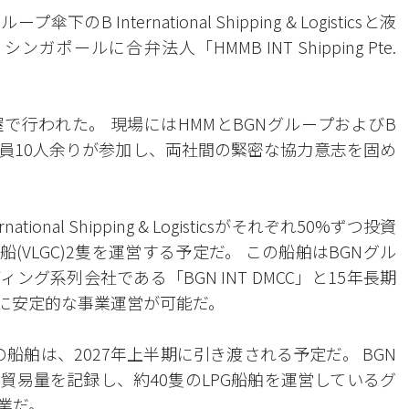
B International Shipping & Logisticsと液
ポールに合弁法人「HMMB INT Shipping Pte.
。
で行われた。 現場にはHMMとBGNグループおよびB
ogisticsの役職員10人余りが参加し、両社間の緊密な協力意志を固め
onal Shipping & Logisticsがそれぞれ50%ずつ投資
船(VLGC)2隻を運営する予定だ。 この船舶はBGNグル
グ系列会社である「BGN INT DMCC」と15年長期
に安定的な事業運営が可能だ。
船舶は、2027年上半期に引き渡される予定だ。 BGN
G貿易量を記録し、約40隻のLPG船舶を運営しているグ
業だ。