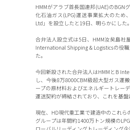
HMMがアラブ首長国連邦(UAE)のBGNグループ傘下の
化石油ガス(LPG)運送事業拡大のため、シンガ
Ltd」を設立したと19日、明らかにした
合弁法人設立式は5日、HMM汝矣島社屋
International Shipping & L
た。
今回新設された合弁法人はHMMとB Internati
し、今後8万8000CBM級超大型ガス運搬
ープの原材料およびエネルギートレーディン
運送契約が締結されており、これを基盤
現在、HD現代重工業で建造中のこれらの
グループは年間約1400万トン規模のLP
ローバルリーディングトレーディング企