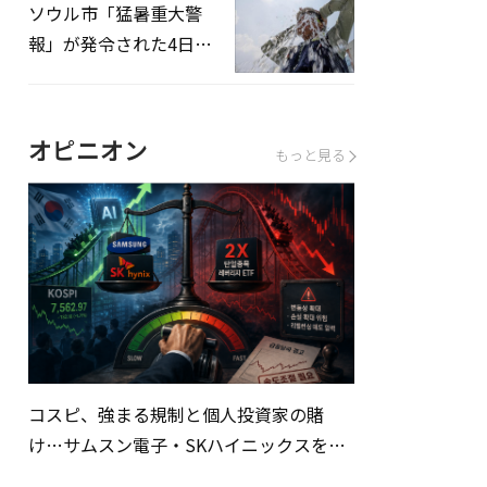
ソウル市「猛暑重大警
報」が発令された4日、
熱中症患者39人追加発
生
オピニオン
もっと見る
コスピ、強まる規制と個人投資家の賭
け…サムスン電子・SKハイニックスを巡
る明暗