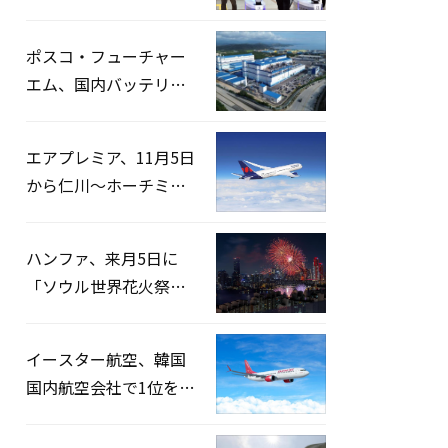
宅捜索…「投票率操
作」の資料を確保
ポスコ・フューチャー
エム、国内バッテリー
企業とLFP正極材19万ト
ンの供給契約を締結
エアプレミア、11月5日
から仁川〜ホーチミン
路線運航へ…3年2ヶ月
ぶりの再開
ハンファ、来月5日に
「ソウル世界花火祭り
2026」開催…韓・米・
英の3カ国が参加
イースター航空、韓国
国内航空会社で1位を記
録…「上半期搭乗率
93%」