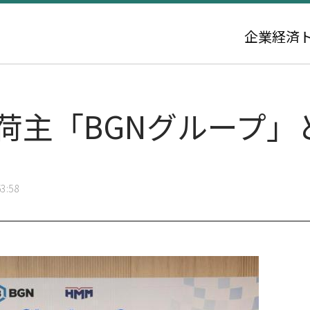
企業
経済
大荷主「BGNグループ
3:58