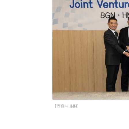
［写真＝HMM］