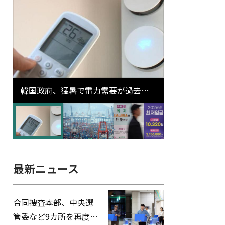
韓国政府、猛暑で電力需要が過去最
高更新の可能性に需給対応体制を点
検
最新ニュース
合同捜査本部、中央選
管委など9カ所を再度家