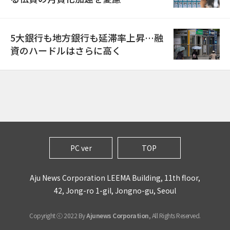
5大銀行も地方銀行も延滞率上昇…融
資のハードルはさらに高く
PC ver
TOP
Aju News Corporation LEEMA Building, 11th floor,
42, Jong-ro 1-gil, Jongno-gu, Seoul
Copyright ⓒ 2022 By
Ajunews Corporation
, All Rights Reserved.