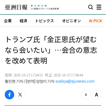
企業
経済
トピックス
オピニオン
AI PICK
トランプ氏「金正恩氏が望む
なら会いたい」…会合の意志
を改めて表明
登録 : 2025-10-27 17:34:32
修正 : 2025-10-27 17:38:44
황진현 기자 / [번역] 양정미 기자
ssaleya@ajunews.com
f
t
z
Z
a
w
o
o
c
i
o
o