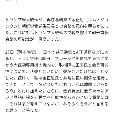
トランプ米大統領が、再び北朝鮮の金正恩（キム・ジョ
ンウン）朝鮮労働党委員長との会談の意向を明らかにし
た。これに対しトランプ大統領の訪韓を控えて朝米首脳
会談の可能性が一層高まった。
27日（現地時間）、日本の共同通信とAFP通信などによ
ると、トランプ氏は同日、マレーシアを離れて東京に向
かう大統領専用機の機内で、取材陣に正恩氏と会う可能
性について、「彼と会いたい。彼が会いたければ」と話
した。続けて「私は金正恩氏と非常に良い関係を維持し
てきた」として「彼が会いたければ、私は韓国にいるだ
ろう」と付け加えた。さらに、金委員長に会うためにア
ジア歴訪日程を延長する可能性があるかという質問には
「それはまだ考えていないが、おそらくそうだと言える
と思う」と答えた。