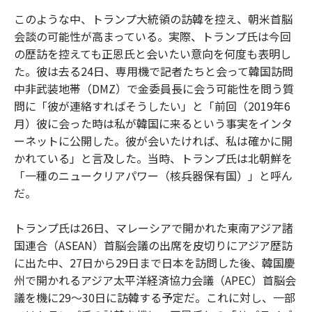
このような中、トランプ大統領の訪韓を控え、朝米首脳
会談の可能性が高まっている。実際、トランプ氏は今回
の歴訪を控えても正恩氏と会いたい意向を何度も表明し
た。彼は去る24日、専用機で記者たちと会って韓国訪問
中非武装地帯（DMZ）で金委員長に会う可能性を問う質
問に「彼が連絡すればそうしたい」と「前回（2019年6
月）彼に会った時は私が韓国に来るという事実をインタ
ーネットに公開した。彼が会いたければ、私は確かに開
かれている」と言及した。当時、トランプ氏は北朝鮮を
「一種のニュークリアパワー（核兵器保有国）」と呼ん
だ。
トランプ氏は26日、マレーシアで開かれた東南アジア諸
国連合（ASEAN）首脳会議の出席を皮切りにアジア歴訪
に出た中、27日から29日まで日本を訪問した後、韓国慶
州で開かれるアジア太平洋経済協力会議（APEC）首脳会
議を機に29～30日に訪韓する予定だ。これに対し、一部