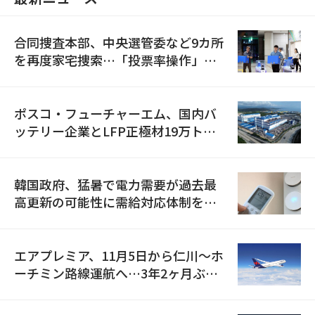
合同捜査本部、中央選管委など9カ所
を再度家宅捜索…「投票率操作」の
資料を確保
ポスコ・フューチャーエム、国内バ
ッテリー企業とLFP正極材19万トン
の供給契約を締結
韓国政府、猛暑で電力需要が過去最
高更新の可能性に需給対応体制を点
検
エアプレミア、11月5日から仁川〜ホ
ーチミン路線運航へ…3年2ヶ月ぶり
の再開