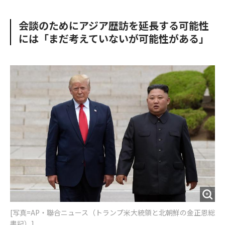
e
t
m
m
b
t
o
i
会談のためにアジア歴訪を延長する可能性
o
e
u
n
には「まだ考えていないが可能性がある」
o
r
t
k
[写真=AP・聯合ニュース（トランプ米大統領と北朝鮮の金正恩総
書記）]