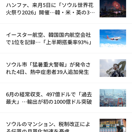
ハンファ、来月5日に「ソウル世界花
火祭り2026」開催…韓・米・英の3カ
国が参加
イースター航空、韓国国内航空会社
で1位を記録…「上半期搭乗率93%」
ソウル市「猛暑重大警報」が発令さ
れた4日、熱中症患者39人追加発生
6月の経常収支、497億ドルで「過去
最大」…輸出が初の1000億ドル突破
ソウルのマンション、税制改正によ
る伝貰の月貰化加速を憂慮