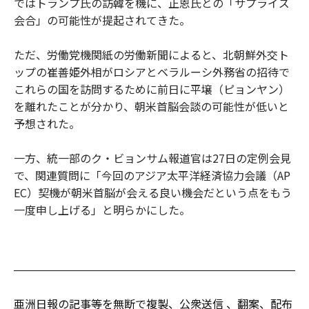
ではトランプ氏の訪韓を機に、正恩氏との「サプライズ
会合」の可能性が提起されてきた。
ただ、労働党機関紙の労働新聞によると、北朝鮮外交ト
ップの崔善姫外相がロシアとベラルーシ外務省の招待で
これらの国を訪問するために前日に平壌（ピョンヤン）
を離れたことが分かり、朝米首脳会談の可能性が低いと
予想された。
一方、統一部のク・ビョンサム報道官は27日の定例会見
で、関連質問に「今回のアジア太平洋経済協力会議（AP
EC）契機が朝米首脳が会える良い機会だという点をもう
一度申し上げる」と明らかにした。
亜洲日報の記事等を無断で複製、公衆送信 、翻案、配布