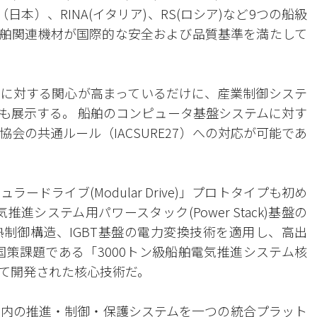
日本）、RINA(イタリア)、RS(ロシア)など9つの船級
舶関連機材が国際的な安全および品質基準を満たして
に対する関心が高まっているだけに、産業制御システ
も展示する。 船舶のコンピュータ基盤システムに対す
会の共通ルール（IACSURE27）への対応が可能であ
ードライブ(Modular Drive)」プロトタイプも初め
進システム用パワースタック(Power Stack)基盤の
制御構造、IGBT基盤の電力変換技術を適用し、高出
国策課題である「3000トン級船舶電気推進システム核
て開発された核心技術だ。
舶内の推進・制御・保護システムを一つの統合プラット