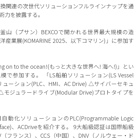
変換関連の次世代ソリューションフルラインナップを通
術力を披露する。
で釜山（プサン）BEXCOで開かれる世界最大規模の造
展(KOMARINE 2025、以下コマリン)」に参加す
ng on to the ocean!(もっと大きな世界へ! 海へ!)」とい
で参加する。 「LS船舶ソリューション(LS Vessel
ューション(PLC、HMI、AC Drive) △サイバーセキュ
ン △モジュラードライブ(Modular Drive)プロトタイプを
リューションのPLC(Programmable Logic
e Interface)、ACDriveを紹介する。 9大船級認証は国際船級
BV（フランス）、CCS（中国）、DNV（ノルウェー・ド