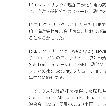
LSエレクトリックが船舶自動化と電力
じ、海洋・船舶分野のスマート自動化技
LSエレクトリックは21日から24日ま
船・海洋機材展示会「国際造船および海洋産業
ると明らかにした。
LSエレクトリックは「We play big! Movi
うスローガンの下、計8ブース(72㎡)規模
Solution)」をテーマに△船舶自動化ソリ
リティ(Cyber Security)ソリューショ
集中的に紹介する。
まず、9大船級認証を獲得した船舶用自動化ソ
Controller)、HMI(Human Machin
連合会（IACS）所属のABS（米国）、