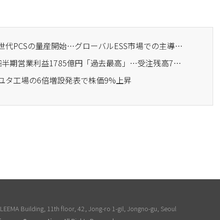
· LSエレクトリック、次世代PCSの量産開始…グローバルESS市場での主導権強化
· LSエレクトリック、2四半期営業利益1785億円「過去最高」…受注残高7兆円突破
米ユタ工場の6倍増設発表で株価9%上昇
EEMA Building, 11th floor, 42, Jong-ro 1-gil, Jongno-gu, Seoul