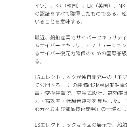
イツ）、KR（韓国）、LR（英国）、NK（
の認証をすべて獲得したものである。船
いることを意味する。
最近、船舶産業でサイバーセキュリティ
ムサイバーセキュリティソリューション
るサイバー復元力確保のための国際船級協
る。
LSエレクトリックが独自開発中の「モジュラ
て公開する。 この装備は2MW級船舶電気推
電力変換装置で、空冷式設計、高効率熱
力・高効率・低騒音運転を具現した。 
心素材および部品技術開発」の一環とし
LSエレクトリックは今回の展示で、船