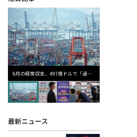
6月の経常収支、497億ドルで「過去
最大」…輸出が初の1000億ドル突破
最新ニュース