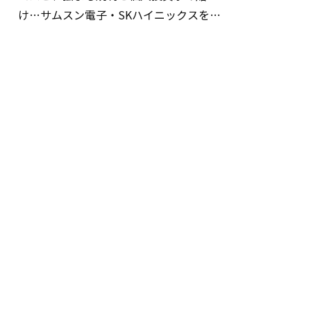
け…サムスン電子・SKハイニックスを巡
る明暗