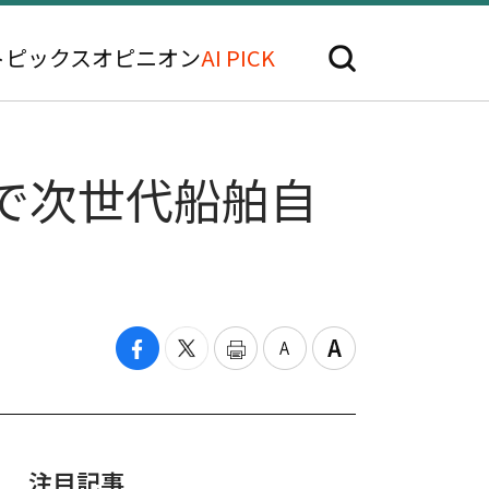
トピックス
オピニオン
AI PICK
」で次世代船舶自
注目記事