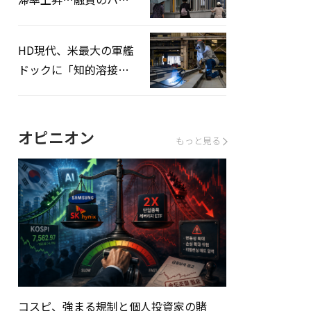
ドルはさらに高く
HD現代、米最大の軍艦
ドックに「知的溶接」
システムを導入へ
オピニオン
もっと見る
コスピ、強まる規制と個人投資家の賭