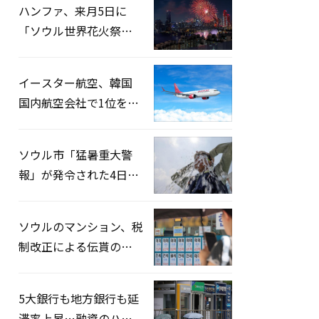
ハンファ、来月5日に
「ソウル世界花火祭り
2026」開催…韓・米・
英の3カ国が参加
イースター航空、韓国
国内航空会社で1位を記
録…「上半期搭乗率
93%」
ソウル市「猛暑重大警
報」が発令された4日、
熱中症患者39人追加発
生
ソウルのマンション、税
制改正による伝貰の月
貰化加速を憂慮
5大銀行も地方銀行も延
滞率上昇…融資のハー