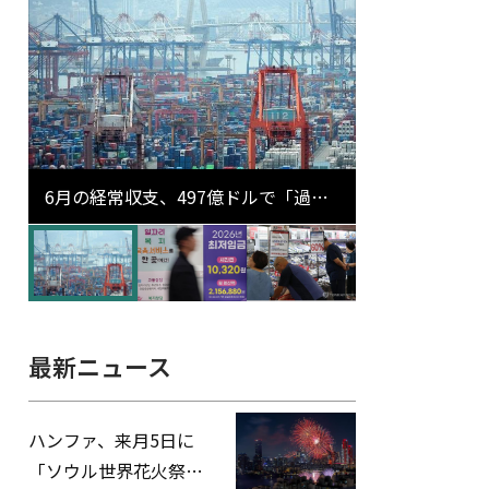
6月の経常収支、497億ドルで「過去
最大」…輸出が初の1000億ドル突破
最新ニュース
ハンファ、来月5日に
「ソウル世界花火祭り