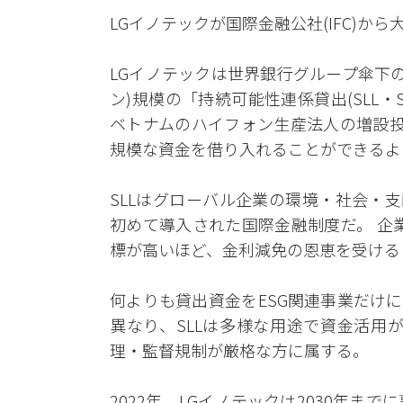
LGイノテックが国際金融公社(IFC)か
LGイノテックは世界銀行グループ傘下の国
ン)規模の「持続可能性連係貸出(SLL・Susta
ベトナムのハイフォン生産法人の増設投
規模な資金を借り入れることができるよ
SLLはグローバル企業の環境・社会・支配
初めて導入された国際金融制度だ。 企業
標が高いほど、金利減免の恩恵を受ける
何よりも貸出資金をESG関連事業だけに使わ
異なり、SLLは多様な用途で資金活用
理・監督規制が厳格な方に属する。
2022年、LGイノテックは2030年まで