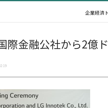
企業
経済
、国際金融公社から2億
2:19