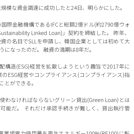
ら大規模な資金調達に成功したと24日、明らかにした。
際金融機構であるIFCと総額2億ドル(約2790億ウォ
inability Linked Loan)」契約を締結した。 昨年、
資の名目でSLLを申請し、韓国企業としては初めて大
うになったのだ。 融資の満期は8年だ。
構造(ESG)経営を拡散しようという趣旨で2017年に
のESG経営やコンプライアンス(コンプライアンス)指
ことができる。
なければならないグリーン貸出(Green Loan)とは
が可能だ。 それだけ承認手続きが難しく、貸出執行管
に事業場電力使用量を再生エネルギー100%(RE100)に転