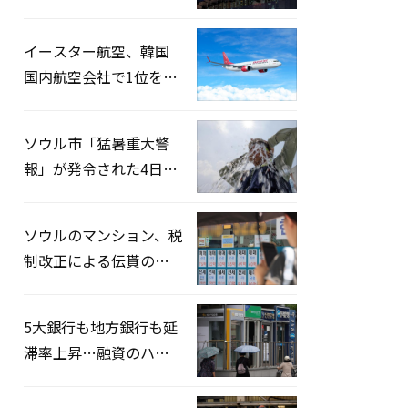
2026」開催…韓・米・
英の3カ国が参加
イースター航空、韓国
国内航空会社で1位を記
録…「上半期搭乗率
93%」
ソウル市「猛暑重大警
報」が発令された4日、
熱中症患者39人追加発
生
ソウルのマンション、税
制改正による伝貰の月
貰化加速を憂慮
5大銀行も地方銀行も延
滞率上昇…融資のハー
ドルはさらに高く