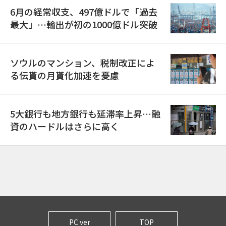
6月の経常収支、497億ドルで「過去
最大」…輸出が初の1000億ドル突破
ソウルのマンション、税制改正によ
る伝貰の月貰化加速を憂慮
5大銀行も地方銀行も延滞率上昇…融
資のハードルはさらに高く
PC ver
TOP