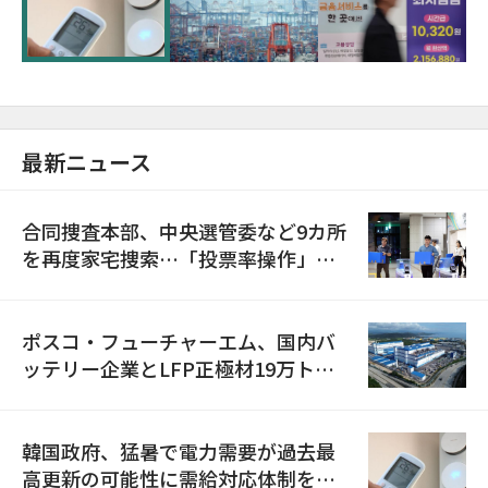
に需給対応体制を点検
最新ニュース
合同捜査本部、中央選管委など9カ所
を再度家宅捜索…「投票率操作」の
資料を確保
ポスコ・フューチャーエム、国内バ
ッテリー企業とLFP正極材19万トン
の供給契約を締結
韓国政府、猛暑で電力需要が過去最
高更新の可能性に需給対応体制を点