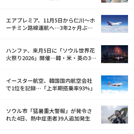
検
エアプレミア、11月5日から仁川〜ホ
ーチミン路線運航へ…3年2ヶ月ぶり
の再開
ハンファ、来月5日に「ソウル世界花
火祭り2026」開催…韓・米・英の3カ
国が参加
イースター航空、韓国国内航空会社
で1位を記録…「上半期搭乗率93%」
ソウル市「猛暑重大警報」が発令さ
れた4日、熱中症患者39人追加発生