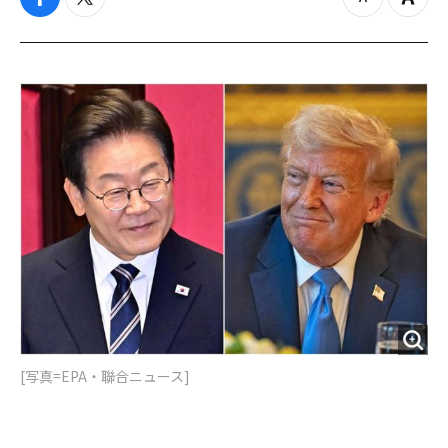
f
t
z
Z
a
w
o
o
c
i
o
o
e
t
m
m
b
t
o
i
o
e
u
n
o
r
t
k
[写真=EPA・聯合ニュース]