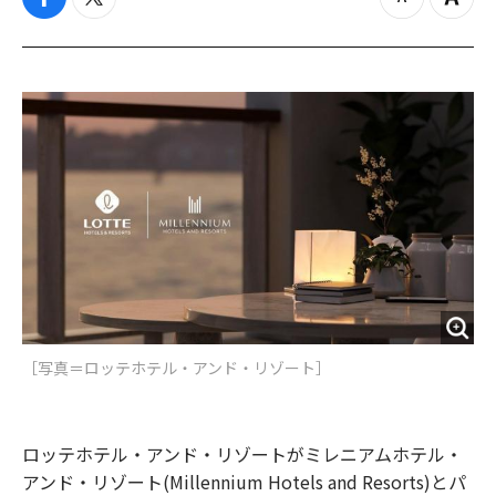
f
t
z
Z
a
w
o
o
c
i
o
o
e
t
m
m
b
t
o
i
o
e
u
n
o
r
t
k
［写真＝ロッテホテル・アンド・リゾート］
ロッテホテル・アンド・リゾートがミレニアムホテル・
アンド・リゾート(Millennium Hotels and Resorts)とパ