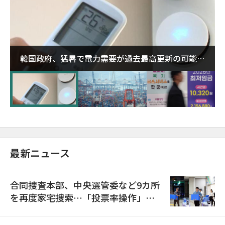
韓国政府、猛暑で電力需要が過去最高更新の可能性
に需給対応体制を点検
最新ニュース
合同捜査本部、中央選管委など9カ所
を再度家宅捜索…「投票率操作」の
資料を確保