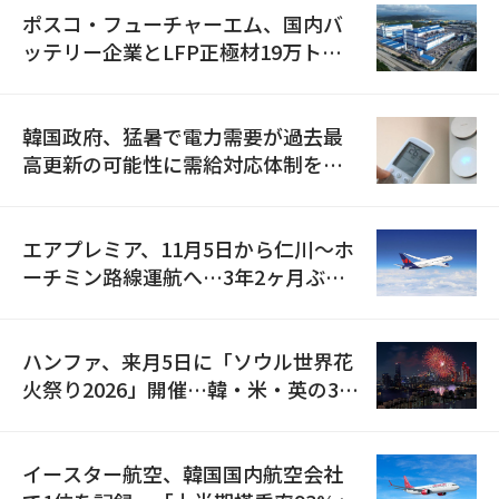
ポスコ・フューチャーエム、国内バ
ッテリー企業とLFP正極材19万トン
の供給契約を締結
韓国政府、猛暑で電力需要が過去最
高更新の可能性に需給対応体制を点
検
エアプレミア、11月5日から仁川〜ホ
ーチミン路線運航へ…3年2ヶ月ぶり
の再開
ハンファ、来月5日に「ソウル世界花
火祭り2026」開催…韓・米・英の3カ
国が参加
イースター航空、韓国国内航空会社