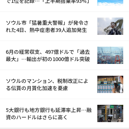
で1位を記録…「上半期搭乗率93%」
ソウル市「猛暑重大警報」が発令さ
れた4日、熱中症患者39人追加発生
6月の経常収支、497億ドルで「過去
最大」…輸出が初の1000億ドル突破
ソウルのマンション、税制改正によ
る伝貰の月貰化加速を憂慮
5大銀行も地方銀行も延滞率上昇…融
資のハードルはさらに高く