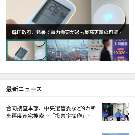
韓国政府、猛暑で電力需要が過去最高更新の可能性
に需給対応体制を点検
最新ニュース
合同捜査本部、中央選管委など9カ所
を再度家宅捜索…「投票率操作」の
資料を確保