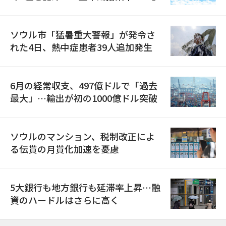
ソウル市「猛暑重大警報」が発令さ
れた4日、熱中症患者39人追加発生
6月の経常収支、497億ドルで「過去
最大」…輸出が初の1000億ドル突破
ソウルのマンション、税制改正によ
る伝貰の月貰化加速を憂慮
5大銀行も地方銀行も延滞率上昇…融
資のハードルはさらに高く