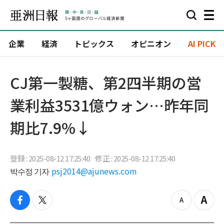
企業
経済
トピックス
オピニオン
AI PICK
CJ第一製糖、第2四半期の営
業利益3531億ウォン…昨年同
期比7.9%↓
登録 : 2025-08-12 17:25:40
修正 : 2025-08-12 17:25:40
박수정 기자
psj2014@ajunews.com
f
t
z
Z
a
w
o
o
c
i
o
o