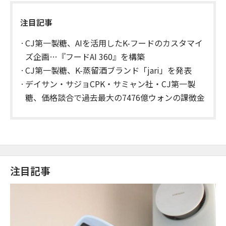
注目記事
CJ第一製糖、AIを活用したK-フードのカスタマイ
ズ企画…『フードAI 360』を構築
CJ第一製糖、K-蒸留酒ブランド「jari」を発表
デイサン・サジョCPK・サミャン社・CJ第一製
糖、価格談合で過去最大の7476億ウォンの課徴金
注目記事