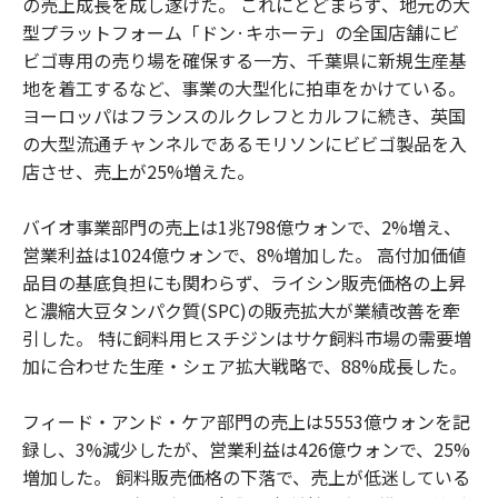
の売上成長を成し遂げた。 これにとどまらず、地元の大
型プラットフォーム「ドン·キホーテ」の全国店舗にビ
ビゴ専用の売り場を確保する一方、千葉県に新規生産基
地を着工するなど、事業の大型化に拍車をかけている。
ヨーロッパはフランスのルクレフとカルフに続き、英国
の大型流通チャンネルであるモリソンにビビゴ製品を入
店させ、売上が25%増えた。
バイオ事業部門の売上は1兆798億ウォンで、2%増え、
営業利益は1024億ウォンで、8%増加した。 高付加価値
品目の基底負担にも関わらず、ライシン販売価格の上昇
と濃縮大豆タンパク質(SPC)の販売拡大が業績改善を牽
引した。 特に飼料用ヒスチジンはサケ飼料市場の需要増
加に合わせた生産・シェア拡大戦略で、88%成長した。
フィード・アンド・ケア部門の売上は5553億ウォンを記
録し、3%減少したが、営業利益は426億ウォンで、25%
増加した。 飼料販売価格の下落で、売上が低迷している