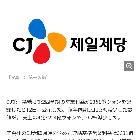
e
t
m
m
b
t
o
i
o
e
u
n
o
r
t
k
［写真＝CJ第一製糖］
CJ第一製糖は第2四半期の営業利益が2351億ウォンを記
録したと12日、公示した。 前年同期比11.3%減少した数
値だ。 売上は4兆3224億ウォンで、0.2%減少した。
子会社のCJ大韓通運を含めた連結基準営業利益は3531億