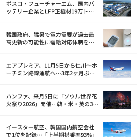
ポスコ・フューチャーエム、国内バ
ッテリー企業とLFP正極材19万トン
の供給契約を締結
韓国政府、猛暑で電力需要が過去最
高更新の可能性に需給対応体制を点
検
エアプレミア、11月5日から仁川〜ホ
ーチミン路線運航へ…3年2ヶ月ぶり
の再開
ハンファ、来月5日に「ソウル世界花
火祭り2026」開催…韓・米・英の3カ
国が参加
イースター航空、韓国国内航空会社
で1位を記録…「上半期搭乗率93%」