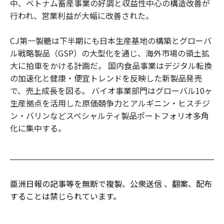
中、ベトナム畜産事業の好調と収益性中心の構造改善が
行われ、営業利益が大幅に改善された。
CJ第一製糖は下半期にも日本生産基地の構築とグローバ
ル戦略製品（GSP）の大型化を通じ、海外市場の領土拡
大に拍車をかける計画だ。 国内食品事業はデジタル転換
の加速化と健康・便宜トレンドを反映した新製品発売
で、売上成長を図る。 バイオ事業部門はグローバル10ヶ
生産拠点を活用した原価競争力とアルギニン・ヒスチジ
ン・バリンなどスペシャルティ製品ポートフォリオ多角
化に集中する。
亜洲日報の記事等を無断で複製、公衆送信 、翻案、配布
することは禁じられています。