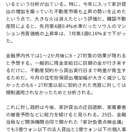
いるという分析が出ている。特に、今年に入って家計貸
出の増加を煽っていた不動産市場も上昇の勢いを止めた
という点で、大きな火は消えたという評価だ。韓国不動
産院によると、先月第4週0.4%水準だったソウルのマン
ション売買価格の上昇率は、7月第3週0.16%まで下がっ
た。
金融界内外では1～2か月後に6・27対策の効果が現れる
と予想する。一般的に残金支給日に巨額の金が行き来す
るだけに、不動産契約から貸出実行日まで時差が発生す
るためだ。今月の住宅担保貸出増加幅が大きく減少しな
かったのも6・27対策以前に契約された売買に対しては
規制適用されなかったためと分析される。
これに対し政府は今後、家計貸出の迂回遮断、実需要者
の被害予防などに総力を傾けると見られる。25日、金融
当局など関係機関合同で開かれた「家計負債点検会議」
でも5億ウォン以下の法人貸出と1億ウォン以下の個人事