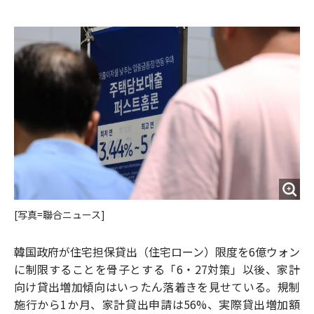
e
t
m
m
b
t
o
i
o
e
u
n
o
r
t
k
[写真=聯合ニュース]
韓国政府が住宅担保貸出（住宅ローン）限度を6億ウォン
に制限することを骨子とする「6・27対策」以後、家計
向け貸出増加傾向はいったん落着きを見せている。規制
施行から1か月、家計貸出申請は56%、実際貸出増加額