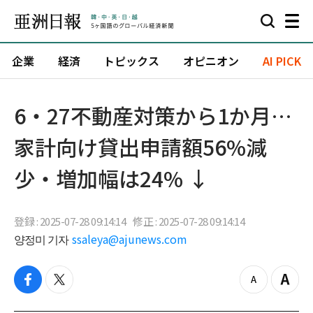
企業
経済
トピックス
オピニオン
AI PICK
6・27不動産対策から1か月…
家計向け貸出申請額56%減
少・増加幅は24% ↓
登録 : 2025-07-28 09:14:14
修正 : 2025-07-28 09:14:14
양정미 기자
ssaleya@ajunews.com
f
t
z
Z
a
w
o
o
c
i
o
o