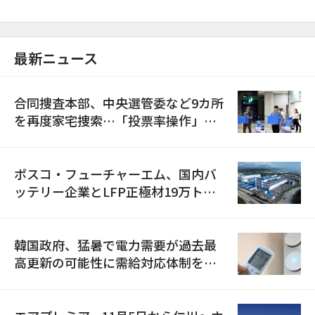
最新ニュース
合同捜査本部、中央選管委など9カ所
を再度家宅捜索…「投票率操作」の
資料を確保
ポスコ・フューチャーエム、国内バ
ッテリー企業とLFP正極材19万トン
の供給契約を締結
韓国政府、猛暑で電力需要が過去最
高更新の可能性に需給対応体制を点
検