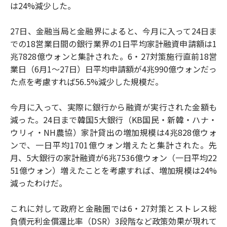
は24%減少した。
27日、金融当局と金融界によると、今月に入って24日ま
での18営業日間の銀行業界の1日平均家計融資申請額は1
兆7828億ウォンと集計された。6・27対策施行直前18営
業日（6月1～27日）日平均申請額が4兆990億ウォンだっ
た点を考慮すれば56.5%減少した規模だ。
今月に入って、実際に銀行から融資が実行された金額も
減った。24日まで韓国5大銀行（KB国民・新韓・ハナ・
ウリィ・NH農協）家計貸出の増加規模は4兆828億ウォ
ンで、一日平均1701億ウォン増えたと集計された。先
月、5大銀行の家計融資が6兆7536億ウォン（一日平均22
51億ウォン）増えたことを考慮すれば、増加規模は24%
減ったわけだ。
これに対して政府と金融圏では6・27対策とストレス総
負債元利金償還比率（DSR）3段階など政策効果が現れて