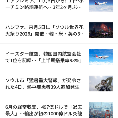
エアプレミア、11月5日から仁川〜ホ
ーチミン路線運航へ…3年2ヶ月ぶり
の再開
ハンファ、来月5日に「ソウル世界花
火祭り2026」開催…韓・米・英の3カ
国が参加
イースター航空、韓国国内航空会社
で1位を記録…「上半期搭乗率93%」
ソウル市「猛暑重大警報」が発令さ
れた4日、熱中症患者39人追加発生
6月の経常収支、497億ドルで「過去
最大」…輸出が初の1000億ドル突破