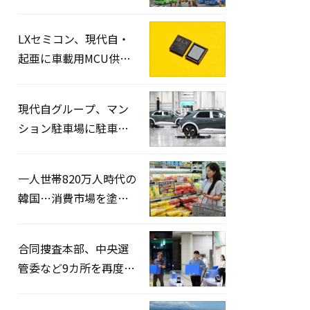
韓国・青年世代の絶望
と世代間格差
LXセミコン、現代自・
起亜に車載用MCU供給
へ…初の国産化の結実
現代自グループ、マン
ション駐車場に駐車ロ
ボット投入へ…共同住
宅での運用安定・効率
一人世帯820万人時代の
性を検証
韓国…消費市場を塗り
替える「ソロエコノミ
ー」の波
合同捜査本部、中央選
管委など9カ所を再度家
宅捜索…「投票率操
作」の資料を確保