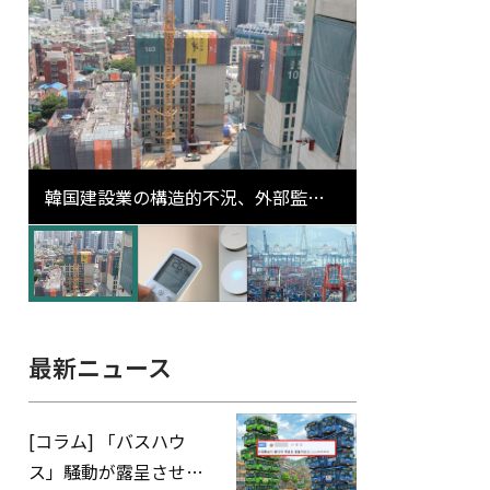
韓国建設業の構造的不況、外部監査
対象企業の1割超が「ゾンビ企業」
に…5年で2.8倍増
最新ニュース
[コラム] 「バスハウ
ス」騒動が露呈させた