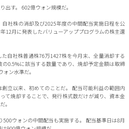
り出す。 602億ウォン規模だ。
、自社株の消却及び2025年度の中間配当実施日程を公
昨年12月に発表したバリューアッププログラムの株主還
た自社株普通株76万1427株を今月末、全量消却する
数の0.5%に該当する数量であり、焼却予定金額は取締
億ウォン水準だ。
は創立以来、初めてのことだ。 配当可能利益の範囲内
って焼却することで、発行株式数だけが減り、資本金
明だ。
り500ウォンの中間配当も実施する。 配当基準日は8月
額は900億ウォン規模だ。