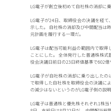
LG電子が創立後初めて自社株の消却に乗
LG電子が24日、取締役会の決議を経て
示した。 自社株の消却及び中間配当は
元計画を履行する一環だ。
LG電子は配当可能利益の範囲内で取得し
ことにした。 全体発行した普通株株式
役会決議日前日の23日終値基準で602
LG電子が自社株の消却に乗り出したの
で取得した自社株を取締役会の決議によ
の減少はないというのがLG電子側の説
LG電子は普通株と優先株それぞれ1株当
8日、支給日は8月22日だ。 中間配当総