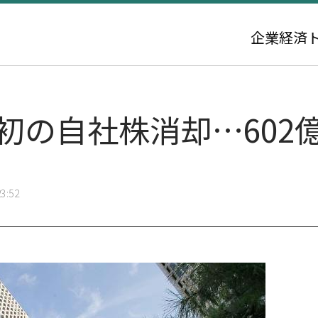
企業
経済
初の自社株消却…602
3:52