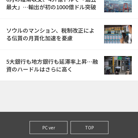
最大」…輸出が初の1000億ドル突破
ソウルのマンション、税制改正によ
る伝貰の月貰化加速を憂慮
5大銀行も地方銀行も延滞率上昇…融
資のハードルはさらに高く
PC ver
TOP