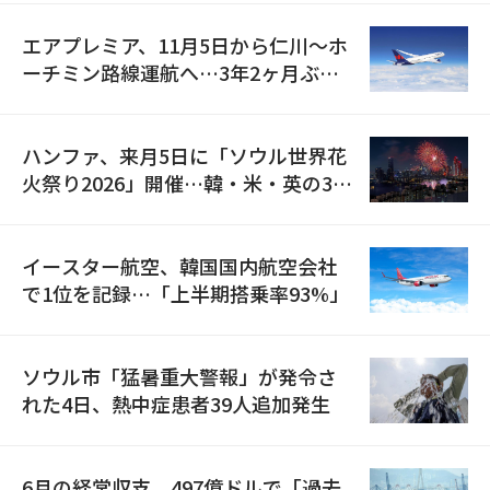
エアプレミア、11月5日から仁川〜ホ
ーチミン路線運航へ…3年2ヶ月ぶり
の再開
ハンファ、来月5日に「ソウル世界花
火祭り2026」開催…韓・米・英の3カ
国が参加
イースター航空、韓国国内航空会社
で1位を記録…「上半期搭乗率93%」
ソウル市「猛暑重大警報」が発令さ
れた4日、熱中症患者39人追加発生
6月の経常収支、497億ドルで「過去