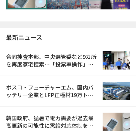
最新ニュース
合同捜査本部、中央選管委など9カ所
を再度家宅捜索…「投票率操作」の
資料を確保
ポスコ・フューチャーエム、国内バ
ッテリー企業とLFP正極材19万トン
の供給契約を締結
韓国政府、猛暑で電力需要が過去最
高更新の可能性に需給対応体制を点
検