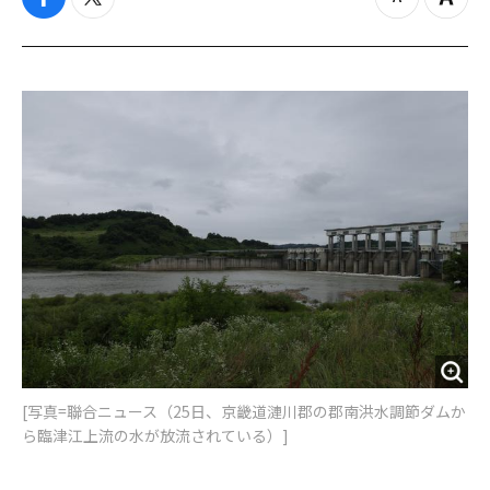
f
t
z
Z
a
w
o
o
c
i
o
o
e
t
m
m
b
t
o
i
o
e
u
n
o
r
t
k
[写真=聯合ニュース（25日、京畿道漣川郡の郡南洪水調節ダムか
ら臨津江上流の水が放流されている）]