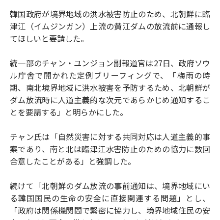
韓国政府が境界地域の洪水被害防止のため、北朝鮮に臨
津江（イムジンガン）上流の黄江ダムの放流前に通報し
てほしいと要請した。
統一部のチャン・ユンジョン副報道官は27日、政府ソウ
ル庁舎で開かれた定例ブリーフィングで、「梅雨の時
期、南北境界地域に洪水被害を予防するため、北朝鮮が
ダム放流時に人道主義的な次元であらかじめ通知するこ
とを要請する」と明らかにした。
チャン氏は「自然災害に対する共同対応は人道主義的事
案であり、南と北は臨津江水害防止のための協力に数回
合意したことがある」と強調した。
続けて「北朝鮮のダム放流の事前通知は、境界地域にい
る韓国国民の生命の安全に直接関連する問題」とし、
「政府は関係機関間で緊密に協力し、境界地域住民の安