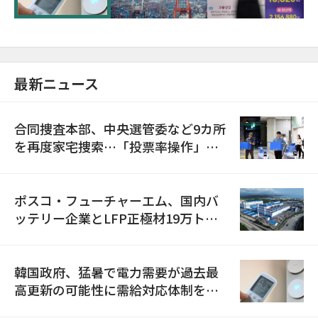
最新ニュース
合同捜査本部、中央選管委など9カ所
を再度家宅捜索…「投票率操作」の
資料を確保
ポスコ・フューチャーエム、国内バ
ッテリー企業とLFP正極材19万トン
の供給契約を締結
韓国政府、猛暑で電力需要が過去最
高更新の可能性に需給対応体制を点
検