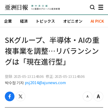
企業
経済
トピックス
オピニオン
AI PICK
SKグループ、半導体・AIの重
複事業を調整…リバランシン
グは「現在進行型」
登録 : 2025-05-13 11:48:06
修正 : 2025-05-13 11:48:06
박수정 기자
psj2014@ajunews.com
f
t
z
Z
a
w
o
o
c
i
o
o