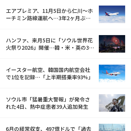
エアプレミア、11月5日から仁川〜ホ
ーチミン路線運航へ…3年2ヶ月ぶり
の再開
ハンファ、来月5日に「ソウル世界花
火祭り2026」開催…韓・米・英の3カ
国が参加
イースター航空、韓国国内航空会社
で1位を記録…「上半期搭乗率93%」
ソウル市「猛暑重大警報」が発令さ
れた4日、熱中症患者39人追加発生
6月の経常収支、497億ドルで「過去