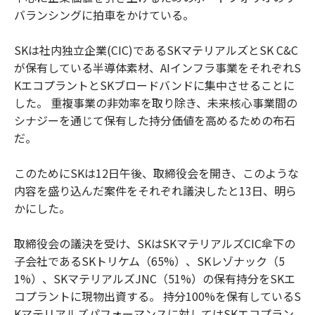
バランシングに拍車をかけている。
SKは社内独立企業(CIC)であるSKマテリアルズとSK C&C
が保有している半導体素材、AIインフラ事業をそれぞれS
KエコプラントとSKブロードバンドに集中させることに
した。 重複事業の非効率を取り除き、未来核心事業間の
シナジーを通じて保有した持分価値を高めるための布石
だ。
このためにSKは12日午後、取締役会を開き、このような
内容を盛り込んだ案件をそれぞれ議決したと13日、明ら
かにした。
取締役会の議決を受け、SKはSKマテリアルズCIC傘下の
子会社であるSKトリケム（65%）、SKレゾナック（5
1%）、SKマテリアルズJNC（51%）の保有持分をSKエ
コプラントに現物出資する。 持分100%を保有しているS
Kマテリアルズパフォーマンスに対してはSKエコプラン