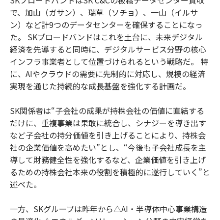
SKブロードバンドはSK C&Cの板橋データセンター買収
で、加山（ガサン）、瑞草（ソチョ）、一山（イルサ
ン）など計9つのデータセンターを確保することになっ
た。 SKブロードバンドはこれを土台に、未来デジタル
経済を先導すると同時に、デジタルサービス分野の核心
インフラ事業者として位置づけられるという戦略だ。 特
に、AIやクラウドの需要に先制的に対応し、規模の経済
実現を通じた持続的な成長基盤を強化する計画だ。
SK関係者は“子会社の成果が持株会社の価値に直結する
だけに、重複事業は果敢に統合し、シナジーを導き出す
など子会社の持分価値を引き上げることにより、持株会
社の企業価値を高めたい”とし、“今後も子会社成長を主
導して財務健全性を強化するなど、企業価値を引き上げ
るための持株会社本来の役割を積極的に遂行していく”と
述べた。
一方、SKグループは昨年から△AI・半導体中心事業構造