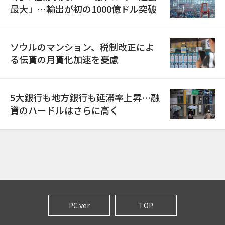
最大」…輸出が初の1000億ドル突破
ソウルのマンション、税制改正によ
る伝貰の月貰化加速を憂慮
5大銀行も地方銀行も延滞率上昇…融
資のハードルはさらに高く
PC ver
TOP