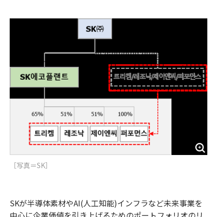
e
t
m
m
b
t
o
i
o
e
u
n
o
r
t
k
［写真＝SK］
SKが半導体素材やAI(人工知能)インフラなど未来事業を
中心に企業価値を引き上げるためのポートフォリオのリ