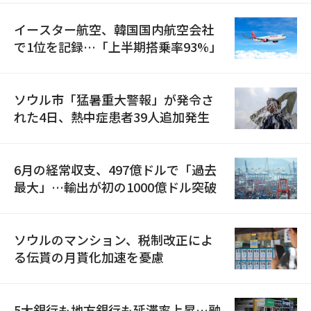
イースター航空、韓国国内航空会社
で1位を記録…「上半期搭乗率93%」
ソウル市「猛暑重大警報」が発令さ
れた4日、熱中症患者39人追加発生
6月の経常収支、497億ドルで「過去
最大」…輸出が初の1000億ドル突破
ソウルのマンション、税制改正によ
る伝貰の月貰化加速を憂慮
5大銀行も地方銀行も延滞率上昇…融