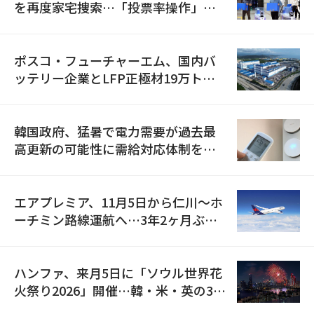
を再度家宅捜索…「投票率操作」の
資料を確保
ポスコ・フューチャーエム、国内バ
ッテリー企業とLFP正極材19万トン
の供給契約を締結
韓国政府、猛暑で電力需要が過去最
高更新の可能性に需給対応体制を点
検
エアプレミア、11月5日から仁川〜ホ
ーチミン路線運航へ…3年2ヶ月ぶり
の再開
ハンファ、来月5日に「ソウル世界花
火祭り2026」開催…韓・米・英の3カ
国が参加