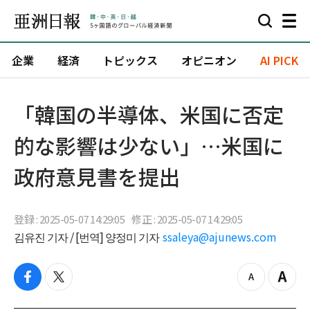
企業
経済
トピックス
オピニオン
AI PICK
「韓国の半導体、米国に否定
的な影響は少ない」…米国に
政府意見書を提出
登録 : 2025-05-07 14:29:05
修正 : 2025-05-07 14:29:05
김유진 기자 / [번역] 양정미 기자
ssaleya@ajunews.com
f
t
z
Z
a
w
o
o
c
i
o
o