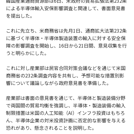
韓国産業通商資源部は6日、米政府の貿易拡張法第232条
による半導体輸入安保影響調査と関連して、書面意見書
を提出した。
これに先立ち、米商務省は先月1日、通商拡大法第232条
に基づく半導体・半導体製造装置の輸入に対する安全保
障の影響調査を開始し、16日から21日間、意見収集を行
うと明らかにした。
これに対し産業部は民官合同対策会議などを通じて米国
商務省の232条調査内容を共有し、予想可能な措置別影
響について議論しながら政府意見書を準備した。
産業部は書面の意見書を通じて、半導体と製造装備分野
で両国間の貿易均衡を強調し、半導体・製造装備の輸入
制限措置は米国の人工知能（AI）インフラ投資はもちろ
ん、半導体企業の対米投資計画に否定的な影響を与える
恐れがあり、懸念されることを説明した。