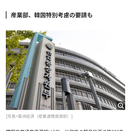
e
t
m
m
b
t
o
i
産業部、韓国特別考慮の要請も
o
e
u
n
o
r
t
k
[写真=亜洲経済（産業通商資源部）]