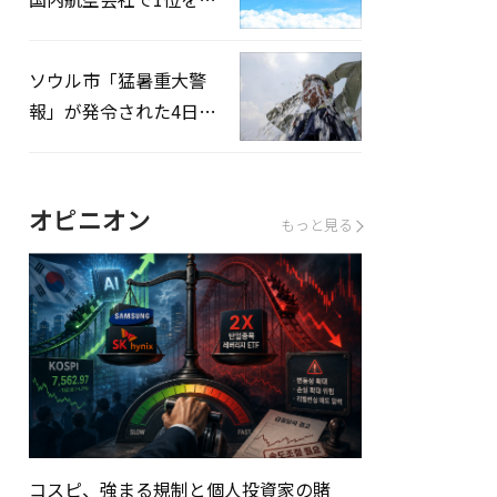
録…「上半期搭乗率
93%」
ソウル市「猛暑重大警
報」が発令された4日、
熱中症患者39人追加発
生
オピニオン
もっと見る
コスピ、強まる規制と個人投資家の賭