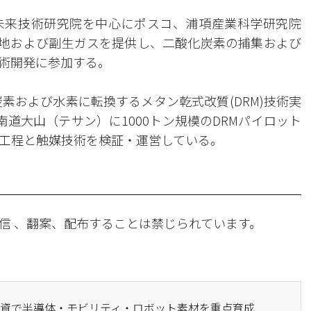
未来技術研究院を中心にポスコ、浦項産業科学研究院
所敷地および副生ガスを提供し、二酸化炭素の捕集および
術開発に参加する。
素および水素に転換するメタン乾式改質(DRM)技術実
清南道大山（テサン）に1000トン規模のDRMパイロット
工程と触媒技術を検証・運営している。
信 、翻案、配布することは禁じられています。
ン投資で半導体・モビリティ・ロボット素材を重点育成