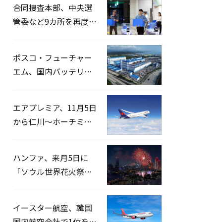
合同捜査本部、中央選
管委など9カ所を再度家
宅捜索…「投票率操
作」の資料を確保
ポスコ・フューチャー
エム、国内バッテリー
企業とLFP正極材19万ト
ンの供給契約を締結
エアプレミア、11月5日
から仁川〜ホーチミン
路線運航へ…3年2ヶ月
ぶりの再開
ハンファ、来月5日に
「ソウル世界花火祭り
2026」開催…韓・米・
英の3カ国が参加
イースター航空、韓国
国内航空会社で1位を記