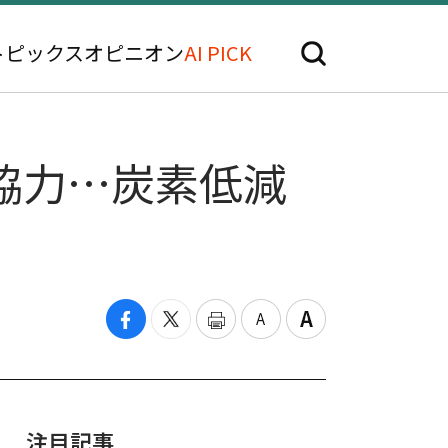
トピックス
オピニオン
AI PICK
に協力…炭素低減
注目記事