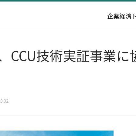
企業
経済
コ、CCU技術実証事業
0:02