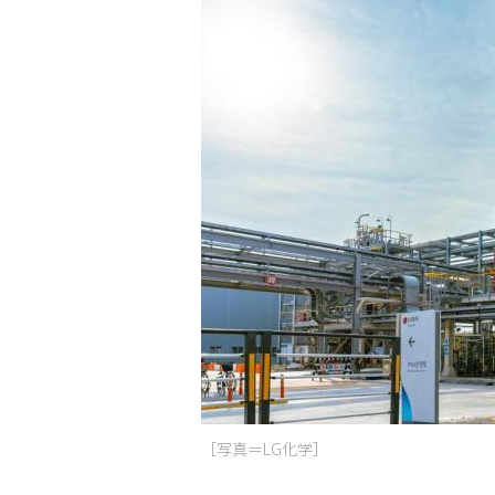
［写真＝LG化学］