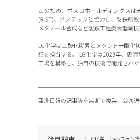
このため、ポスコホールディングスは
(RIST)、ポステックと協力し、製鉄
メタノール合成など製鉄工程炭素低減技
LG化学は二酸化炭素とメタンを一酸化炭
証を担当する。 LG化学は2023年、忠
工場を構築し、独自の技術で開発された
亜洲日報の記事等を無断で複製、公衆送
注目記事
· LG化学、15兆ウォ