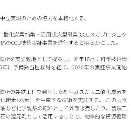
素中立実現のための協力を本格化する。
二酸化炭素捕集・活用超大型事業(CCUメガプロジェク
連係のCCU技術実証事業を進行すると明らかにした。
製鉄所を実証敷地として提案し、昨年10月に科学技術情
5年に予備妥当性検討を経て、2026年の実証事業開始
製鉄所の製鉄工程で発生した副生ガスから二酸化炭素を
化炭素+水素）を生産する技術を実証する。 このよう
油など化学製品の原料として外部販売したり、製鉄工
石の還元剤として活用することで、効率的な資源循環