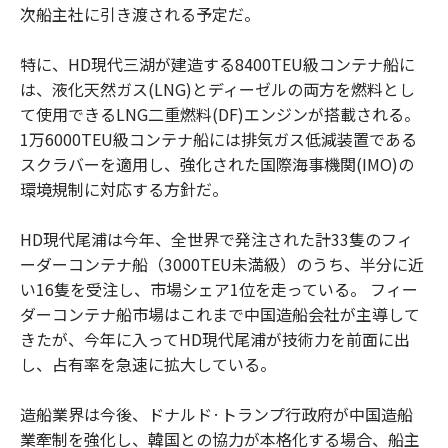
次船主社に引き渡される予定だ。
特に、HD現代三湖が建造する8400TEU級コンテナ船に
は、液化天然ガス(LNG)とディーゼルの両方を燃料とし
て使用できるLNG二重燃料(DF)エンジンが搭載される。
1万6000TEU級コンテナ船には排気ガス低減装置である
スクラバーを適用し、強化された国際海事機関(IMO)の
環境規制に対応する方針だ。
HD現代尾浦は今年、全世界で発注された計33隻のフィ
ーダーコンテナ船（3000TEU未満級）のうち、半分に近
い16隻を受注し、市場シェア1位を走っている。 フィー
ダーコンテナ船市場はこれまで中国造船会社が主導して
きたが、今年に入ってHD現代尾浦が技術力を前面に出
し、占有率を急速に拡大している。
造船業界は今後、ドナルド·トランプ行政府が中国造船
業牽制を強化し、韓国との協力が本格化する場合、船主