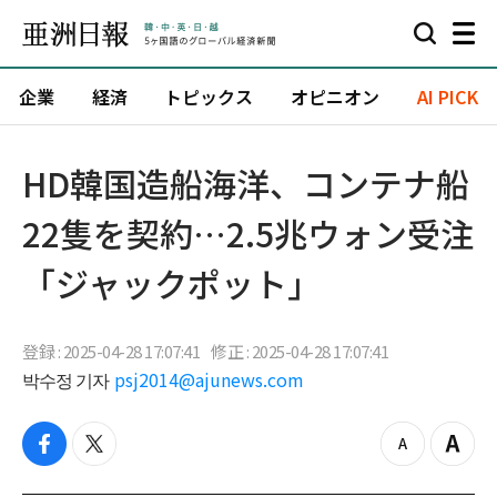
企業
経済
トピックス
オピニオン
AI PICK
HD韓国造船海洋、コンテナ船
22隻を契約…2.5兆ウォン受注
「ジャックポット」
登録 : 2025-04-28 17:07:41
修正 : 2025-04-28 17:07:41
박수정 기자
psj2014@ajunews.com
f
t
z
Z
a
w
o
o
c
i
o
o