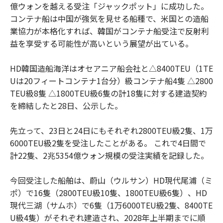
億ウォンを越える受注「ジャックポット」に成功した。
コンテナ船は中国が強気を見せる船種で、米国との造船
業協力が本格化すれば、韓国がコンテナ船受注で反射利
益を享受する可能性が高いという展望が出ている。
HD韓国造船海洋はオセアニア船会社と△8400TEU（1TE
Uは20フィートコンテナ1台分）級コンテナ船4隻 △2800
TEU級8隻 △1800TEU級6隻の計18隻に対する建造契約
を締結したと28日、公示した。
先立って、23日と24日にもそれぞれ2800TEU級2隻、1万
6000TEU級2隻を受注したことがある。 これで4日間で
計22隻、2兆5354億ウォン規模の受注実績を記録した。
今回受注した船舶は、蔚山（ウルサン）HD現代尾浦（ミ
ポ）で16隻（2800TEU級10隻、1800TEU級6隻）、HD
現代三湖（サムホ）で6隻（1万6000TEU級2隻、8400TE
U級4隻）がそれぞれ建造され、2028年上半期までに順