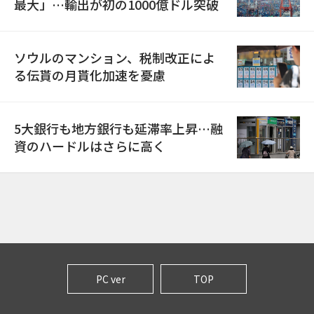
最大」…輸出が初の1000億ドル突破
ソウルのマンション、税制改正によ
る伝貰の月貰化加速を憂慮
5大銀行も地方銀行も延滞率上昇…融
資のハードルはさらに高く
PC ver
TOP