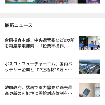
最新ニュース
合同捜査本部、中央選管委など9カ所
を再度家宅捜索…「投票率操作」の
資料を確保
ポスコ・フューチャーエム、国内バ
ッテリー企業とLFP正極材19万トン
の供給契約を締結
韓国政府、猛暑で電力需要が過去最
高更新の可能性に需給対応体制を点
検