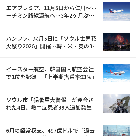
エアプレミア、11月5日から仁川〜ホ
ーチミン路線運航へ…3年2ヶ月ぶり
の再開
ハンファ、来月5日に「ソウル世界花
火祭り2026」開催…韓・米・英の3カ
国が参加
イースター航空、韓国国内航空会社
で1位を記録…「上半期搭乗率93%」
ソウル市「猛暑重大警報」が発令さ
れた4日、熱中症患者39人追加発生
6月の経常収支、497億ドルで「過去