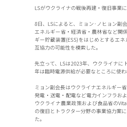
LSがウクライナの戦後再建・復旧事業
8日、LSによると、ミョン·ノヒョン
エネルギー省・経済省・農林省など関係
ギー貯蔵装置(ESS)をはじめとする
互協力の可能性を模索した。
先立って、LSは2023年、ウクライナ
年は臨時電源供給が必要なところに使われ
ミョン副会長はウクライナエネルギー省のRo
発電・送電・配電など電力インフラおよ
ウクライナ農業政策および食品省のVital
の復旧とトラクター分野の事業協力案に
た。