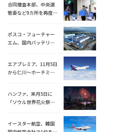
合同捜査本部、中央選
管委など9カ所を再度家
宅捜索…「投票率操
作」の資料を確保
ポスコ・フューチャー
エム、国内バッテリー
企業とLFP正極材19万ト
ンの供給契約を締結
エアプレミア、11月5日
から仁川〜ホーチミン
路線運航へ…3年2ヶ月
ぶりの再開
ハンファ、来月5日に
「ソウル世界花火祭り
2026」開催…韓・米・
英の3カ国が参加
イースター航空、韓国
国内航空会社で1位を記