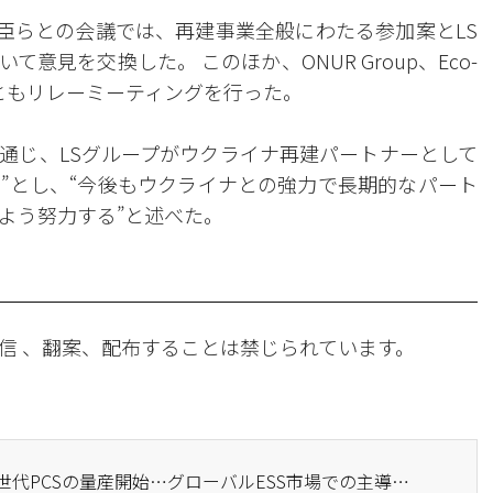
PA副大臣らとの会議では、再建事業全般にわたる参加案とLS
見を交換した。 このほか、ONUR Group、Eco-
者らともリレーミーティングを行った。
を通じ、LSグループがウクライナ再建パートナーとして
”とし、“今後もウクライナとの強力で長期的なパート
よう努力する”と述べた。
信 、翻案、配布することは禁じられています。
· LSエレクトリック、次世代PCSの量産開始…グローバルESS市場での主導権強化