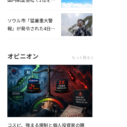
録…「上半期搭乗率
93%」
ソウル市「猛暑重大警
報」が発令された4日、
熱中症患者39人追加発
生
オピニオン
もっと見る
コスピ、強まる規制と個人投資家の賭