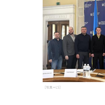
［写真＝LS］