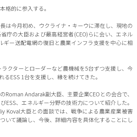
に本格的に参入する。
副会長は今月初め、ウクライナ・キーウに滞在し、現地の
省庁の大臣および最高経営者(CEO)らに会い、エネル
エネルギー送配電網の復旧と農業インフラ支援を中心に相
にトラクターとローダーなど農機械を5台ずつ支援し、今
るESS 1台を支援し、縁を続けてきた。
man Andarak副大臣、主要企業CEOとの会合で、
びESS、エネルギー分野の技術力について紹介した。
iy Koval大臣との面談では、戦争による農業産業被害
ついて議論し、今後、詳細内容を具体化することにし