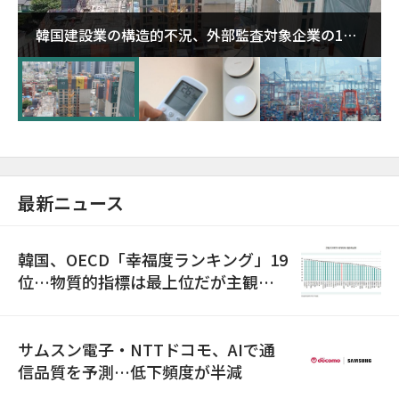
韓国建設業の構造的不況、外部監査対象企業の1割
超が「ゾンビ企業」に…5年で2.8倍増
最新ニュース
韓国、OECD「幸福度ランキング」19
位…物質的指標は最上位だが主観的
満足度は最下位
サムスン電子・NTTドコモ、AIで通
信品質を予測…低下頻度が半減