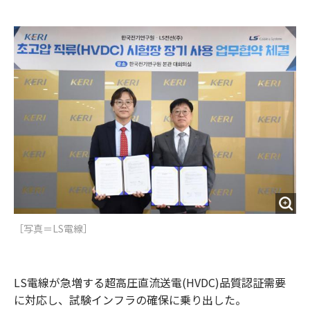
e
t
m
m
b
t
o
i
o
e
u
n
o
r
t
k
［写真＝LS電線］
LS電線が急増する超高圧直流送電(HVDC)品質認証需要
に対応し、試験インフラの確保に乗り出した。