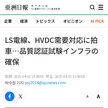
企業
経済
トピックス
オピニオン
AI PICK
LS電線、HVDC需要対応に拍
車…品質認証試験インフラの
確保
登録 : 2025-04-01 15:38:58
修正 : 2025-04-01 15:38:58
박수정 기자
psj2014@ajunews.com
f
t
z
Z
a
w
o
o
c
i
o
o