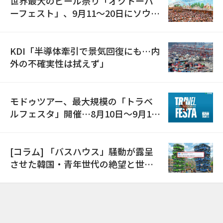
世界最大のビール祭り「オクトーバ
ーフェスト」、9月11〜20日にソウル
で開催
KDI「半導体牽引で景気回復にも…内
外の不確実性は拭えず」
モドゥツアー、最大規模の「トラベ
ルフェスタ」開催…8月10日～9月11
日
[コラム] 「バスハウス」騒動が露呈
させた韓国・青年世代の絶望と世代
間格差