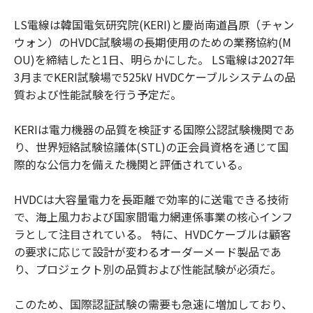
LS電線は韓国電気研究院(KERI)と慶尚南道昌原（チャン
ウォン）のHVDC試験場の長期使用のための業務協約(M
OU)を締結したと1日、明らかにした。 LS電線は2027年
3月までKERI試験場で525㎸ HVDCケーブルシステムの品
質および性能試験を行う予定だ。
KERIは電力機器の品質を検証する国際公認試験機関であ
り、世界短絡試験協議体(STL)の正会員資格を通じて国
際的な公信力を備えた機関と評価されている。
HVDCは大容量電力を長距離で効率的に送電できる技術
で、海上風力および国家間電力網連係事業の核心インフ
ラとして注目されている。 特に、HVDCケーブルは顧客
の要求に応じて設計が変わるオーダーメード製品であ
り、プロジェクト別の品質および性能試験が必須だ。
このため、国際認証試験の需要も急速に増加しており、