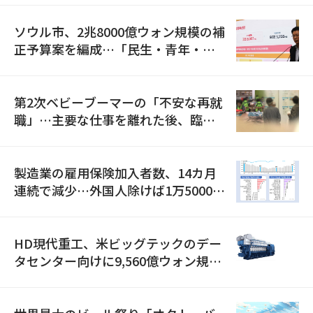
ソウル市、2兆8000億ウォン規模の補
正予算案を編成…「民生・青年・安
全」に8100億ウォンを集中投資
第2次ベビーブーマーの「不安な再就
職」…主要な仕事を離れた後、臨時
職が2倍近くに急増
製造業の雇用保険加入者数、14カ月
連続で減少…外国人除けば1万5000人
減
HD現代重工、米ビッグテックのデー
タセンター向けに9,560億ウォン規模
の発電設備を受注…「過去最大」