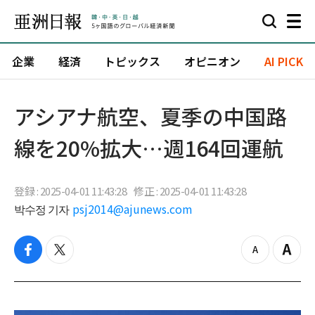
企業
経済
トピックス
オピニオン
AI PICK
アシアナ航空、夏季の中国路
線を20%拡大…週164回運航
登録 : 2025-04-01 11:43:28
修正 : 2025-04-01 11:43:28
박수정 기자
psj2014@ajunews.com
f
t
z
Z
a
w
o
o
c
i
o
o
e
t
m
m
b
t
o
i