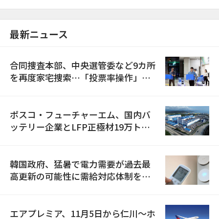
最新ニュース
合同捜査本部、中央選管委など9カ所
を再度家宅捜索…「投票率操作」の
資料を確保
ポスコ・フューチャーエム、国内バ
ッテリー企業とLFP正極材19万トン
の供給契約を締結
韓国政府、猛暑で電力需要が過去最
高更新の可能性に需給対応体制を点
検
エアプレミア、11月5日から仁川〜ホ