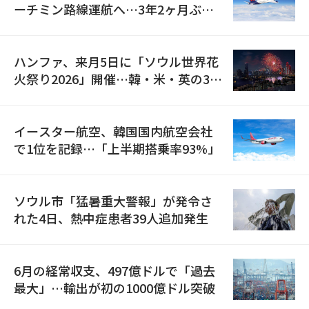
ーチミン路線運航へ…3年2ヶ月ぶり
の再開
ハンファ、来月5日に「ソウル世界花
火祭り2026」開催…韓・米・英の3カ
国が参加
イースター航空、韓国国内航空会社
で1位を記録…「上半期搭乗率93%」
ソウル市「猛暑重大警報」が発令さ
れた4日、熱中症患者39人追加発生
6月の経常収支、497億ドルで「過去
最大」…輸出が初の1000億ドル突破