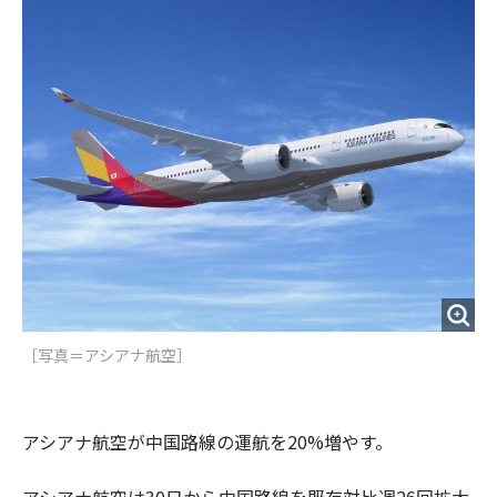
o
e
u
n
o
r
t
k
［写真＝アシアナ航空］
アシアナ航空が中国路線の運航を20%増やす。