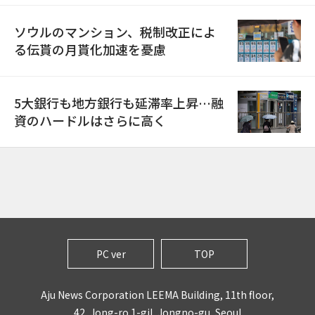
ソウルのマンション、税制改正によ
る伝貰の月貰化加速を憂慮
5大銀行も地方銀行も延滞率上昇…融
資のハードルはさらに高く
PC ver
TOP
Aju News Corporation LEEMA Building, 11th floor,
42, Jong-ro 1-gil, Jongno-gu, Seoul