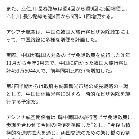
また、△仁川-長春路線は週4回から週9回に5回増便し、
△仁川-長沙路線も週4回から5回に1回増便する。
アシアナ航空は、中国の韓国人旅行客ビザ免除政策によ
って、中国路線に多様な増便を計画した。
実際、中国が韓国人対象のビザ免除政策を施行した昨年
11月から今年2月まで、中国に向かった韓国人旅行客は
計453万5044人で、前年同期比約37%増加した。
第3四半期からは政府も訪韓観光市場の成長戦略の一環
として、中国団体観光客に対する一時的なビザ免除を施
行する予定だ。
アシアナ航空関係者は“韓中両国の旅行客ビザ免除政策に
歩調を合わせて今回の増便を準備した”とし、“今後も積
極的な運航拡大を通じ、両国交流のための架け橋の役割