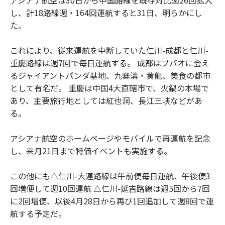
アシアナ航空は30日から中国路線を既存対比週26回拡大
し、計18路線週・164回運航すると31日、明らかにし
た。
これにより、従来運航を中断していた仁川-成都と仁川-
重慶路線は週7回で毎日運航する。 成都はプバオに会え
るジャイアントパンダ基地、九寨溝・黄龍、美食の都市
として有名だ。 重慶は中国4大直轄市で、火鍋の本場で
あり、主要旅行地としては紅也洞、長江三峡などがあ
る。
アシアナ航空のホームページやモバイルで再運航を記念
し、来月21日まで特価イベントも実施する。
この他にも△仁川-大連路線は午前便毎日運航、午後便3
回増便して週10回運航 △仁川-延吉路線は週5回から7回
に2回増便、以後4月28日から再び1回追加して週8回で運
航する予定だ。