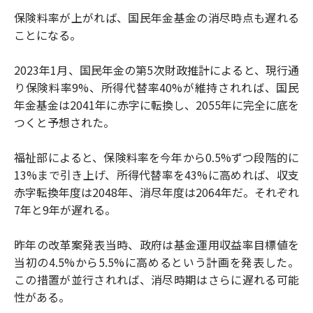
保険料率が上がれば、国民年金基金の消尽時点も遅れる
ことになる。
2023年1月、国民年金の第5次財政推計によると、現行通
り保険料率9%、所得代替率40%が維持されれば、国民
年金基金は2041年に赤字に転換し、2055年に完全に底を
つくと予想された。
福祉部によると、保険料率を今年から0.5%ずつ段階的に
13%まで引き上げ、所得代替率を43%に高めれば、収支
赤字転換年度は2048年、消尽年度は2064年だ。それぞれ
7年と9年が遅れる。
昨年の改革案発表当時、政府は基金運用収益率目標値を
当初の4.5%から5.5%に高めるという計画を発表した。
この措置が並行されれば、消尽時期はさらに遅れる可能
性がある。