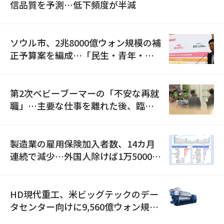
信品質を予測…低下頻度が半減
ソウル市、2兆8000億ウォン規模の補
正予算案を編成…「民生・青年・安
全」に8100億ウォンを集中投資
第2次ベビーブーマーの「不安な再就
職」…主要な仕事を離れた後、臨時
職が2倍近くに急増
製造業の雇用保険加入者数、14カ月
連続で減少…外国人除けば1万5000人
減
HD現代重工、米ビッグテックのデー
タセンター向けに9,560億ウォン規模
の発電設備を受注…「過去最大」