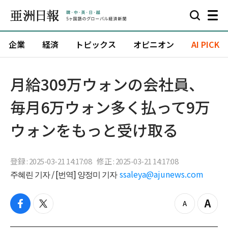
企業
経済
トピックス
オピニオン
AI PICK
月給309万ウォンの会社員、
毎月6万ウォン多く払って9万
ウォンをもっと受け取る
登録 : 2025-03-21 14:17:08
修正 : 2025-03-21 14:17:08
주혜린 기자 / [번역] 양정미 기자
ssaleya@ajunews.com
f
t
z
Z
a
w
o
o
c
i
o
o