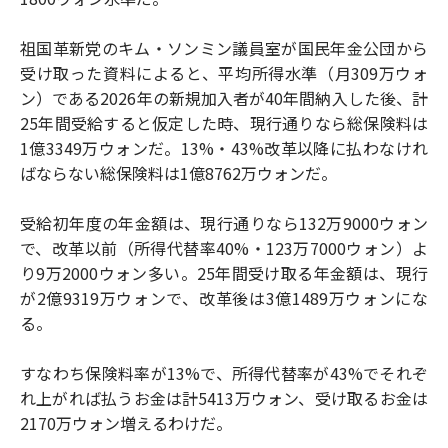
祖国革新党のキム・ソンミン議員室が国民年金公団から
受け取った資料によると、平均所得水準（月309万ウォ
ン）である2026年の新規加入者が40年間納入した後、計
25年間受給すると仮定した時、現行通りなら総保険料は
1億3349万ウォンだ。13%・43%改革以降に払わなけれ
ばならない総保険料は1億8762万ウォンだ。
受給初年度の年金額は、現行通りなら132万9000ウォン
で、改革以前（所得代替率40%・123万7000ウォン）よ
り9万2000ウォン多い。25年間受け取る年金額は、現行
が2億9319万ウォンで、改革後は3億1489万ウォンにな
る。
すなわち保険料率が13%で、所得代替率が43%でそれぞ
れ上がれば払うお金は計5413万ウォン、受け取るお金は
2170万ウォン増えるわけだ。