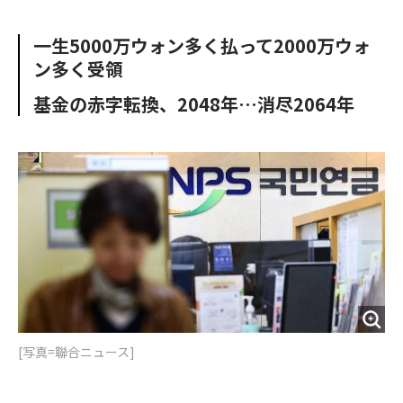
e
t
m
m
b
t
o
i
一生5000万ウォン多く払って2000万ウォ
o
e
u
n
ン多く受領
o
r
t
k
基金の赤字転換、2048年…消尽2064年
[写真=聯合ニュース]