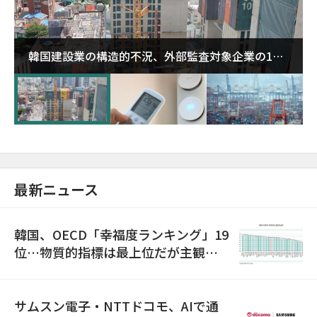
韓国建設業の構造的不況、外部監査対象企業の1割
超が「ゾンビ企業」に…5年で2.8倍増
最新ニュース
韓国、OECD「幸福度ランキング」19
位…物質的指標は最上位だが主観的
満足度は最下位
サムスン電子・NTTドコモ、AIで通