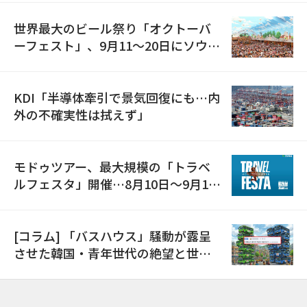
世界最大のビール祭り「オクトーバ
ーフェスト」、9月11〜20日にソウル
で開催
KDI「半導体牽引で景気回復にも…内
外の不確実性は拭えず」
モドゥツアー、最大規模の「トラベ
ルフェスタ」開催…8月10日～9月11
日
[コラム] 「バスハウス」騒動が露呈
させた韓国・青年世代の絶望と世代
間格差