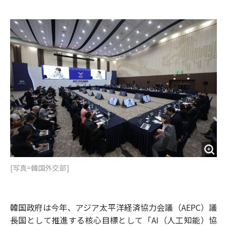
e
t
m
m
b
t
o
i
o
e
u
n
o
r
t
k
[写真=韓国外交部]
韓国政府は今年、アジア太平洋経済協力会議（AEPC）議
長国として推進する核心目標として「AI（人工知能）協