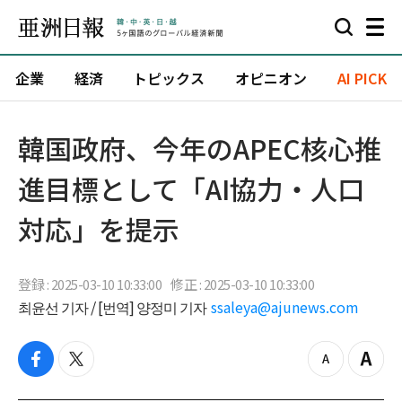
企業
経済
トピックス
オピニオン
AI PICK
韓国政府、今年のAPEC核心推
進目標として「AI協力・人口
対応」を提示
登録 : 2025-03-10 10:33:00
修正 : 2025-03-10 10:33:00
최윤선 기자 / [번역] 양정미 기자
ssaleya@ajunews.com
f
t
z
Z
a
w
o
o
c
i
o
o