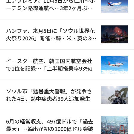
エアプレミア、11月5日から仁川〜ホ
ーチミン路線運航へ…3年2ヶ月ぶり
の再開
ハンファ、来月5日に「ソウル世界花
火祭り2026」開催…韓・米・英の3カ
国が参加
イースター航空、韓国国内航空会社
で1位を記録…「上半期搭乗率93%」
ソウル市「猛暑重大警報」が発令さ
れた4日、熱中症患者39人追加発生
6月の経常収支、497億ドルで「過去
最大」…輸出が初の1000億ドル突破