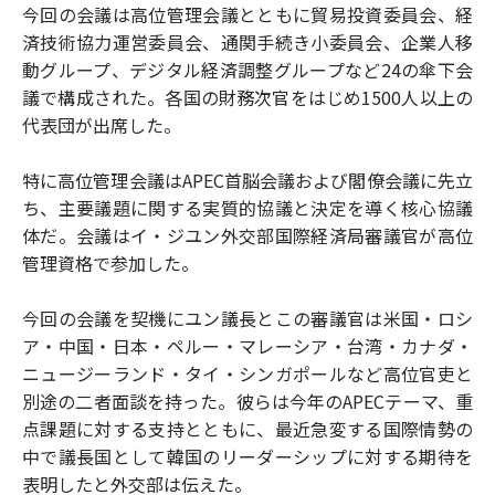
今回の会議は高位管理会議とともに貿易投資委員会、経
済技術協力運営委員会、通関手続き小委員会、企業人移
動グループ、デジタル経済調整グループなど24の傘下会
議で構成された。各国の財務次官をはじめ1500人以上の
代表団が出席した。
特に高位管理会議はAPEC首脳会議および閣僚会議に先立
ち、主要議題に関する実質的協議と決定を導く核心協議
体だ。会議はイ・ジユン外交部国際経済局審議官が高位
管理資格で参加した。
今回の会議を契機にユン議長とこの審議官は米国・ロシ
ア・中国・日本・ペルー・マレーシア・台湾・カナダ・
ニュージーランド・タイ・シンガポールなど高位官吏と
別途の二者面談を持った。彼らは今年のAPECテーマ、重
点課題に対する支持とともに、最近急変する国際情勢の
中で議長国として韓国のリーダーシップに対する期待を
表明したと外交部は伝えた。