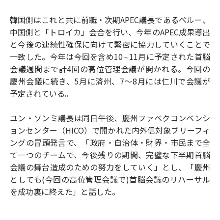
韓国側はこれと共に前職・次期APEC議長であるペルー、
中国側と「トロイカ」会合を行い、今年のAPEC成果導出
と今後の連続性確保に向けて緊密に協力していくことで
一致した。今年は今回を含め10∼11月に予定された首脳
会議週間まで計4回の高位管理会議が開かれる。今回の
慶州会議に続き、5月に済州、7～8月には仁川で会議が
予定されている。
ユン・ソンミ議長は同日午後、慶州ファベクコンベンシ
ョンセンター（HICO）で開かれた内外信対象ブリーフィ
ングの冒頭発言で、「政府・自治体・財界・市民まで全
て一つのチームで、今後残りの期間、完璧な下半期首脳
会議の舞台造成のための努力をしていく」とし、「慶州
としても(今回の高位管理会議で)首脳会議のリハーサル
を成功裏に終えた」と話した。