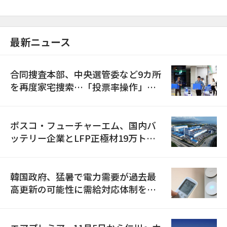
最新ニュース
合同捜査本部、中央選管委など9カ所
を再度家宅捜索…「投票率操作」の
資料を確保
ポスコ・フューチャーエム、国内バ
ッテリー企業とLFP正極材19万トン
の供給契約を締結
韓国政府、猛暑で電力需要が過去最
高更新の可能性に需給対応体制を点
検