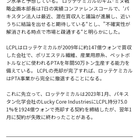
ン水準と予想している。 ロッテケミカルのキム·ミヌ戦
略企画本部長は7日の実績コンファレンスコールで、‘パ
キスタン法人は最近、潜在買収人と議論が進展し、近い
うちに結論を出せると期待している“とし、”不確実性が
解消される時点で市場と疎通する“と明らかにした。
LCPLはロッテケミカルが2009年に約147億ウォンで買収
した会社で、ポリエステル繊維、産業用原糸、ペットボ
トルなどに使われるPTAを年間50万トン生産する能力を
備えている。 LCPLの売却が完了すれば、ロッテケミカル
はPTA事業から完全に撤退することになる。
これに先立って、ロッテケミカルは2023年1月、パキス
タン化学会社のLucky Core IndustriesにLCPL持分75.0
1%を1924億ウォンで売却する契約を締結したが、翌年1
月に契約が失敗に終わったことがある。