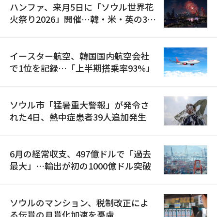
ハンファ、来月5日に「ソウル世界花
火祭り2026」開催…韓・米・英の3カ
国が参加
イースター航空、韓国国内航空会社
で1位を記録…「上半期搭乗率93%」
ソウル市「猛暑重大警報」が発令さ
れた4日、熱中症患者39人追加発生
6月の経常収支、497億ドルで「過去
最大」…輸出が初の1000億ドル突破
ソウルのマンション、税制改正によ
る伝貰の月貰化加速を憂慮