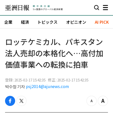
企業
経済
トピックス
オピニオン
AI PICK
ロッテケミカル、パキスタン
法人売却の本格化へ…高付加
価値事業への転換に拍車
登録 : 2025-02-17 15:42:35
修正 : 2025-02-17 15:42:35
박수정 기자
psj2014@ajunews.com
f
t
z
Z
a
w
o
o
c
i
o
o