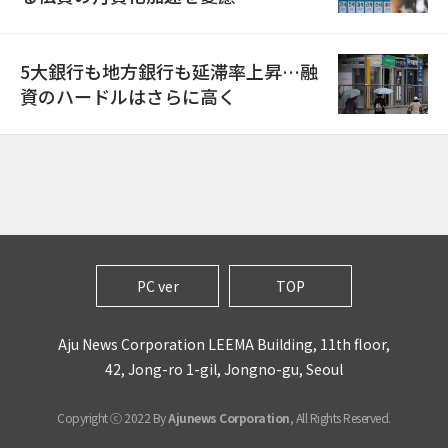
5大銀行も地方銀行も延滞率上昇…融
資のハードルはさらに高く
PC ver
TOP
Aju News Corporation LEEMA Building, 11th floor,
42, Jong-ro 1-gil, Jongno-gu, Seoul
Copyright ⓒ 2022 By
Ajunews Corporation
, All Rights Reserved.