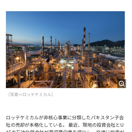
e
t
m
m
b
t
o
i
o
e
u
n
o
r
t
k
［写真＝ロッテケミカル］
ロッテケミカルが非核心事業に分類したパキスタン子会
社の売却が本格化している。 最近、現地の投資会社とU