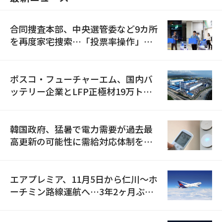
合同捜査本部、中央選管委など9カ所
を再度家宅捜索…「投票率操作」の
資料を確保
ポスコ・フューチャーエム、国内バ
ッテリー企業とLFP正極材19万トン
の供給契約を締結
韓国政府、猛暑で電力需要が過去最
高更新の可能性に需給対応体制を点
検
エアプレミア、11月5日から仁川〜ホ
ーチミン路線運航へ…3年2ヶ月ぶり
の再開