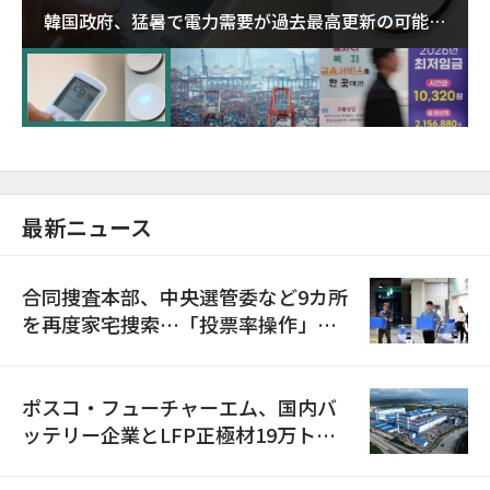
韓国政府、猛暑で電力需要が過去最高更新の可能性
に需給対応体制を点検
最新ニュース
合同捜査本部、中央選管委など9カ所
を再度家宅捜索…「投票率操作」の
資料を確保
ポスコ・フューチャーエム、国内バ
ッテリー企業とLFP正極材19万トン
の供給契約を締結