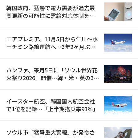
韓国政府、猛暑で電力需要が過去最
高更新の可能性に需給対応体制を点
検
エアプレミア、11月5日から仁川〜ホ
ーチミン路線運航へ…3年2ヶ月ぶり
の再開
ハンファ、来月5日に「ソウル世界花
火祭り2026」開催…韓・米・英の3カ
国が参加
イースター航空、韓国国内航空会社
で1位を記録…「上半期搭乗率93%」
ソウル市「猛暑重大警報」が発令さ