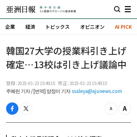
企業
経済
トピックス
オピニオン
AI PICK
韓国27大学の授業料引き上げ
確定…13校は引き上げ議論中
登録 : 2025-01-23 15:49:15
修正 : 2025-01-23 15:49:15
주혜린 기자 / [번역] 양정미 기자
ssaleya@ajunews.com
f
t
z
Z
a
w
o
o
c
i
o
o
e
t
m
m
b
t
o
i