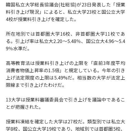
韓国私立大学総長協議会(社総協)が23日発表した「授業
料引き上げ現況」によると、私立大学23校と国公立大学
4校が授業料引き上げを確定した。
所在地別では首都圏大学16校、非首都圏大学11校であ
る。引上げ率は私立大2.20～5.48％、国公立大4.96～5.4
9％水準だ。
高等教育法は授業料引き上げの上限を「直前3年度平均
消費者物価上昇率の1.5倍」と規定している。今年の引き
上げ法定限度の上限は5.49%だ。相当数の大学が法定上
限線まで引き上げたわけだ。
13大学は授業料審議委員会で引き上げを議論中であるこ
とが把握された。
授業料凍結を確定した大学は27校だ。類型別では私立大
学8校、国公立大学19校であり、地域別では首都圏5校、