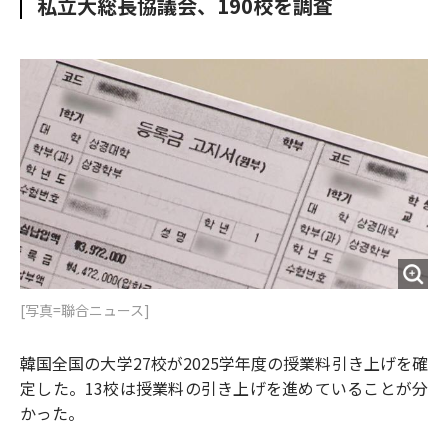
私立大総長協議会、190校を調査
o
e
u
n
o
r
t
k
[写真=聯合ニュース]
韓国全国の大学27校が2025学年度の授業料引き上げを確
定した。13校は授業料の引き上げを進めていることが分
かった。