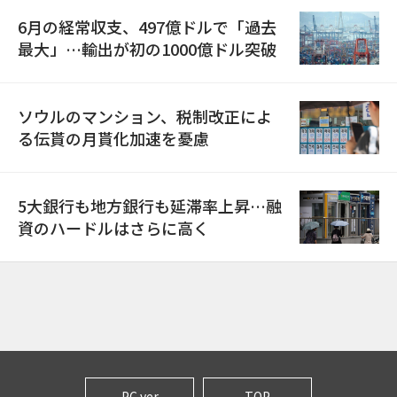
6月の経常収支、497億ドルで「過去
最大」…輸出が初の1000億ドル突破
ソウルのマンション、税制改正によ
る伝貰の月貰化加速を憂慮
5大銀行も地方銀行も延滞率上昇…融
資のハードルはさらに高く
PC ver
TOP