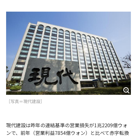
e
t
m
m
b
t
o
i
o
e
u
n
o
r
t
k
［写真＝現代建設］
現代建設は昨年の連結基準の営業損失が1兆2209億ウォ
ンで、前年（営業利益7854億ウォン）と比べて赤字転換