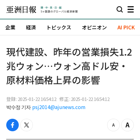
企業
経済
トピックス
オピニオン
AI PICK
現代建設、昨年の営業損失1.2
兆ウォン…ウォン高ドル安・
原材料価格上昇の影響
登録 : 2025-01-22 16:54:12
修正 : 2025-01-22 16:54:12
박수정 기자
psj2014@ajunews.com
f
t
z
Z
a
w
o
o
c
i
o
o