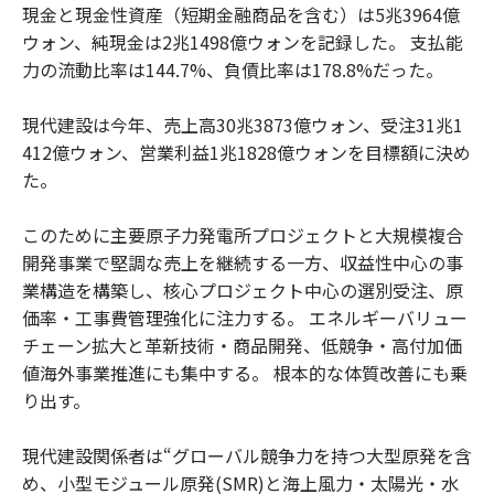
現金と現金性資産（短期金融商品を含む）は5兆3964億
ウォン、純現金は2兆1498億ウォンを記録した。 支払能
力の流動比率は144.7%、負債比率は178.8%だった。
現代建設は今年、売上高30兆3873億ウォン、受注31兆1
412億ウォン、営業利益1兆1828億ウォンを目標額に決め
た。
このために主要原子力発電所プロジェクトと大規模複合
開発事業で堅調な売上を継続する一方、収益性中心の事
業構造を構築し、核心プロジェクト中心の選別受注、原
価率・工事費管理強化に注力する。 エネルギーバリュー
チェーン拡大と革新技術・商品開発、低競争・高付加価
値海外事業推進にも集中する。 根本的な体質改善にも乗
り出す。
現代建設関係者は“グローバル競争力を持つ大型原発を含
め、小型モジュール原発(SMR)と海上風力・太陽光・水