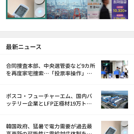
に需給対応体制を点検
最新ニュース
合同捜査本部、中央選管委など9カ所
を再度家宅捜索…「投票率操作」の
資料を確保
ポスコ・フューチャーエム、国内バ
ッテリー企業とLFP正極材19万トン
の供給契約を締結
韓国政府、猛暑で電力需要が過去最
高更新の可能性に需給対応体制を点