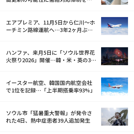
検
エアプレミア、11月5日から仁川〜ホ
ーチミン路線運航へ…3年2ヶ月ぶり
の再開
ハンファ、来月5日に「ソウル世界花
火祭り2026」開催…韓・米・英の3カ
国が参加
イースター航空、韓国国内航空会社
で1位を記録…「上半期搭乗率93%」
ソウル市「猛暑重大警報」が発令さ
れた4日、熱中症患者39人追加発生