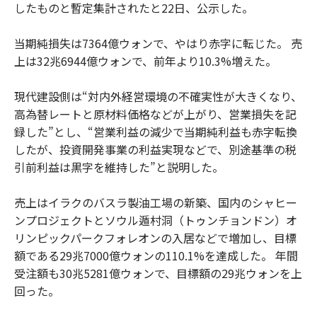
したものと暫定集計されたと22日、公示した。
当期純損失は7364億ウォンで、やはり赤字に転じた。 売
上は32兆6944億ウォンで、前年より10.3%増えた。
現代建設側は“対内外経営環境の不確実性が大きくなり、
高為替レートと原材料価格などが上がり、営業損失を記
録した”とし、“営業利益の減少で当期純利益も赤字転換
したが、投資開発事業の利益実現などで、別途基準の税
引前利益は黒字を維持した”と説明した。
売上はイラクのバスラ製油工場の新築、国内のシャヒー
ンプロジェクトとソウル遁村洞（トゥンチョンドン）オ
リンピックパークフォレオンの入居などで増加し、目標
額である29兆7000億ウォンの110.1%を達成した。 年間
受注額も30兆5281億ウォンで、目標額の29兆ウォンを上
回った。