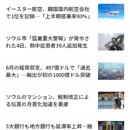
イースター航空、韓国国内航空会社
で1位を記録…「上半期搭乗率93%」
ソウル市「猛暑重大警報」が発令さ
れた4日、熱中症患者39人追加発生
6月の経常収支、497億ドルで「過去
最大」…輸出が初の1000億ドル突破
ソウルのマンション、税制改正によ
る伝貰の月貰化加速を憂慮
5大銀行も地方銀行も延滞率上昇…融