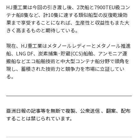
HJ重工業は今回の引き渡し後、2次船と7900TEU級コン
テナ船8隻など、計10隻に達する類似船型の反復乾燥効
果まで享受することになれば、生産性と収益性もまた大
きく高まるものと期待している。
現在、HJ重工業はメタノールレディーとメタノール推進
船、LNG DF、炭素捕集·貯蔵(CCS)船舶、アンモニア運
搬船などエコ船舶技術と中大型コンテナ船分野で頭角を
現し、蓄積された技術力と競争力を市場に立証してい
る。
亜洲日報の記事等を無断で複製、公衆送信 、翻案、配布
することは禁じられています。