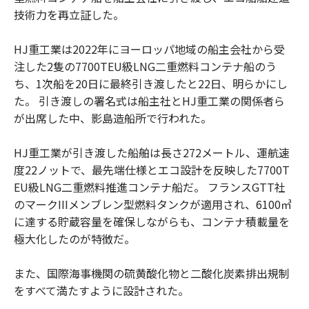
技術力を再立証した。
HJ重工業は2022年にヨーロッパ地域の船主会社から受
注した2隻の7700TEU級LNG二重燃料コンテナ船のう
ち、1次船を20日に最終引き渡したと22日、明らかにし
た。 引き渡しの署名式は船主社とHJ重工業の関係者ら
が出席した中、影島造船所で行われた。
HJ重工業が引き渡した船舶は長さ272メートル、運航速
度22ノットで、最先端仕様とエコ設計を反映した7700T
EU級LNG二重燃料推進コンテナ船だ。 フランスGTT社
のマークIIIメンブレン型燃料タンクが適用され、6100㎥
に達する貯蔵容量を確保しながらも、コンテナ積載量を
極大化したのが特徴だ。
また、国際海事機関の硫黄酸化物と二酸化炭素排出規制
をすべて満たすように設計された。