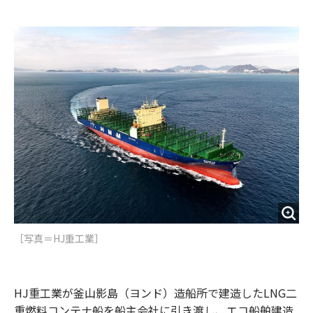
e
t
m
m
b
t
o
i
o
e
u
n
o
r
t
k
［写真＝HJ重工業］
HJ重工業が釜山影島（ヨンド）造船所で建造したLNG二
重燃料コンテナ船を船主会社に引き渡し、エコ船舶建造