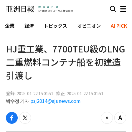
企業
経済
トピックス
オピニオン
AI PICK
HJ重工業、7700TEU級のLNG
二重燃料コンテナ船を初建造
引渡し
登録 : 2025-01-22 15:01:51
修正 : 2025-01-22 15:01:51
박수정 기자
psj2014@ajunews.com
f
t
z
Z
a
w
o
o
c
i
o
o