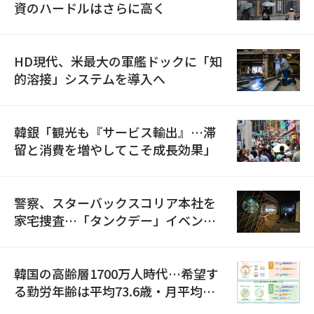
資のハードルはさらに高く
HD現代、米最大の軍艦ドックに「知
的溶接」システムを導入へ
韓銀「観光も『サービス輸出』…滞
留と消費を増やしてこそ成長効果」
警察、スターバックスコリア本社を
家宅捜査…「タンクデー」イベント
巡り侮辱容疑
韓国の高齢層1700万人時代…希望す
る勤労年齢は平均73.6歳・月平均賃
金は300万ウォン以上