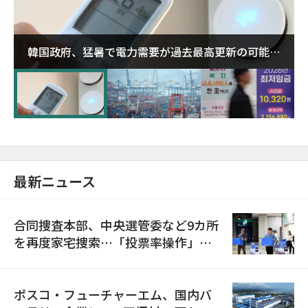
韓国政府、猛暑で電力需要が過去最高更新の可能性
に需給対応体制を点検
最新ニュース
合同捜査本部、中央選管委など9カ所
を再度家宅捜索…「投票率操作」の
資料を確保
ポスコ・フューチャーエム、国内バ