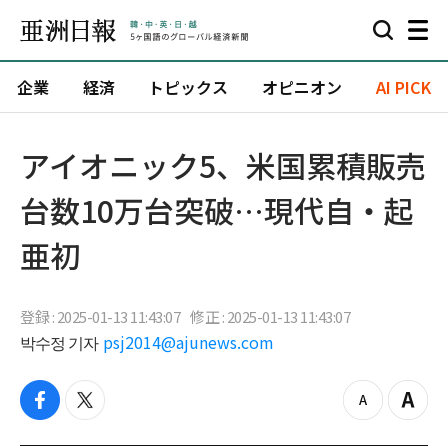
企業
経済
トピックス
オピニオン
AI PICK
アイオニック5、米国累積販売
台数10万台突破…現代自・起
亜初
登録 : 2025-01-13 11:43:07
修正 : 2025-01-13 11:43:07
박수정 기자
psj2014@ajunews.com
f
t
z
Z
a
w
o
o
c
i
o
o