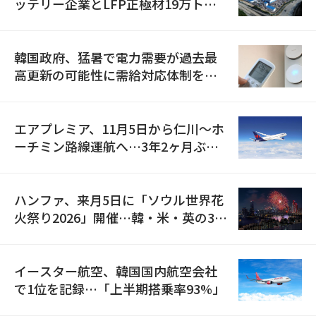
ッテリー企業とLFP正極材19万トン
の供給契約を締結
韓国政府、猛暑で電力需要が過去最
高更新の可能性に需給対応体制を点
検
エアプレミア、11月5日から仁川〜ホ
ーチミン路線運航へ…3年2ヶ月ぶり
の再開
ハンファ、来月5日に「ソウル世界花
火祭り2026」開催…韓・米・英の3カ
国が参加
イースター航空、韓国国内航空会社
で1位を記録…「上半期搭乗率93%」