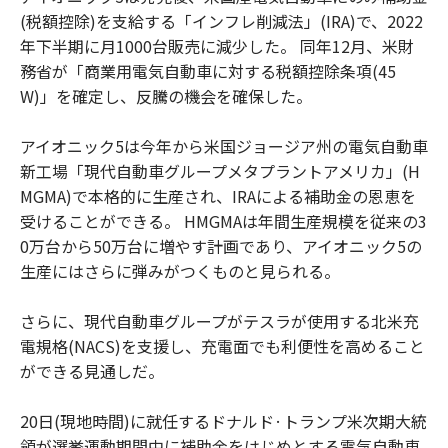
(税額控除)を支給する「インフレ削減法」(IRA)で、2022
年下半期に月1000台販売に減少した。 同年12月、米財
務省が「商業用電気自動車に対する税額控除条項(45
W)」を確定し、反騰の機会を確保した。
アイオニック5は今年から米国ジョージア州の電気自動車
新工場「現代自動車グループメタプラントアメリカ」(H
MGMA)で本格的に生産され、IRAによる補助金の恩恵を
受けることができる。 HMGMAは年間生産規模を従来の3
0万台から50万台に増やす計画であり、アイオニック5の
生産にはさらに弾みがつくものと見られる。
さらに、現代自動車グループがテスラが使用する北米充
電規格(NACS)を支援し、充電面でも利便性を高めること
ができる見通しだ。
20日(現地時間)に就任するドナルド·トランプ米次期大統
領が選挙運動期間中に補助金をはじめとする電気自動車