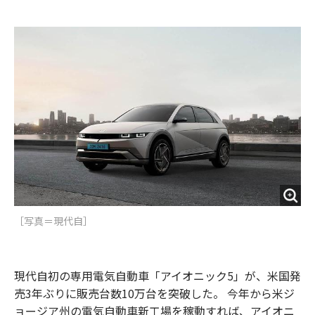
e
t
m
m
b
t
o
i
o
e
u
n
o
r
t
k
［写真＝現代自］
現代自初の専用電気自動車「アイオニック5」が、米国発
売3年ぶりに販売台数10万台を突破した。 今年から米ジ
ョージア州の電気自動車新工場を稼動すれば、アイオニ