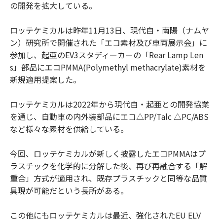
の開発を拡大している。
ロッテケミカルは昨年11月13日、現代自・南陽（ナムヤ
ン）研究所で開催された「エコ素材及び車両展示会」に
参加し、起亜のEV3スタディーカーの「Rear Lamp Len
s」部品にエコPMMA(Polymethyl methacrylate)素材を
新規適用提案した。
ロッテケミカルは2022年から現代自・起亜との開発協業
を通じ、自動車の内外装部品にエコ△PP/Talc △PC/ABS
など様々な素材を供給している。
今回、ロッテケミカルが新しく披露したエコPMMAはプ
ラスチックを化学的に分解した後、再び再融合する「解
重合」方式が適用され、既存プラスチックと同等な品質
具現が可能だという長所がある。
この他にもロッテケミカルは最近、強化されたEU ELV