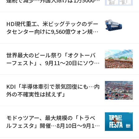
減
HD現代重工、米ビッグテックのデー
タセンター向けに9,560億ウォン規模
の発電設備を受注…「過去最大」
世界最大のビール祭り「オクトーバ
ーフェスト」、9月11〜20日にソウル
で開催
KDI「半導体牽引で景気回復にも…内
外の不確実性は拭えず」
モドゥツアー、最大規模の「トラベ
ルフェスタ」開催…8月10日～9月11
日