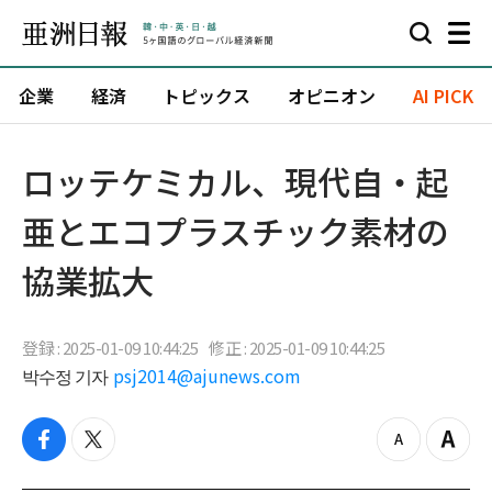
企業
経済
トピックス
オピニオン
AI PICK
ロッテケミカル、現代自・起
亜とエコプラスチック素材の
協業拡大
登録 : 2025-01-09 10:44:25
修正 : 2025-01-09 10:44:25
박수정 기자
psj2014@ajunews.com
f
t
z
Z
a
w
o
o
c
i
o
o