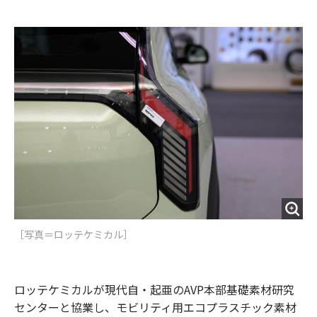
e
t
m
m
b
t
o
i
o
e
u
n
o
r
t
k
［写真＝ロッテケミカル］
ロッテケミカルが現代自・起亜のAVP本部基礎素材研究
センターと協業し、モビリティ用エコプラスチック素材