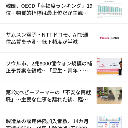
韓国、OECD「幸福度ランキング」19
位…物質的指標は最上位だが主観的
満足度は最下位
サムスン電子・NTTドコモ、AIで通
信品質を予測…低下頻度が半減
ソウル市、2兆8000億ウォン規模の補
正予算案を編成…「民生・青年・安
全」に8100億ウォンを集中投資
第2次ベビーブーマーの「不安な再就
職」…主要な仕事を離れた後、臨時
職が2倍近くに急増
製造業の雇用保険加入者数、14カ月
連続で減少…外国人除けば1万5000人