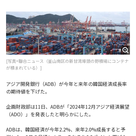
e
t
m
m
b
t
o
i
o
e
u
n
o
r
t
k
[写真=聯合ニュース（釜山南区の新甘湾埠頭の野積場にコンテナ
が積まれている）]
アジア開発銀行（ADB）が今年と来年の韓国経済成長率
の期待値を下げた。
企画財政部は11日、ADBが「2024年12月アジア経済展望
（ADO）」を発表したと明らかにした。
ADBは、韓国経済が今年2.2%、来年2.0%成長すると予