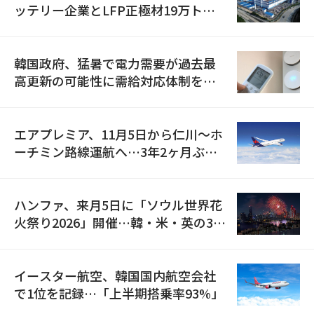
ッテリー企業とLFP正極材19万トン
の供給契約を締結
韓国政府、猛暑で電力需要が過去最
高更新の可能性に需給対応体制を点
検
エアプレミア、11月5日から仁川〜ホ
ーチミン路線運航へ…3年2ヶ月ぶり
の再開
ハンファ、来月5日に「ソウル世界花
火祭り2026」開催…韓・米・英の3カ
国が参加
イースター航空、韓国国内航空会社
で1位を記録…「上半期搭乗率93%」