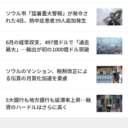
ソウル市「猛暑重大警報」が発令さ
れた4日、熱中症患者39人追加発生
6月の経常収支、497億ドルで「過去
最大」…輸出が初の1000億ドル突破
ソウルのマンション、税制改正によ
る伝貰の月貰化加速を憂慮
5大銀行も地方銀行も延滞率上昇…融
資のハードルはさらに高く