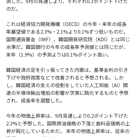
測した。9月の見通しより、それぞれ0.3ポイント下げた
のだ。
これは経済協力開発機構（OECD）の今年・来年の成長
率展望値である2.3%・2.1%より0.1%ずつ低いものだ。
国際通貨基金（IMF）、韓国開発研究院（KDI）とは同じ
水準だ。韓国銀行の今年の成長率予測値とは同じだが、
来年（1.9%）の予測よりは0.1%ポイント高い。
韓国経済の足を引っ張ってきた内需は、基準金利の引き
下げや政府政策などで改善されると予想される。しか
し、韓国経済の支えの役割をしていた人工知能（AI）関
連の半導体輸出増加の影響が次第に鈍化するものと予想
され、成長率を調整した。
今年の物価上昇率は、9月見通しより0.2ポイント下げた
2.3%と予想した。国際原油価格の下落と食料品価格の上
昇が鈍化しているためだ。 来年の物価上昇率は、従来の