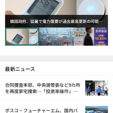
韓国政府、猛暑で電力需要が過去最高更新の可能性
に需給対応体制を点検
最新ニュース
合同捜査本部、中央選管委など9カ所
を再度家宅捜索…「投票率操作」の
資料を確保
ポスコ・フューチャーエム、国内バ