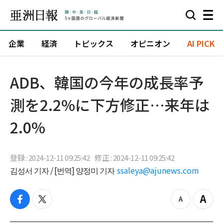
企業
経済
トピックス
オピニオン
AI PICK
ADB、韓国の今年の成長率予
測を2.2%に下方修正…来年は
2.0%
登録 : 2024-12-11 09:25:42
修正 : 2024-12-11 09:25:42
김성서 기자 / [번역] 양정미 기자
ssaleya@ajunews.com
f
t
z
Z
a
w
o
o
c
i
o
o