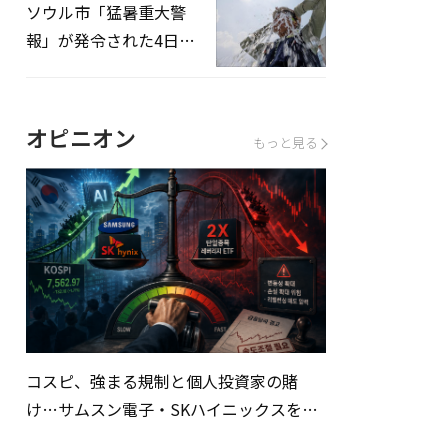
ソウル市「猛暑重大警
報」が発令された4日、
熱中症患者39人追加発
生
オピニオン
もっと見る
コスピ、強まる規制と個人投資家の賭
け…サムスン電子・SKハイニックスを巡
る明暗