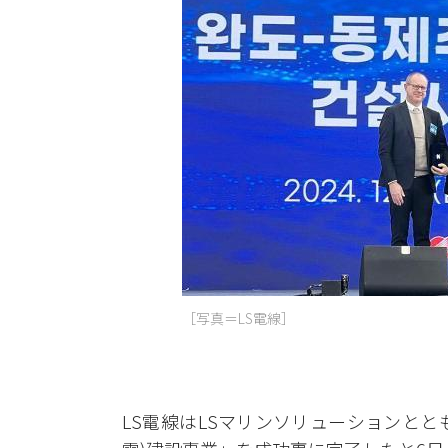
［写真＝LS電線］
LS電線はLSマリンソリューションとと