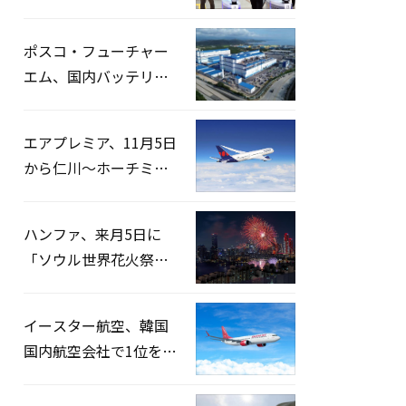
宅捜索…「投票率操
作」の資料を確保
ポスコ・フューチャー
エム、国内バッテリー
企業とLFP正極材19万ト
ンの供給契約を締結
エアプレミア、11月5日
から仁川〜ホーチミン
路線運航へ…3年2ヶ月
ぶりの再開
ハンファ、来月5日に
「ソウル世界花火祭り
2026」開催…韓・米・
英の3カ国が参加
イースター航空、韓国
国内航空会社で1位を記
録…「上半期搭乗率
93%」