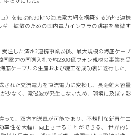
日、明らかにした。
ュ）を結ぶ約90㎞の海底電力網を構築する済州3連携
ルギー拡散のための国内電力インフラの跳躍を象徴す
年に受注した済州2連携事業以後、最大規模の海底ケーブ
、韓国電力の国際入札で約2300億ウォン規模の事業を受
に海底ケーブルの生産および施工を成功裏に遂行した。
生成された交流電力を直流電力に変換し、長距離大容量
失が少なく、電磁波が発生しないため、環境に及ぼす影
は違って、双方向送電が可能であり、不規則な新再生エ
効率性を大幅に向上させることができる。 世界的に