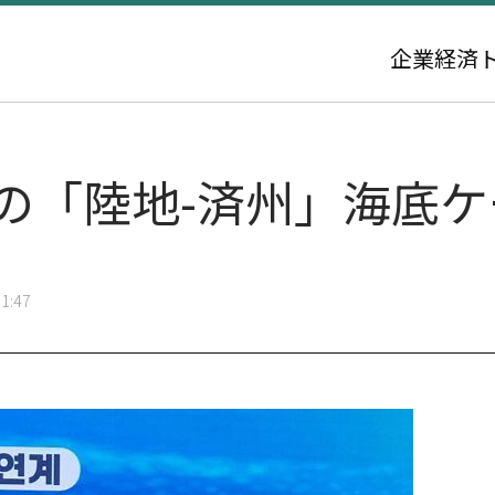
企業
経済
初の「陸地-済州」海底
1:47