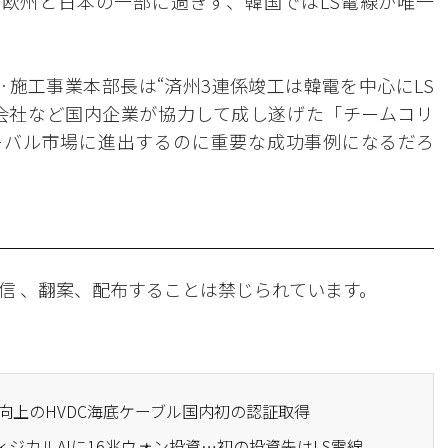
は欧州と日本の一部に過ぎず、韓国ではLS電線が唯一
·施工事業本部長は“済州3連係竣工は韓電を中心にLS
会社など国内企業が協力して成し遂げた「チームコリ
ーバル市場に進出するのに重要な成功事例になるだろ
信 、翻案、配布することは禁じられています。
5%向上のHVDC海底ケーブル国内初の認証取得
ィジカルAIに16兆ウォン投資…初の投資先はLS電線