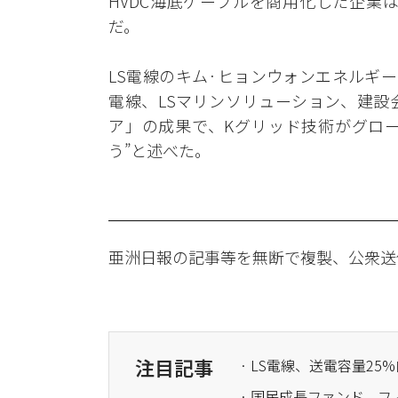
HVDC海底ケーブルを商用化した企業
だ。
LS電線のキム·ヒョンウォンエネルギー
電線、LSマリンソリューション、建設
ア」の成果で、Kグリッド技術がグロ
う”と述べた。
亜洲日報の記事等を無断で複製、公衆送
注目記事
· LS電線、送電容量2
· 国民成長ファンド、フ