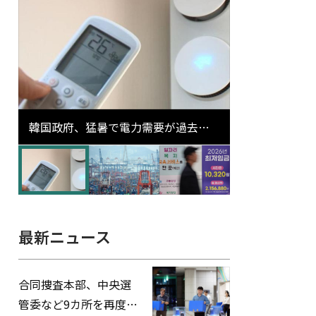
韓国政府、猛暑で電力需要が過去最
高更新の可能性に需給対応体制を点
検
最新ニュース
合同捜査本部、中央選
管委など9カ所を再度家