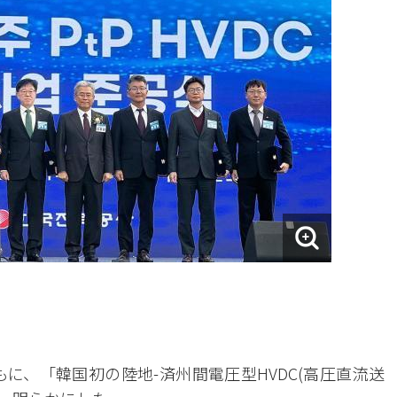
もに、「韓国初の陸地-済州間電圧型HVDC(高圧直流送