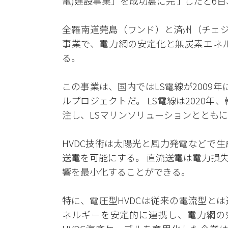
電)建設事業」を成功裏に完了したと6
全羅南道莞島（ワンド）と済州（チェジ
事業で、電力網の安定化と無炭素エネ
る。
この事業は、国内ではLS電線が2009
ルプロジェクトだ。 LS電線は2020年
注し、LSマリンソリューションととも
HVDC技術は太陽光と風力発電などで
送電を可能にする。 直流送電は電力損
響を最小化することができる。
特に、電圧型HVDCは従来の電流型と
ネルギーを安定的に連携し、電力網の