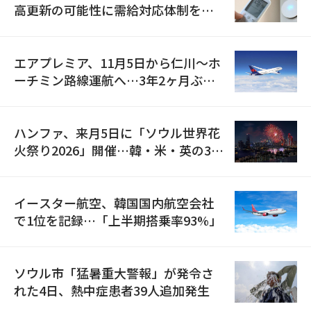
高更新の可能性に需給対応体制を点
検
エアプレミア、11月5日から仁川〜ホ
ーチミン路線運航へ…3年2ヶ月ぶり
の再開
ハンファ、来月5日に「ソウル世界花
火祭り2026」開催…韓・米・英の3カ
国が参加
イースター航空、韓国国内航空会社
で1位を記録…「上半期搭乗率93%」
ソウル市「猛暑重大警報」が発令さ
れた4日、熱中症患者39人追加発生