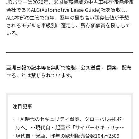
JDパワーは2020年、米国最高権威の中古車残存価値評価
会社であるALG(Automotive Lease Guide)社を買収し、
ALG本部の主管で毎年、翌年の最も高い残存価値が予想
されるモデルを車級別に選定し、残存価値賞を授与して
いる。
亜洲日報の記事等を無断で複製、公衆送信 、翻案、配布
することは禁じられています。
注目記事
「AI時代のセキュリティ脅威、グローバル共同対
応へ」…現代自・起亜が「サイバーセキュリテ
ィ・ワーキンググループ」を発足
現代自・起亜、昨年の欧州販売台数104万2509