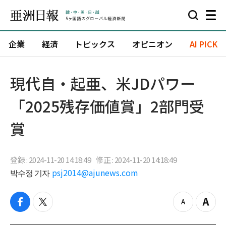
企業
経済
トピックス
オピニオン
AI PICK
現代自・起亜、米JDパワー
「2025残存価値賞」2部門受
賞
登録 : 2024-11-20 14:18:49
修正 : 2024-11-20 14:18:49
박수정 기자
psj2014@ajunews.com
f
t
z
Z
a
w
o
o
c
i
o
o