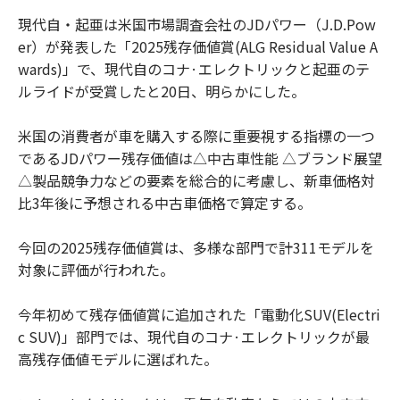
現代自・起亜は米国市場調査会社のJDパワー（J.D.Pow
er）が発表した「2025残存価値賞(ALG Residual Value A
wards)」で、現代自のコナ·エレクトリックと起亜のテ
ルライドが受賞したと20日、明らかにした。
米国の消費者が車を購入する際に重要視する指標の一つ
であるJDパワー残存価値は△中古車性能 △ブランド展望
△製品競争力などの要素を総合的に考慮し、新車価格対
比3年後に予想される中古車価格で算定する。
今回の2025残存価値賞は、多様な部門で計311モデルを
対象に評価が行われた。
今年初めて残存価値賞に追加された「電動化SUV(Electri
c SUV)」部門では、現代自のコナ·エレクトリックが最
高残存価値モデルに選ばれた。