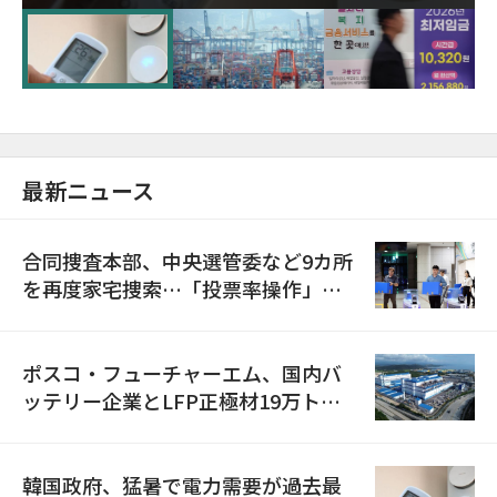
に需給対応体制を点検
最新ニュース
合同捜査本部、中央選管委など9カ所
を再度家宅捜索…「投票率操作」の
資料を確保
ポスコ・フューチャーエム、国内バ
ッテリー企業とLFP正極材19万トン
の供給契約を締結
韓国政府、猛暑で電力需要が過去最