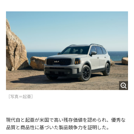
e
t
m
m
b
t
o
i
o
e
u
n
o
r
t
k
［写真＝起亜］
現代自と起亜が米国で高い残存価値を認められ、優秀な
品質と商品性に基づいた製品競争力を証明した。