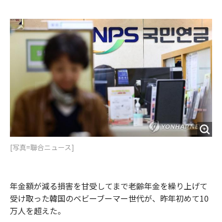
e
t
m
m
b
t
o
i
o
e
u
n
o
r
t
k
[写真=聯合ニュース]
年金額が減る損害を甘受してまで老齢年金を繰り上げて
受け取った韓国のベビーブーマー世代が、昨年初めて10
万人を超えた。