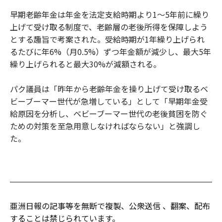
早期老齢年金は年金を法定支給時期より1～5年前に繰り
上げて受け取る制度で、老齢層の老後所得を保障しよう
とする趣旨で考案された。受給時期が1年繰り上げられ
るたびに年6%（月0.5%）ずつ年金額が減少し、最大5年
繰り上げられると最大30%が減額される。
パク議員は「昨年から老齢年金を操り上げて受け取るベ
ビーブーマー世代が急増している」として「早期年金受
給原因を分析し、ベビーブーマー世代の老後貧困を防ぐ
ための対策を至急用意しなければならない」と強調し
た。
亜洲日報の記事等を無断で複製、公衆送信 、翻案、配布
することは禁じられています。