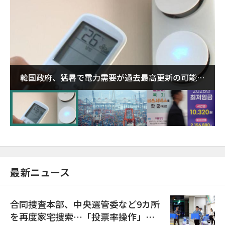
韓国政府、猛暑で電力需要が過去最高更新の可能性
に需給対応体制を点検
最新ニュース
合同捜査本部、中央選管委など9カ所
を再度家宅捜索…「投票率操作」の