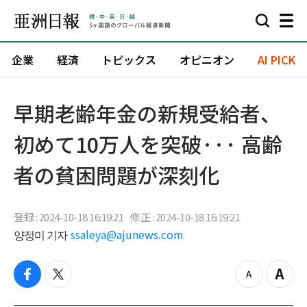
企業
経済
トピックス
オピニオン
AI PICK
早期老齢年金の新規受給者、
初めて10万人を突破··· 高齢
者の貧困問題が深刻化
登録 : 2024-10-18 16:19:21
修正 : 2024-10-18 16:19:21
양정미 기자
ssaleya@ajunews.com
f
t
z
Z
a
w
o
o
c
i
o
o