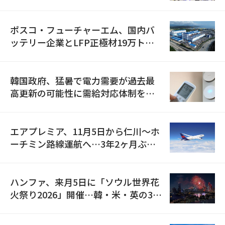
資料を確保
ポスコ・フューチャーエム、国内バ
ッテリー企業とLFP正極材19万トン
の供給契約を締結
韓国政府、猛暑で電力需要が過去最
高更新の可能性に需給対応体制を点
検
エアプレミア、11月5日から仁川〜ホ
ーチミン路線運航へ…3年2ヶ月ぶり
の再開
ハンファ、来月5日に「ソウル世界花
火祭り2026」開催…韓・米・英の3カ
国が参加