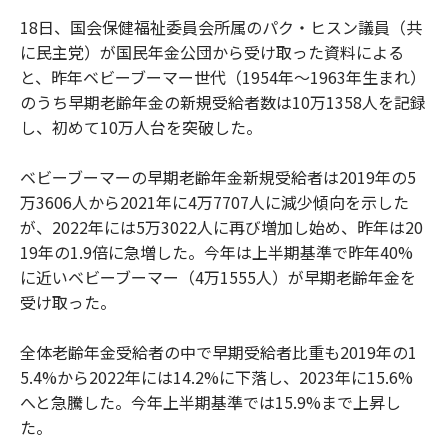
18日、国会保健福祉委員会所属のパク・ヒスン議員（共
に民主党）が国民年金公団から受け取った資料による
と、昨年ベビーブーマー世代（1954年～1963年生まれ）
のうち早期老齢年金の新規受給者数は10万1358人を記録
し、初めて10万人台を突破した。
ベビーブーマーの早期老齢年金新規受給者は2019年の5
万3606人から2021年に4万7707人に減少傾向を示した
が、2022年には5万3022人に再び増加し始め、昨年は20
19年の1.9倍に急増した。今年は上半期基準で昨年40%
に近いベビーブーマー（4万1555人）が早期老齢年金を
受け取った。
全体老齢年金受給者の中で早期受給者比重も2019年の1
5.4%から2022年には14.2%に下落し、2023年に15.6%
へと急騰した。今年上半期基準では15.9%まで上昇し
た。