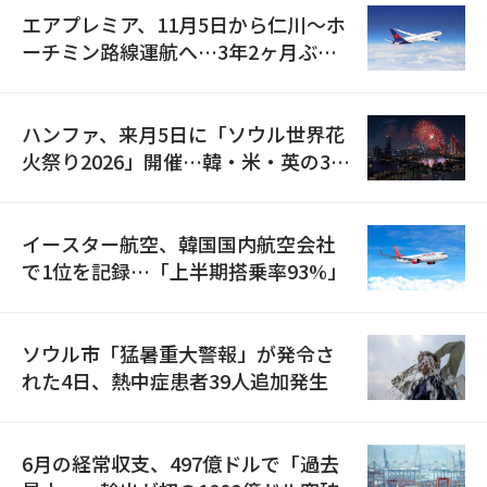
エアプレミア、11月5日から仁川〜ホ
ーチミン路線運航へ…3年2ヶ月ぶり
の再開
ハンファ、来月5日に「ソウル世界花
火祭り2026」開催…韓・米・英の3カ
国が参加
イースター航空、韓国国内航空会社
で1位を記録…「上半期搭乗率93%」
ソウル市「猛暑重大警報」が発令さ
れた4日、熱中症患者39人追加発生
6月の経常収支、497億ドルで「過去