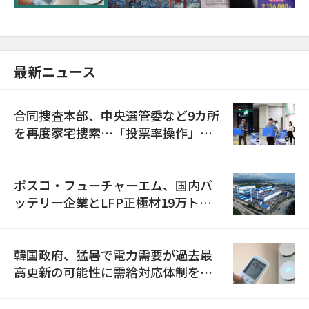
最新ニュース
合同捜査本部、中央選管委など9カ所
を再度家宅捜索…「投票率操作」の
資料を確保
ポスコ・フューチャーエム、国内バ
ッテリー企業とLFP正極材19万トン
の供給契約を締結
韓国政府、猛暑で電力需要が過去最
高更新の可能性に需給対応体制を点
検