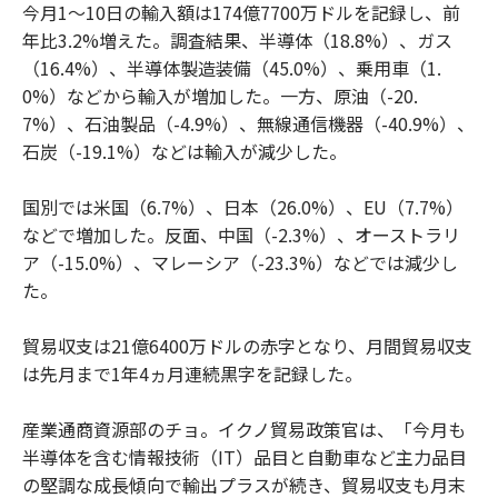
今月1～10日の輸入額は174億7700万ドルを記録し、前
年比3.2%増えた。調査結果、半導体（18.8%）、ガス
（16.4%）、半導体製造装備（45.0%）、乗用車（1.
0%）などから輸入が増加した。一方、原油（-20.
7%）、石油製品（-4.9%）、無線通信機器（-40.9%）、
石炭（-19.1%）などは輸入が減少した。
国別では米国（6.7%）、日本（26.0%）、EU（7.7%）
などで増加した。反面、中国（-2.3%）、オーストラリ
ア（-15.0%）、マレーシア（-23.3%）などでは減少し
た。
貿易収支は21億6400万ドルの赤字となり、月間貿易収支
は先月まで1年4ヵ月連続黒字を記録した。
産業通商資源部のチョ。イクノ貿易政策官は、「今月も
半導体を含む情報技術（IT）品目と自動車など主力品目
の堅調な成長傾向で輸出プラスが続き、貿易収支も月末