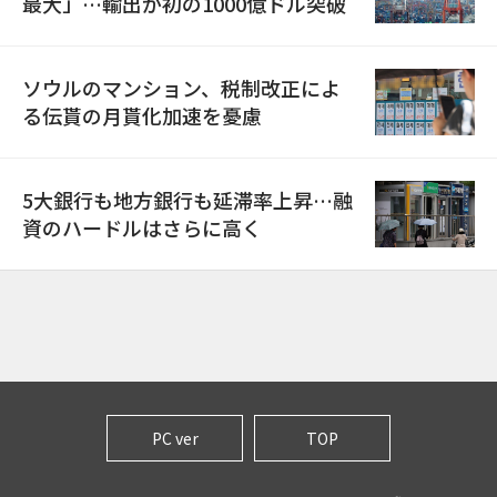
最大」…輸出が初の1000億ドル突破
ソウルのマンション、税制改正によ
る伝貰の月貰化加速を憂慮
5大銀行も地方銀行も延滞率上昇…融
資のハードルはさらに高く
PC ver
TOP