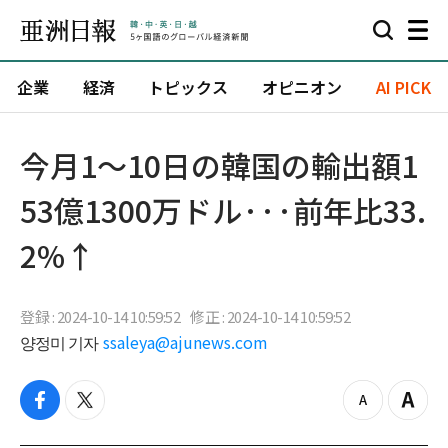
企業
経済
トピックス
オピニオン
AI PICK
今月1～10日の韓国の輸出額1
53億1300万ドル···前年比33.
2%↑
登録 : 2024-10-14 10:59:52
修正 : 2024-10-14 10:59:52
양정미 기자
ssaleya@ajunews.com
f
t
z
Z
a
w
o
o
c
i
o
o