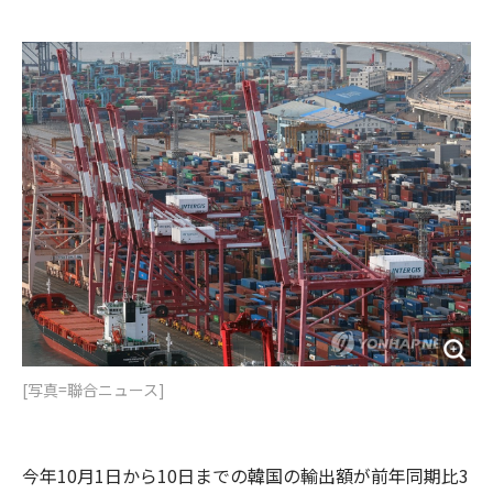
e
t
m
m
b
t
o
i
o
e
u
n
o
r
t
k
[写真=聯合ニュース]
今年10月1日から10日までの韓国の輸出額が前年同期比3