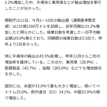
3.2%増加した中、半導体と乗用車などが輸出増加を牽引
したことが分かった。
関税庁は11日、今月1～10日の輸出額（通関基準暫定
値）は153億1300万ドルを記録し、前年同期比33.2%増
加したと明らかにした。操業日数を考慮した一日平均輸
出額は9.0%増えており、同期間の操業日数は5.5日で、昨
年より1日多かった。
特に半導体の輸出は45.5%急増し、昨年11月から二桁の
増加率を維持している。このほか、乗用車（28.9%）、
鉄鋼製品（45.7%）、船舶（265.0%）などでも増加傾向
を示した。
国別には、米国が33.0%で最も大きく増加し、続いてベ
トナム25.0%、欧州連合（EU）24.1%、中国22.9%の順
で増加した。