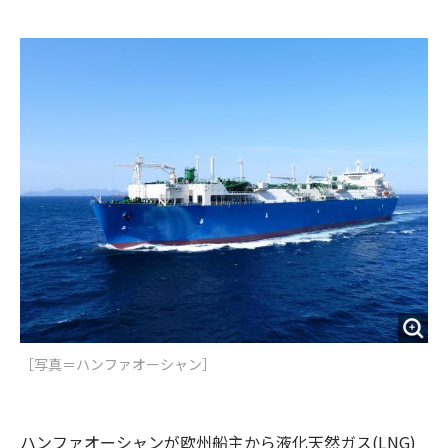
e
t
m
m
b
t
o
i
o
e
u
n
o
r
t
k
［写真＝ハンファオーシャン］
ハンファオーシャンが欧州船主から液化天然ガス(LNG)