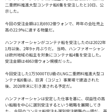
二重燃料推進大型コンテナ船6隻を受注したと10日、公
示した。
今回の受注金額は1兆6932億ウォンで、昨年の会社売上
高の22.9%に達する物量だ。
ハンファオーシャンがコンテナ船を受注したのは2022年
1月以後、2年9ヶ月ぶりだ。 当時、ハンファオーシャン
は欧州地域の船主を対象にコンテナ船4隻を受注した。
受注金額は4863億ウォン規模だった。
今回受注した1万5000TEU級のLNG二重燃料推進大型コ
ンテナ船6隻は、巨済（コジェ）事業場で建造された
後、2028年末に引き渡される予定だ。
ハンファオーシャンは安定した仕事を基に、収益性の高
い船舶を中心に選別受注するという戦略を展開してき
た。 今回のコンテナ船受注も選別受注戦略の一環だ。 英