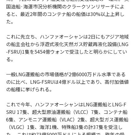
国造船·海運市況分析機関のクラークソンリサーチによ
ると、最近2年間のコンテナ船の船価は30%以上上昇し
た。
これに先立ち、ハンファオーシャンは2日にもアジア地域
の船主会社から浮遊式液化天然ガス貯蔵再液化設備(LNG
-FSRU)1隻を5454億ウォンで受注したと明らかにしてい
る。
一般LNG運搬船の市場価格が2億6000万ドル水準である
のに比べ、LNG-FSRUは4億ドル以上であり、高付加価値
の船種に挙げられる。
これで今年、ハンファオーシャンはLNG運搬船とLNG-F
SRU 17隻、超大型原油運搬船（VLCC）7隻、コンテナ船
6隻、アンモニア運搬船（VLAC）2隻、超大型ガス運搬船
（VLGC）1隻、海洋1機、特殊船3隻の計37隻を受注し
た。 これは約73億5000万ドルに上る規模で、昨年の受