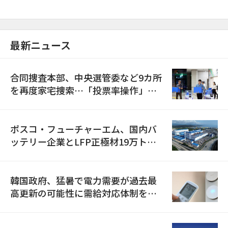
最新ニュース
合同捜査本部、中央選管委など9カ所
を再度家宅捜索…「投票率操作」の
資料を確保
ポスコ・フューチャーエム、国内バ
ッテリー企業とLFP正極材19万トン
の供給契約を締結
韓国政府、猛暑で電力需要が過去最
高更新の可能性に需給対応体制を点
検