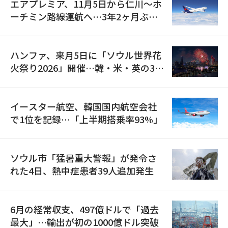
エアプレミア、11月5日から仁川〜ホ
ーチミン路線運航へ…3年2ヶ月ぶり
の再開
ハンファ、来月5日に「ソウル世界花
火祭り2026」開催…韓・米・英の3カ
国が参加
イースター航空、韓国国内航空会社
で1位を記録…「上半期搭乗率93%」
ソウル市「猛暑重大警報」が発令さ
れた4日、熱中症患者39人追加発生
6月の経常収支、497億ドルで「過去
最大」…輸出が初の1000億ドル突破