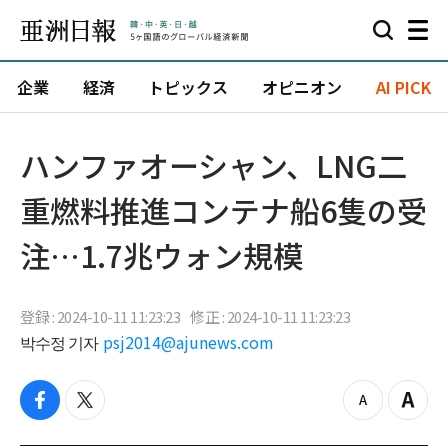
企業
経済
トピックス
オピニオン
AI PICK
ハンファオーシャン、LNG二
重燃料推進コンテナ船6隻の受
注…1.7兆ウォン規模
登録 : 2024-10-11 11:23:23
修正 : 2024-10-11 11:23:23
박수정 기자
psj2014@ajunews.com
f
t
z
Z
a
w
o
o
c
i
o
o