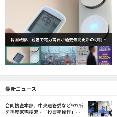
韓国政府、猛暑で電力需要が過去最高更新の可能性
に需給対応体制を点検
最新ニュース
合同捜査本部、中央選管委など9カ所
を再度家宅捜索…「投票率操作」の