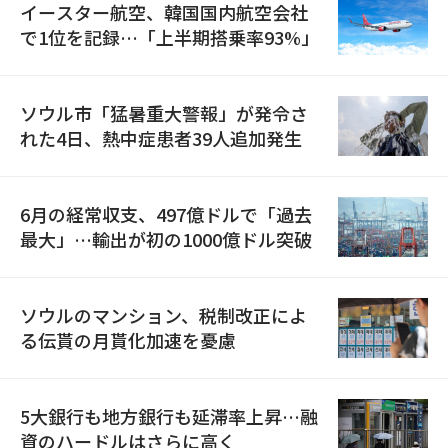
イースター航空、韓国国内航空会社
で1位を記録…「上半期搭乗率93%」
ソウル市「猛暑重大警報」が発令さ
れた4日、熱中症患者39人追加発生
6月の経常収支、497億ドルで「過去
最大」…輸出が初の1000億ドル突破
ソウルのマンション、税制改正によ
る伝貰の月貰化加速を憂慮
5大銀行も地方銀行も延滞率上昇…融
資のハードルはさらに高く