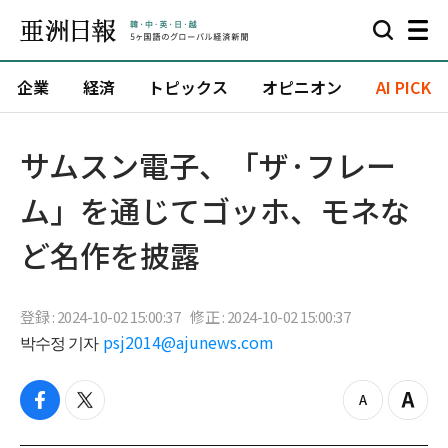
企業
経済
トピックス
オピニオン
AI PICK
サムスン電子、「ザ·フレー
ム」を通じてゴッホ、モネな
ど名作を披露
登録 : 2024-10-02 15:00:37
修正 : 2024-10-02 15:00:37
박수정 기자
psj2014@ajunews.com
f
t
z
Z
a
w
o
o
c
i
o
o