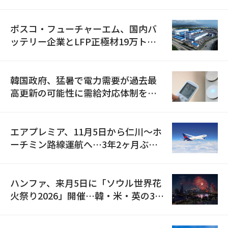
資料を確保
ポスコ・フューチャーエム、国内バ
ッテリー企業とLFP正極材19万トン
の供給契約を締結
韓国政府、猛暑で電力需要が過去最
高更新の可能性に需給対応体制を点
検
エアプレミア、11月5日から仁川〜ホ
ーチミン路線運航へ…3年2ヶ月ぶり
の再開
ハンファ、来月5日に「ソウル世界花
火祭り2026」開催…韓・米・英の3カ
国が参加