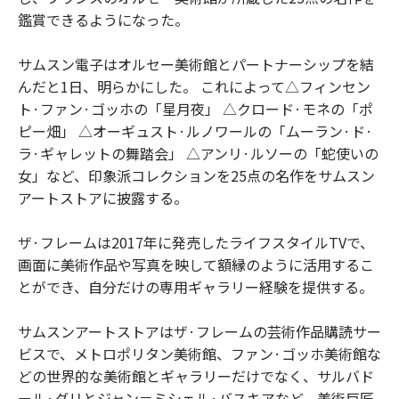
鑑賞できるようになった。
サムスン電子はオルセー美術館とパートナーシップを結
んだと1日、明らかにした。 これによって△フィンセン
ト·ファン·ゴッホの「星月夜」 △クロード·モネの「ポ
ピー畑」 △オーギュスト·ルノワールの「ムーラン·ド·
ラ·ギャレットの舞踏会」 △アンリ·ルソーの「蛇使いの
女」など、印象派コレクションを25点の名作をサムスン
アートストアに披露する。
ザ·フレームは2017年に発売したライフスタイルTVで、
画面に美術作品や写真を映して額縁のように活用するこ
とができ、自分だけの専用ギャラリー経験を提供する。
サムスンアートストアはザ·フレームの芸術作品購読サー
ビスで、メトロポリタン美術館、ファン·ゴッホ美術館な
どの世界的な美術館とギャラリーだけでなく、サルバド
ール·ダリとジャン＝ミシェル·バスキアなど、美術巨匠