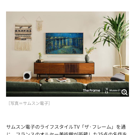
e
t
m
m
b
t
o
i
o
e
u
n
o
r
t
k
［写真＝サムスン電子］
サムスン電子のライフスタイルTV「ザ·フレーム」を通
じ、フランスのオルセー美術館が所蔵した25点の名作を