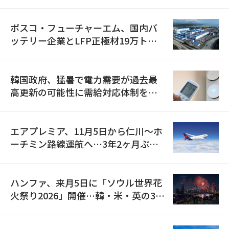
資料を確保
ポスコ・フューチャーエム、国内バ
ッテリー企業とLFP正極材19万トン
の供給契約を締結
韓国政府、猛暑で電力需要が過去最
高更新の可能性に需給対応体制を点
検
エアプレミア、11月5日から仁川〜ホ
ーチミン路線運航へ…3年2ヶ月ぶり
の再開
ハンファ、来月5日に「ソウル世界花
火祭り2026」開催…韓・米・英の3カ
国が参加