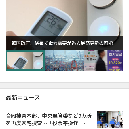
韓国政府、猛暑で電力需要が過去最高更新の可能性
に需給対応体制を点検
最新ニュース
合同捜査本部、中央選管委など9カ所
を再度家宅捜索…「投票率操作」の