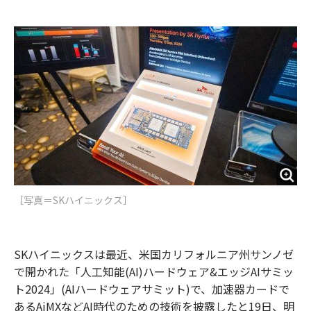
e
t
m
m
b
t
o
i
o
e
u
n
o
r
t
k
［写真＝SKハイニックス］
SKハイニックスは最近、米国カリフォルニア州サンノゼ
で開かれた「人工知能(AI)ハードウェア&エッジAIサミッ
ト2024」(AIハードウェアサミット)で、加速器カードで
あるAiMXなどAI時代のための技術を披露したと19日、明