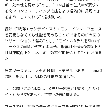
ギー効率性を見せる”とし、“LLM基盤の生成AIが要求す
る高いコンピューティング性能をより経済的に具現でき
るようにしてくれる”と説明した。
続けて“既存エッジデバイスのメモリーインターフェース
を変更しなくても性能を高めることができるのが今回の
ソリューションの強み”とし、“モバイルDラムをSKハイ
ニックスのAiMに代替する場合、既存対比最大3倍以上の
LLM速度向上とエネルギー効率が期待される”と付け加え
た。
展示ブースでは、メタの最新LLMモデルである「Llama 3
70B」を活用し、AiMXの性能を試演した。
今回公開されたAiMXは、メモリー容量が16GB（ギガバ
イト）から32GBへと、従来比2倍に増えた。
ブースでは、複数のデータグループを同時に処理する技