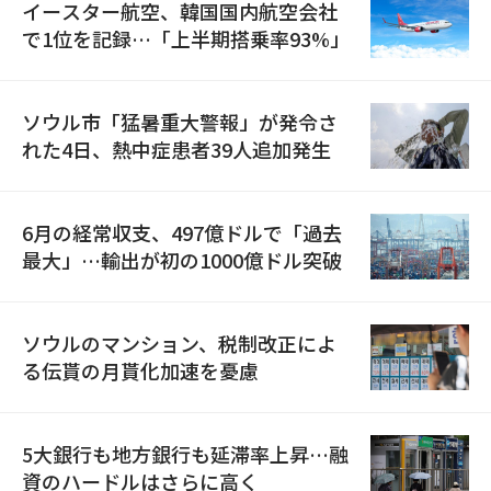
イースター航空、韓国国内航空会社
で1位を記録…「上半期搭乗率93%」
ソウル市「猛暑重大警報」が発令さ
れた4日、熱中症患者39人追加発生
6月の経常収支、497億ドルで「過去
最大」…輸出が初の1000億ドル突破
ソウルのマンション、税制改正によ
る伝貰の月貰化加速を憂慮
5大銀行も地方銀行も延滞率上昇…融
資のハードルはさらに高く