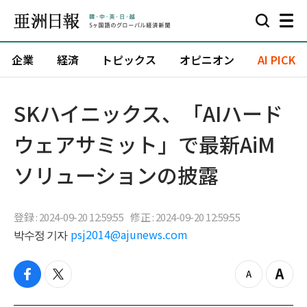
企業
経済
トピックス
オピニオン
AI PICK
SKハイニックス、「AIハード
ウェアサミット」で最新AiM
ソリューションの披露
登録 : 2024-09-20 12:59:55
修正 : 2024-09-20 12:59:55
박수정 기자
psj2014@ajunews.com
f
t
z
Z
a
w
o
o
c
i
o
o