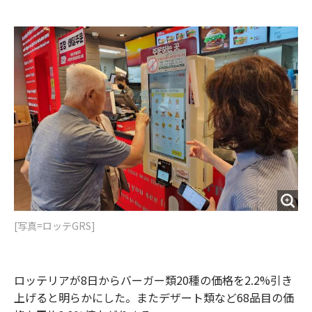
e
t
m
m
b
t
o
i
o
e
u
n
o
r
t
k
[写真=ロッテGRS]
ロッテリアが8日からバーガー類20種の価格を2.2%引き
上げると明らかにした。またデザート類など68品目の価