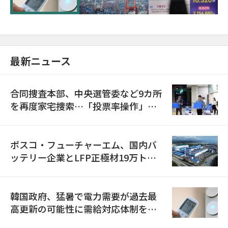
最新ニュース
合同捜査本部、中央選管委など9カ所
を再度家宅捜索…「投票率操作」の
資料を確保
ポスコ・フューチャーエム、国内バ
ッテリー企業とLFP正極材19万トン
の供給契約を締結
韓国政府、猛暑で電力需要が過去最
高更新の可能性に需給対応体制を点
検