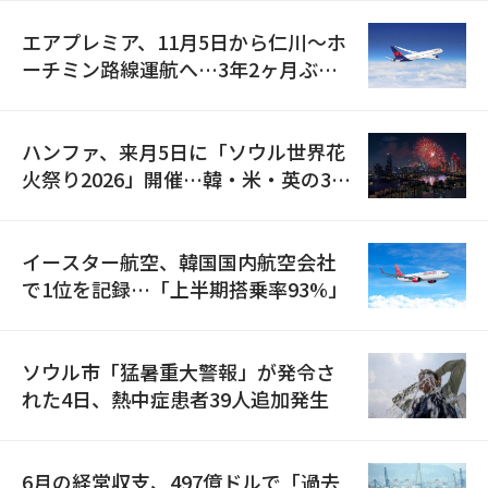
エアプレミア、11月5日から仁川〜ホ
ーチミン路線運航へ…3年2ヶ月ぶり
の再開
ハンファ、来月5日に「ソウル世界花
火祭り2026」開催…韓・米・英の3カ
国が参加
イースター航空、韓国国内航空会社
で1位を記録…「上半期搭乗率93%」
ソウル市「猛暑重大警報」が発令さ
れた4日、熱中症患者39人追加発生
6月の経常収支、497億ドルで「過去