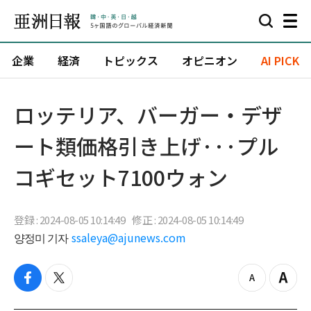
企業
経済
トピックス
オピニオン
AI PICK
ロッテリア、バーガー・デザ
ート類価格引き上げ···プル
コギセット7100ウォン
登録 : 2024-08-05 10:14:49
修正 : 2024-08-05 10:14:49
양정미 기자
ssaleya@ajunews.com
f
t
z
Z
a
w
o
o
c
i
o
o