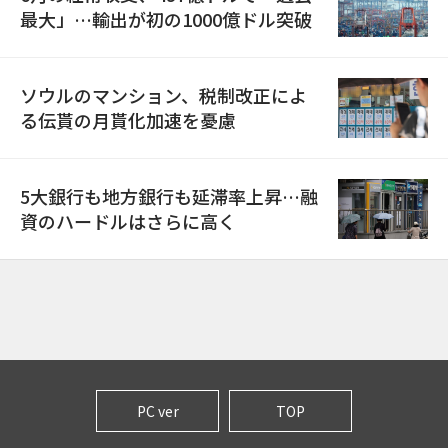
最大」…輸出が初の1000億ドル突破
ソウルのマンション、税制改正によ
る伝貰の月貰化加速を憂慮
5大銀行も地方銀行も延滞率上昇…融
資のハードルはさらに高く
PC ver
TOP