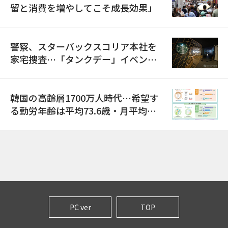
留と消費を増やしてこそ成長効果」
警察、スターバックスコリア本社を
家宅捜査…「タンクデー」イベント
巡り侮辱容疑
韓国の高齢層1700万人時代…希望す
る勤労年齢は平均73.6歳・月平均賃
金は300万ウォン以上
PC ver
TOP