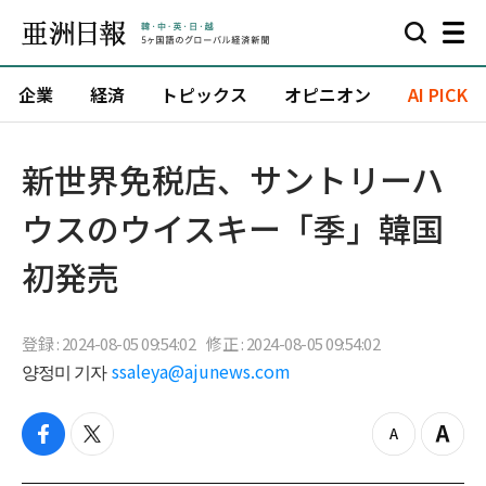
企業
経済
トピックス
オピニオン
AI PICK
新世界免税店、サントリーハ
ウスのウイスキー「季」韓国
初発売
登録 : 2024-08-05 09:54:02
修正 : 2024-08-05 09:54:02
양정미 기자
ssaleya@ajunews.com
f
t
z
Z
a
w
o
o
c
i
o
o