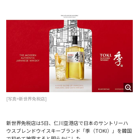
e
t
m
m
b
t
o
i
o
e
u
n
o
r
t
k
[写真=新世界免税店]
新世界免税店は5日、仁川空港店で日本のサントリーハ
ウスブレンドウイスキーブランド「季（TOKI）」を韓国
で初めて披露すると明らかにした。