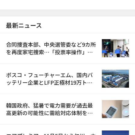
最新ニュース
合同捜査本部、中央選管委など9カ所
を再度家宅捜索…「投票率操作」の
資料を確保
ポスコ・フューチャーエム、国内バ
ッテリー企業とLFP正極材19万トン
の供給契約を締結
韓国政府、猛暑で電力需要が過去最
高更新の可能性に需給対応体制を点
検