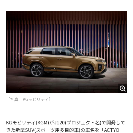
e
t
m
m
b
t
o
i
o
e
u
n
o
r
t
k
［写真＝KGモビリティ］
KGモビリティ(KGM)がJ120(プロジェクト名)で開発して
きた新型SUV(スポーツ用多目的車)の車名を「ACTYO