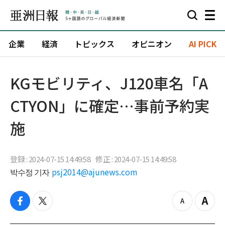
企業
経済
トピックス
オピニオン
AI PICK
KGモビリティ、J120車名「A
CTYON」に確定…事前予約実
施
登録 : 2024-07-15 14:49:58
修正 : 2024-07-15 14:49:58
박수정 기자
psj2014@ajunews.com
f
t
z
Z
a
w
o
o
c
i
o
o