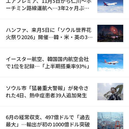
エアプレミア、11月5日から仁川〜ホ
ーチミン路線運航へ…3年2ヶ月ぶり
の再開
ハンファ、来月5日に「ソウル世界花
火祭り2026」開催…韓・米・英の3カ
国が参加
イースター航空、韓国国内航空会社
で1位を記録…「上半期搭乗率93%」
ソウル市「猛暑重大警報」が発令さ
れた4日、熱中症患者39人追加発生
6月の経常収支、497億ドルで「過去
最大」…輸出が初の1000億ドル突破