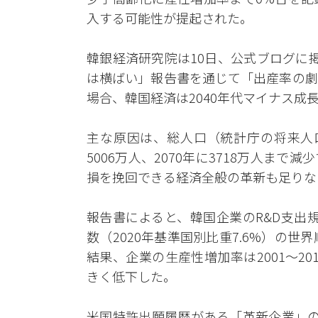
入する可能性が提起された。
韓銀経済研究院は10日、公式ブログに
は横ばい」報告書を通じて「出産率の劇
場合、韓国経済は2040年代マイナス成
主な原因は、総人口（統計庁の将来人口推
5006万人、2070年に3718万人ま
損を挽回できる経済全般の革新も足りな
報告書によると、韓国企業のR&D支出規模
数（2020年基準国別比重7.6%）の
結果、企業の生産性増加率は2001～2010
きく低下した。
米国特許出願履歴がある「革新企業」の生