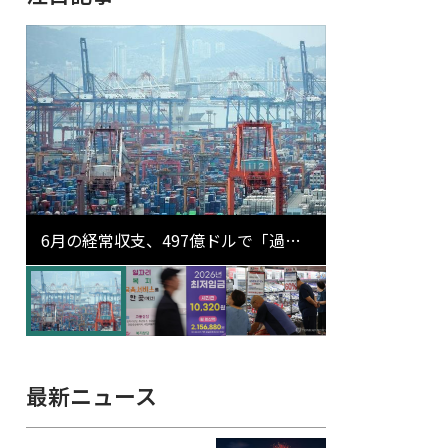
6月の経常収支、497億ドルで「過去
最大」…輸出が初の1000億ドル突破
最新ニュース