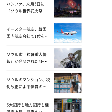
ハンファ、来月5日に
「ソウル世界花火祭り
2026」開催…韓・米・
英の3カ国が参加
イースター航空、韓国
国内航空会社で1位を記
録…「上半期搭乗率
93%」
ソウル市「猛暑重大警
報」が発令された4日、
熱中症患者39人追加発
生
ソウルのマンション、税
制改正による伝貰の月
貰化加速を憂慮
5大銀行も地方銀行も延
滞率上昇…融資のハー