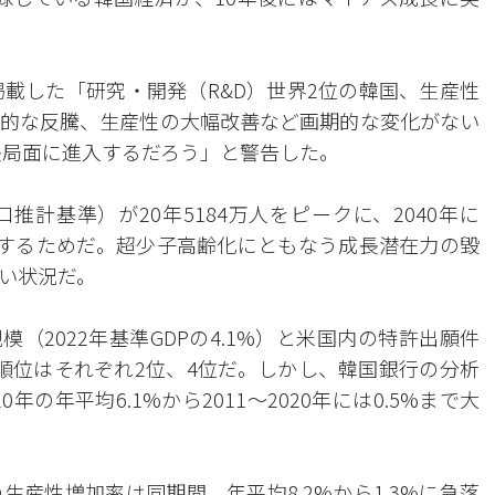
掲載した「研究・開発（R&D）世界2位の韓国、生産性
的な反騰、生産性の大幅改善など画期的な変化がない
長局面に進入するだろう」と警告した。
計基準）が20年5184万人をピークに、2040年に
で減少するためだ。超少子高齢化にともなう成長潜在力の毀
い状況だ。
（2022年基準GDPの4.1%）と米国内の特許出願件
世界順位はそれぞれ2位、4位だ。しかし、韓国銀行の分析
年の年平均6.1%から2011～2020年には0.5%まで大
産性増加率は同期間、年平均8.2%から1.3%に急落