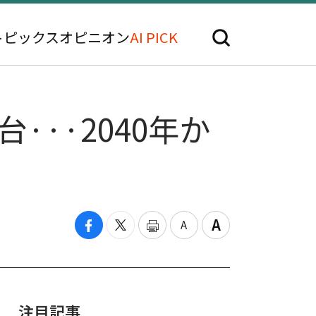
トピックス
オピニオン
AI PICK
··2040年か
注目記事