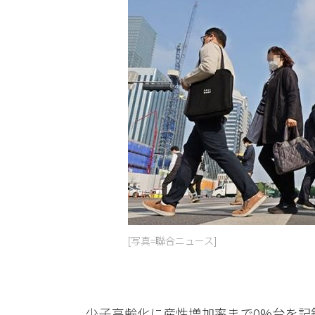
[写真=聯合ニュース]
少子高齢化に産性増加率まで0%台を記