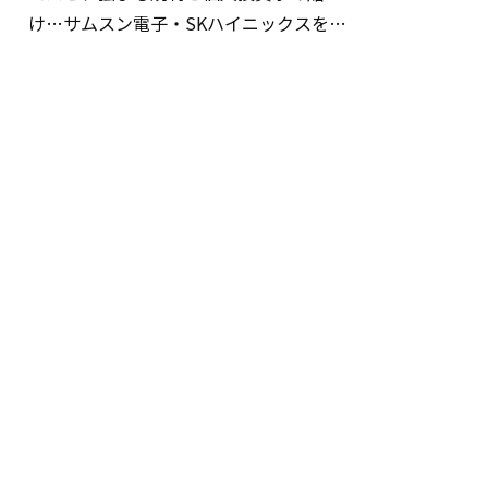
け…サムスン電子・SKハイニックスを巡
る明暗