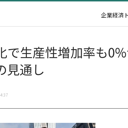
企業
経済
で生産性増加率も0%台·
の見通し
4:37