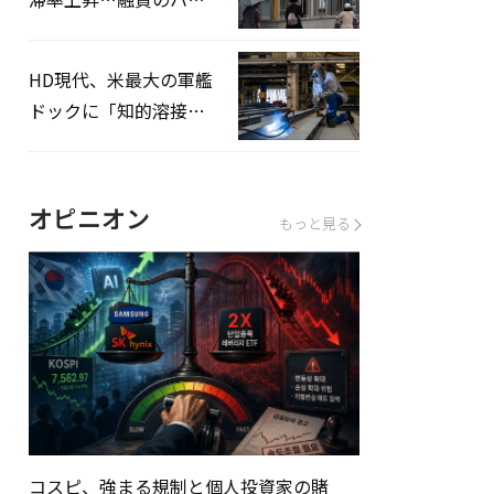
ドルはさらに高く
HD現代、米最大の軍艦
ドックに「知的溶接」
システムを導入へ
オピニオン
もっと見る
コスピ、強まる規制と個人投資家の賭