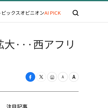
トピックス
オピニオン
AI PICK
大···西アフリ
注目記事