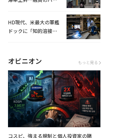
ドルはさらに高く
HD現代、米最大の軍艦
ドックに「知的溶接」
システムを導入へ
オピニオン
もっと見る
コスピ、強まる規制と個人投資家の賭