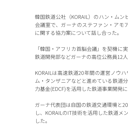
韓国鉄道公社（KORAIL）のハン・ム
会議室で、ガーナのステファン・アモア（S
に関する協力案について話し合った。
「韓国・アフリカ首脳会議」を契機に実
鉄道開発部などガーナの高位公務員12
KORAILは高速鉄道20年間の運営ノ
ム・タンザニアなどと進めている鉄道分
力基金(EDCF)を活用した鉄道事業開発
ガーナ代表団は自国の鉄道交通環境と2
し、KORAILのIT技術を活用した鉄
した。