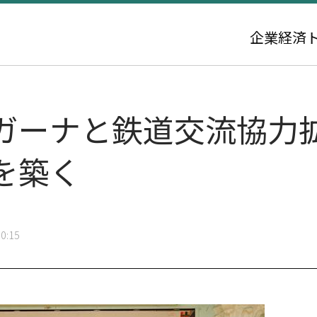
企業
経済
ガーナと鉄道交流協力拡
を築く
0:15