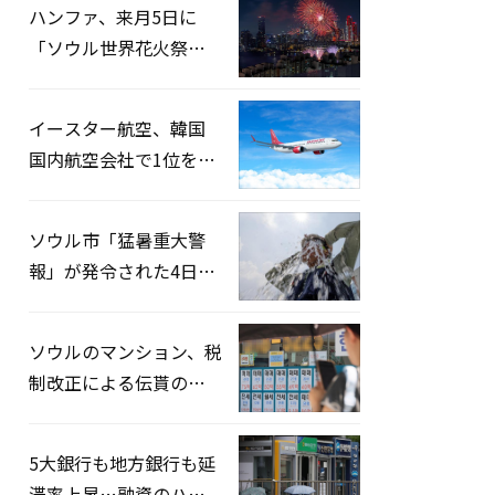
ハンファ、来月5日に
「ソウル世界花火祭り
2026」開催…韓・米・
英の3カ国が参加
イースター航空、韓国
国内航空会社で1位を記
録…「上半期搭乗率
93%」
ソウル市「猛暑重大警
報」が発令された4日、
熱中症患者39人追加発
生
ソウルのマンション、税
制改正による伝貰の月
貰化加速を憂慮
5大銀行も地方銀行も延
滞率上昇…融資のハー