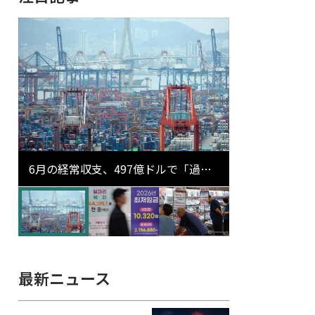
6月の経常収支、497億ドルで「過去
最大」…輸出が初の1000億ドル突破
最新ニュース