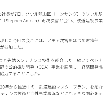
ンヒ社長が7日、ソウル龍山区（ヨンサング）のソウル駅
tephen Amoah）財務次官と会い、鉄道建設事業
現した今回の会合には、アモア次官をはじめ財務部、
人が参加した。
ウハウと先端メンテナンス技術を紹介した。続いてベトナ
野の公的援助開発（ODA）事業を説明し、経済開発協
に協力することにした。
020年から推進中の「鉄道建設マスタープラン」を紹介
道メンテナンス技術と海外事業現況などにも大きな関心を示