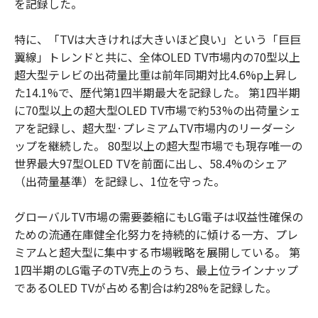
を記録した。
特に、「TVは大きければ大きいほど良い」という「巨巨
翼線」トレンドと共に、全体OLED TV市場内の70型以上
超大型テレビの出荷量比重は前年同期対比4.6%p上昇し
た14.1%で、歴代第1四半期最大を記録した。 第1四半期
に70型以上の超大型OLED TV市場で約53%の出荷量シェ
アを記録し、超大型·プレミアムTV市場内のリーダーシ
ップを継続した。 80型以上の超大型市場でも現存唯一の
世界最大97型OLED TVを前面に出し、58.4%のシェア
（出荷量基準）を記録し、1位を守った。
グローバルTV市場の需要萎縮にもLG電子は収益性確保の
ための流通在庫健全化努力を持続的に傾ける一方、プレ
ミアムと超大型に集中する市場戦略を展開している。 第
1四半期のLG電子のTV売上のうち、最上位ラインナップ
であるOLED TVが占める割合は約28%を記録した。