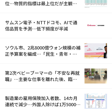
位…物質的指標は最上位だが主観的
満足度は最下位
サムスン電子・NTTドコモ、AIで通
信品質を予測…低下頻度が半減
ソウル市、2兆8000億ウォン規模の補
正予算案を編成…「民生・青年・安
全」に8100億ウォンを集中投資
第2次ベビーブーマーの「不安な再就
職」…主要な仕事を離れた後、臨時
職が2倍近くに急増
製造業の雇用保険加入者数、14カ月
連続で減少…外国人除けば1万5000人
減