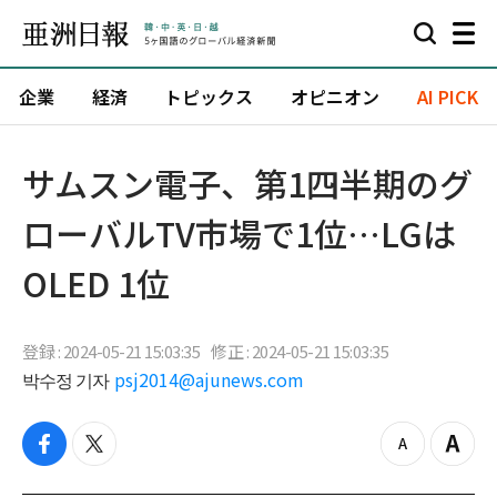
企業
経済
トピックス
オピニオン
AI PICK
サムスン電子、第1四半期のグ
ローバルTV市場で1位…LGは
OLED 1位
登録 : 2024-05-21 15:03:35
修正 : 2024-05-21 15:03:35
박수정 기자
psj2014@ajunews.com
f
t
z
Z
a
w
o
o
c
i
o
o