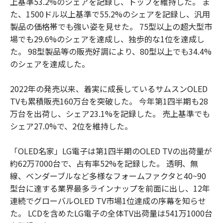
上基準53.2%のシェアを記録し、トップを維持した。 ま
た、1500ドル以上基準で55.2%のシェアを記録し、汎用
製品の価格帯でも強い姿を見せた。 75型以上の超大型市
場でも29.6%のシェアを達成し、独歩的な1位を達成し
た。 98型製品等の販売好調により、80型以上でも34.4%
のシェアを達成した。
2022年の発売以来、着実に成長しているサムスンOLED
TVも累積販売160万台を突破した。 今年第1四半期も28
万台を出荷し、シェア23.1%を記録した。 売上基準でも
シェア27.0%で、2位を維持した。
「OLED名家」LG電子は第1四半期のOLED TVの出荷量が
約62万7000台で、占有率52%を記録した。 透明、無
線、ベンダーブルなど多様なフォームファクタと40~90
型台に達する業界最多ラインナップを前面に出し、12年
連続でグローバルOLED TV市場1位達成の序幕を知らせ
た。 LCDを含めたLG電子の全体TV出荷量は541万1000台