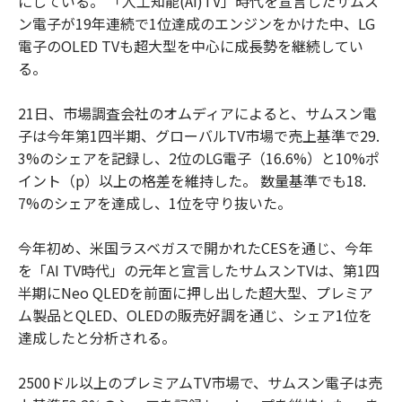
にしている。 「人工知能(AI)TV」時代を宣言したサムス
ン電子が19年連続で1位達成のエンジンをかけた中、LG
電子のOLED TVも超大型を中心に成長勢を継続してい
る。
21日、市場調査会社のオムディアによると、サムスン電
子は今年第1四半期、グローバルTV市場で売上基準で29.
3%のシェアを記録し、2位のLG電子（16.6%）と10%ポ
イント（p）以上の格差を維持した。 数量基準でも18.
7%のシェアを達成し、1位を守り抜いた。
今年初め、米国ラスベガスで開かれたCESを通じ、今年
を「AI TV時代」の元年と宣言したサムスンTVは、第1四
半期にNeo QLEDを前面に押し出した超大型、プレミア
ム製品とQLED、OLEDの販売好調を通じ、シェア1位を
達成したと分析される。
2500ドル以上のプレミアムTV市場で、サムスン電子は売