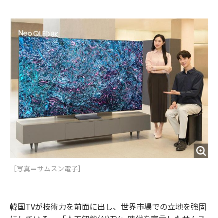
e
t
m
m
b
t
o
i
o
e
u
n
o
r
t
k
［写真＝サムスン電子］
韓国TVが技術力を前面に出し、世界市場での立地を強固