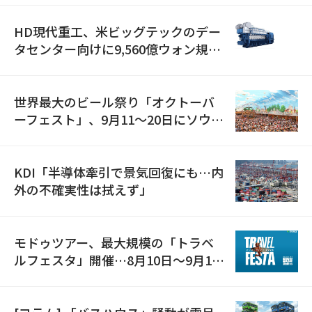
HD現代重工、米ビッグテックのデー
タセンター向けに9,560億ウォン規模
の発電設備を受注…「過去最大」
世界最大のビール祭り「オクトーバ
ーフェスト」、9月11〜20日にソウル
で開催
KDI「半導体牽引で景気回復にも…内
外の不確実性は拭えず」
モドゥツアー、最大規模の「トラベ
ルフェスタ」開催…8月10日～9月11
日