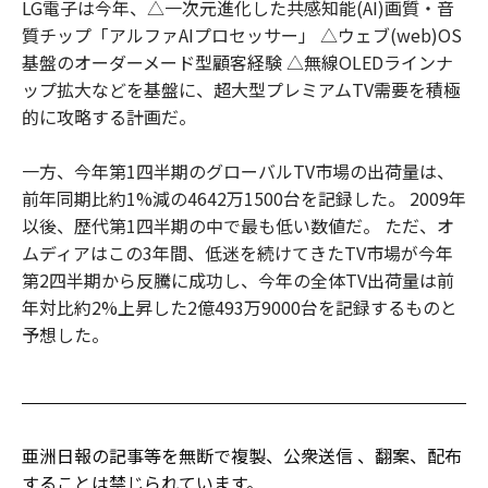
LG電子は今年、△一次元進化した共感知能(AI)画質・音
質チップ「アルファAIプロセッサー」 △ウェブ(web)OS
基盤のオーダーメード型顧客経験 △無線OLEDラインナ
ップ拡大などを基盤に、超大型プレミアムTV需要を積極
的に攻略する計画だ。
一方、今年第1四半期のグローバルTV市場の出荷量は、
前年同期比約1%減の4642万1500台を記録した。 2009年
以後、歴代第1四半期の中で最も低い数値だ。 ただ、オ
ムディアはこの3年間、低迷を続けてきたTV市場が今年
第2四半期から反騰に成功し、今年の全体TV出荷量は前
年対比約2%上昇した2億493万9000台を記録するものと
予想した。
亜洲日報の記事等を無断で複製、公衆送信 、翻案、配布
することは禁じられています。