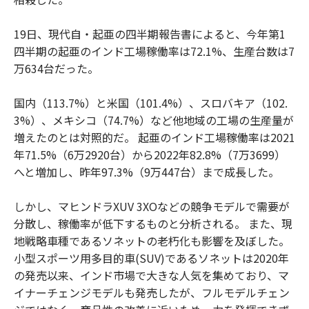
19日、現代自・起亜の四半期報告書によると、今年第1
四半期の起亜のインド工場稼働率は72.1%、生産台数は7
万634台だった。
国内（113.7%）と米国（101.4%）、スロバキア（102.
3%）、メキシコ（74.7%）など他地域の工場の生産量が
増えたのとは対照的だ。 起亜のインド工場稼働率は2021
年71.5%（6万2920台）から2022年82.8%（7万3699）
へと増加し、昨年97.3%（9万447台）まで成長した。
しかし、マヒンドラXUV 3XOなどの競争モデルで需要が
分散し、稼働率が低下するものと分析される。 また、現
地戦略車種であるソネットの老朽化も影響を及ぼした。
小型スポーツ用多目的車(SUV)であるソネットは2020年
の発売以来、インド市場で大きな人気を集めており、マ
イナーチェンジモデルも発売したが、フルモデルチェン