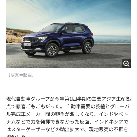
o
e
u
n
o
r
t
k
［写真＝起亜］
現代自動車グループが今年第1四半期の主要アジア生産拠
点で悲喜ごもごもだった。 自動車需要の萎縮とグローバ
ル完成車メーカー間の競争が激しくなり、インドやベト
ナムなどで力を発揮できなかった反面、インドネシアで
はスターゲーザーなどの輸出拡大で、現地販売の不振を
相殺した。