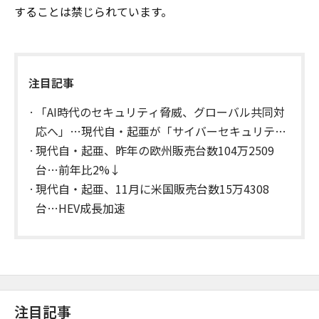
することは禁じられています。
注目記事
「AI時代のセキュリティ脅威、グローバル共同対
応へ」…現代自・起亜が「サイバーセキュリテ
ィ・ワーキンググループ」を発足
現代自・起亜、昨年の欧州販売台数104万2509
台…前年比2%↓
現代自・起亜、11月に米国販売台数15万4308
台…HEV成長加速
注目記事