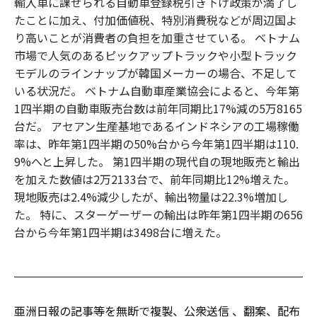
輸入車に課せられる自動車登録税引き下げ政策が満了し
たことに加え、付加価値税、特別消費税などが周辺国よ
り高いことが消費者の負担を加重させている。 ベトナム
市場で人気のあるピックアップトラックや小型トラック
モデルのラインナップが韓国メーカーの場合、不足して
いる状況だ。 ベトナム自動車産業協会によると、今年第
1四半期の自動車販売台数は前年同期比17%減の5万8165
台だ。 アセアン生産基地であるインドネシアの工場稼働
率は、昨年第1四半期の50%台から今年第1四半期は110.
9%へと上昇した。 第1四半期の現代自の現地販売と輸出
を加えた数値は2万2133台で、前年同期比12%増えた。
現地販売は2.4%減少したが、輸出物量は22.3%増加し
た。 特に、スターゲーザーの輸出は昨年第1四半期の656
台から今年第1四半期は3498台に増えた。
亜洲日報の記事等を無断で複製、公衆送信 、翻案、配布