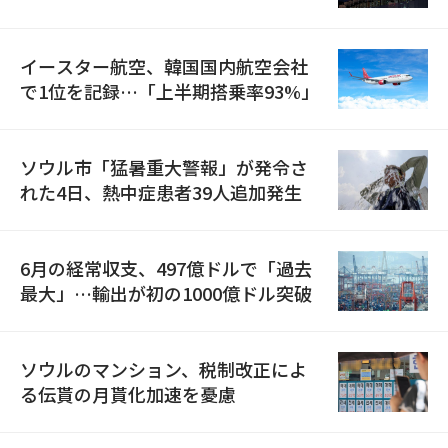
国が参加
イースター航空、韓国国内航空会社
で1位を記録…「上半期搭乗率93%」
ソウル市「猛暑重大警報」が発令さ
れた4日、熱中症患者39人追加発生
6月の経常収支、497億ドルで「過去
最大」…輸出が初の1000億ドル突破
ソウルのマンション、税制改正によ
る伝貰の月貰化加速を憂慮