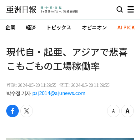
企業
経済
トピックス
オピニオン
AI PICK
現代自・起亜、アジアで悲喜
こもごもの工場稼働率
登録 : 2024-05-20 11:29:55
修正 : 2024-05-20 11:29:55
박수정 기자
psj2014@ajunews.com
f
t
z
Z
a
w
o
o
c
i
o
o
e
t
m
m
b
t
o
i