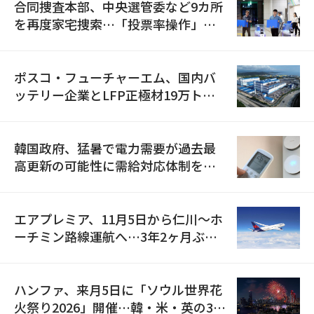
合同捜査本部、中央選管委など9カ所
を再度家宅捜索…「投票率操作」の
資料を確保
ポスコ・フューチャーエム、国内バ
ッテリー企業とLFP正極材19万トン
の供給契約を締結
韓国政府、猛暑で電力需要が過去最
高更新の可能性に需給対応体制を点
検
エアプレミア、11月5日から仁川〜ホ
ーチミン路線運航へ…3年2ヶ月ぶり
の再開
ハンファ、来月5日に「ソウル世界花
火祭り2026」開催…韓・米・英の3カ