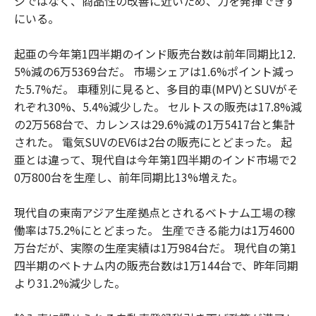
ジではなく、商品性の改善に近いため、力を発揮できず
にいる。
起亜の今年第1四半期のインド販売台数は前年同期比12.
5%減の6万5369台だ。 市場シェアは1.6%ポイント減っ
た5.7%だ。 車種別に見ると、多目的車(MPV)とSUVがそ
れぞれ30%、5.4%減少した。 セルトスの販売は17.8%減
の2万568台で、カレンスは29.6%減の1万5417台と集計
された。 電気SUVのEV6は2台の販売にとどまった。 起
亜とは違って、現代自は今年第1四半期のインド市場で2
0万800台を生産し、前年同期比13%増えた。
現代自の東南アジア生産拠点とされるベトナム工場の稼
働率は75.2%にとどまった。 生産できる能力は1万4600
万台だが、実際の生産実績は1万984台だ。 現代自の第1
四半期のベトナム内の販売台数は1万144台で、昨年同期
より31.2%減少した。