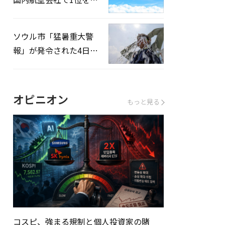
録…「上半期搭乗率
93%」
ソウル市「猛暑重大警
報」が発令された4日、
熱中症患者39人追加発
生
オピニオン
もっと見る
コスピ、強まる規制と個人投資家の賭