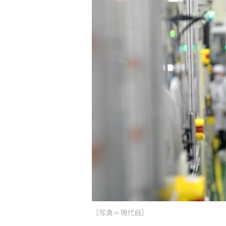
［写真＝現代自］