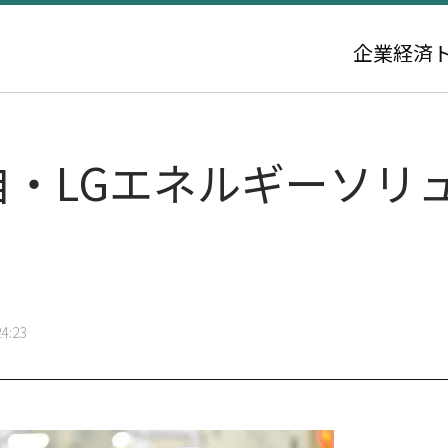
企業
経済
自・LGエネルギーソリ
4:23