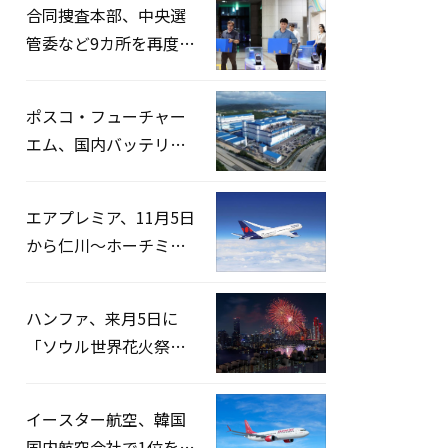
合同捜査本部、中央選
管委など9カ所を再度家
宅捜索…「投票率操
作」の資料を確保
ポスコ・フューチャー
エム、国内バッテリー
企業とLFP正極材19万ト
ンの供給契約を締結
エアプレミア、11月5日
から仁川〜ホーチミン
路線運航へ…3年2ヶ月
ぶりの再開
ハンファ、来月5日に
「ソウル世界花火祭り
2026」開催…韓・米・
英の3カ国が参加
イースター航空、韓国
国内航空会社で1位を記