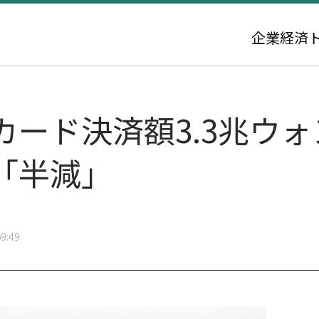
企業
経済
ード決済額3.3兆ウォ
「半減」
9:49