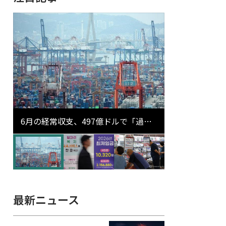
6月の経常収支、497億ドルで「過去
最大」…輸出が初の1000億ドル突破
最新ニュース