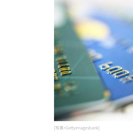
[写真=Gettyimagesbank]