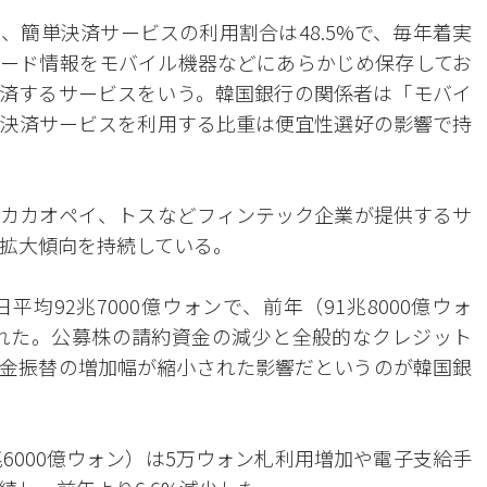
、簡単決済サービスの利用割合は48.5%で、毎年着実
ード情報をモバイル機器などにあらかじめ保存してお
済するサービスをいう。韓国銀行の関係者は「モバイ
決済サービスを利用する比重は便宜性選好の影響で持
カカオペイ、トスなどフィンテック企業が提供するサ
%で拡大傾向を持続している。
均92兆7000億ウォンで、前年（91兆8000億ウォ
された。公募株の請約資金の減少と全般的なクレジット
金振替の増加幅が縮小された影響だというのが韓国銀
6000億ウォン）は5万ウォン札利用増加や電子支給手