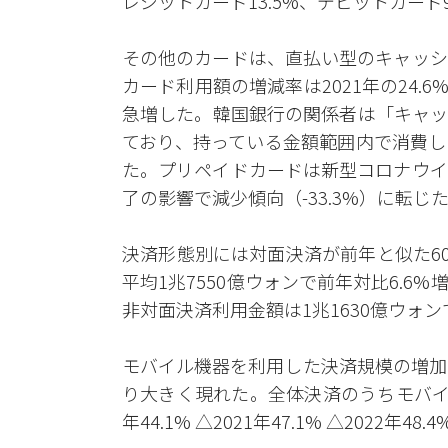
レジットカード13.5%、デビットカード
その他のカードは、直払い型のキャッシ
カード利用額の増減率は2021年の24.6%
急増した。韓国銀行の関係者は「キャッ
ており、持っている金額範囲内で消費し
た。プリペイドカードは新型コロナウイ
了の影響で減少傾向（-33.3%）に転じ
決済形態別には対面決済が前年と似た6
平均1兆7550億ウォンで前年対比6.
非対面決済利用金額は1兆1630億ウォン
モバイル機器を利用した決済規模の増加幅
り大きく現れた。全体決済のうちモバイル機器
年44.1% △2021年47.1% △2022年4