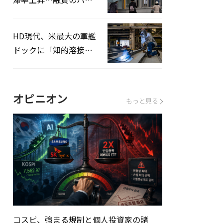
ドルはさらに高く
HD現代、米最大の軍艦
ドックに「知的溶接」
システムを導入へ
オピニオン
もっと見る
コスピ、強まる規制と個人投資家の賭