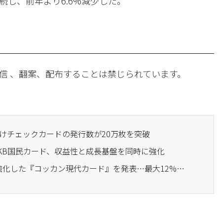
し、前年より6.6%減少した。
信 、翻案、配布することは禁じられています。
向けチェックカードの発行数が20万枚を突破
…KB国民カード、収益性と成長基盤を同時に強化
· Gマート、会員特典を強化した『コッカン現代カード』を発表…最大12%還元