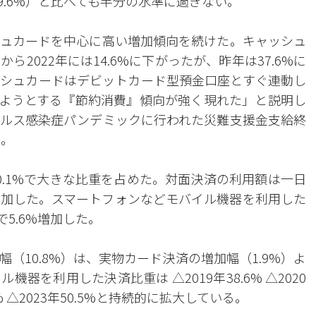
9.6%）と比べても半分の水準に過ぎない。
ュカードを中心に高い増加傾向を続けた。キャッシュ
から2022年には14.6%に下がったが、昨年は37.6%に
シュカードはデビットカード型預金口座とすぐ連動し
ようとする『節約消費』傾向が強く現れた」と説明し
ルス感染症パンデミックに行われた災難支援金支給終
た。
0.1%で大きな比重を占めた。対面決済の利用額は一日
6%増加した。スマートフォンなどモバイル機器を利用した
で5.6%増加した。
（10.8%）は、実物カード決済の増加幅（1.9%）よ
を利用した決済比重は △2019年38.6% △2020
8.4% △2023年50.5%と持続的に拡大している。