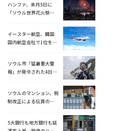
ハンファ、来月5日に
「ソウル世界花火祭り
2026」開催…韓・米・
英の3カ国が参加
イースター航空、韓国
国内航空会社で1位を記
録…「上半期搭乗率
93%」
ソウル市「猛暑重大警
報」が発令された4日、
熱中症患者39人追加発
生
ソウルのマンション、税
制改正による伝貰の月
貰化加速を憂慮
5大銀行も地方銀行も延
滞率上昇…融資のハー