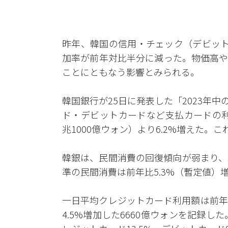
昨年、韓国の信用・チェック（デビット
加率が前年対比半分に減った。物価高や
ことにともなう影響とみられる。
韓国銀行が25日に発表した「2023年
ド・デビットカードなど支払カードの利
兆1000億ウォン）より6.2%増えた。こ
韓銀は、民間消費の回復傾向が弱まり、
準の民間消費は前年比5.3%（暫定値）
一日平均クレジットカード利用額は前年対
4.5%増加した6660億ウォンを記録