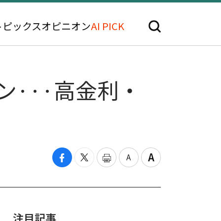
トピックス
オピニオン
AI PICK
ン···高金利・
注目記事