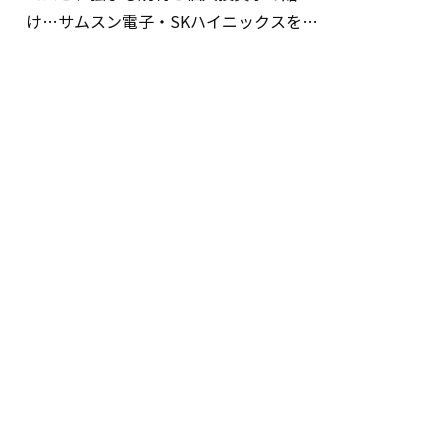
け…サムスン電子・SKハイニックスを巡
る明暗