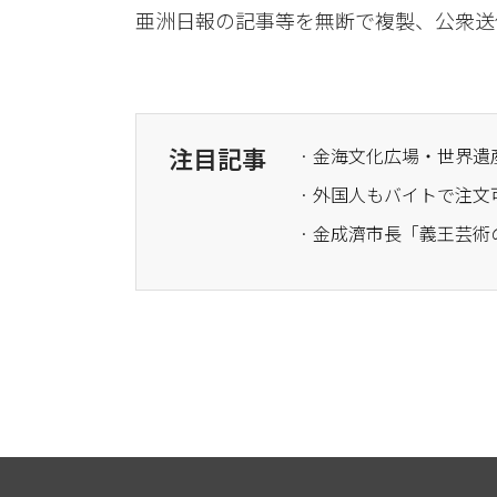
亜洲日報の記事等を無断で複製、公衆送
注目記事
· 金海文化広場・世界遺
· 金成濟市長「義王芸