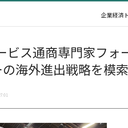
企業
経済
ービス通商専門家フォ
ャーの海外進出戦略を模
7:01