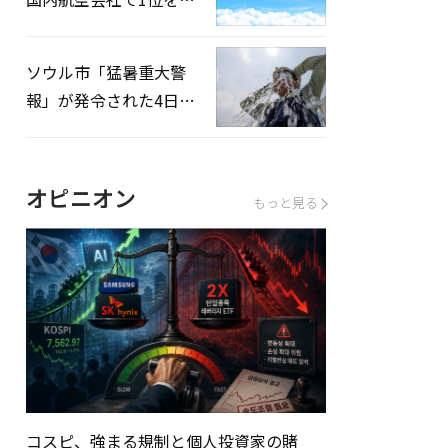
録…「上半期搭乗率
93%」
ソウル市「猛暑重大警
報」が発令された4日、
熱中症患者39人追加発
生
オピニオン
もっと見る
コスピ、強まる規制と個人投資家の賭