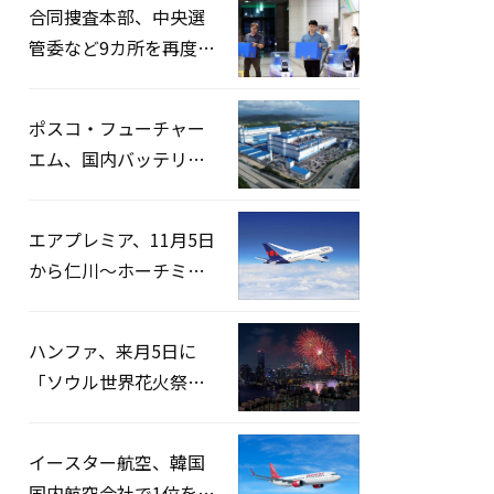
合同捜査本部、中央選
管委など9カ所を再度家
宅捜索…「投票率操
作」の資料を確保
ポスコ・フューチャー
エム、国内バッテリー
企業とLFP正極材19万ト
ンの供給契約を締結
エアプレミア、11月5日
から仁川〜ホーチミン
路線運航へ…3年2ヶ月
ぶりの再開
ハンファ、来月5日に
「ソウル世界花火祭り
2026」開催…韓・米・
英の3カ国が参加
イースター航空、韓国
国内航空会社で1位を記