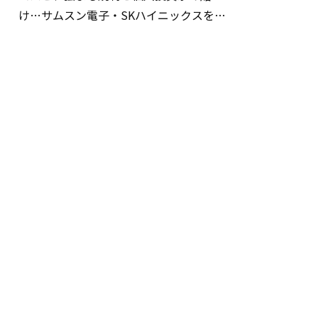
け…サムスン電子・SKハイニックスを巡
る明暗