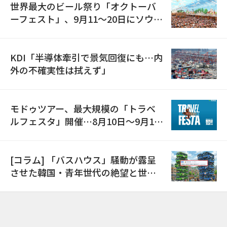
世界最大のビール祭り「オクトーバ
ーフェスト」、9月11〜20日にソウル
で開催
KDI「半導体牽引で景気回復にも…内
外の不確実性は拭えず」
モドゥツアー、最大規模の「トラベ
ルフェスタ」開催…8月10日～9月11
日
[コラム] 「バスハウス」騒動が露呈
させた韓国・青年世代の絶望と世代
間格差