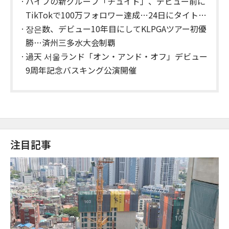
ハイブの新グループ「チュイド」、デビュー前に
TikTokで100万フォロワー達成…24日にタイトル
曲を発表
장은数、デビュー10年目にしてKLPGAツアー初優
勝…済州三多水大会制覇
過天 서울ランド「オン・アンド・オフ」デビュー
9周年記念バスキング公演開催
注目記事