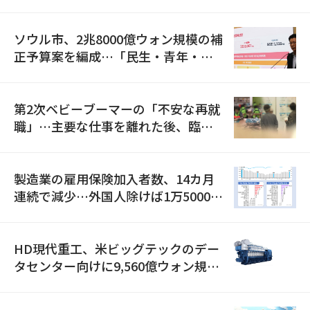
ソウル市、2兆8000億ウォン規模の補
正予算案を編成…「民生・青年・安
全」に8100億ウォンを集中投資
第2次ベビーブーマーの「不安な再就
職」…主要な仕事を離れた後、臨時
職が2倍近くに急増
製造業の雇用保険加入者数、14カ月
連続で減少…外国人除けば1万5000人
減
HD現代重工、米ビッグテックのデー
タセンター向けに9,560億ウォン規模
の発電設備を受注…「過去最大」