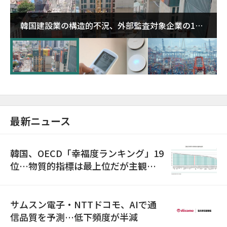
韓国建設業の構造的不況、外部監査対象企業の1割
超が「ゾンビ企業」に…5年で2.8倍増
最新ニュース
韓国、OECD「幸福度ランキング」19
位…物質的指標は最上位だが主観的
満足度は最下位
サムスン電子・NTTドコモ、AIで通
信品質を予測…低下頻度が半減