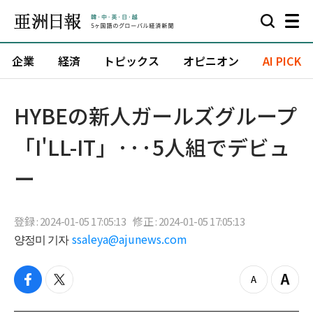
企業
経済
トピックス
オピニオン
AI PICK
HYBEの新人ガールズグループ
「I'LL-IT」···5人組でデビュ
ー
登録 : 2024-01-05 17:05:13
修正 : 2024-01-05 17:05:13
양정미 기자
ssaleya@ajunews.com
f
t
z
Z
a
w
o
o
c
i
o
o