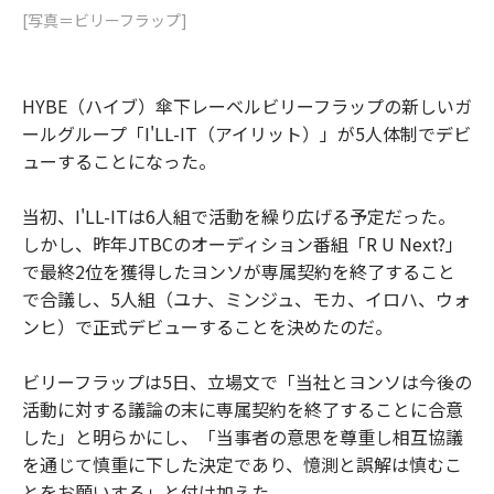
[写真＝ビリーフラップ]
HYBE（ハイブ）傘下レーベルビリーフラップの新しいガ
ールグループ「I'LL-IT（アイリット）」が5人体制でデビ
ューすることになった。
当初、I'LL-ITは6人組で活動を繰り広げる予定だった。
しかし、昨年JTBCのオーディション番組「R U Next?」
で最終2位を獲得したヨンソが専属契約を終了すること
で合議し、5人組（ユナ、ミンジュ、モカ、イロハ、ウォ
ンヒ）で正式デビューすることを決めたのだ。
ビリーフラップは5日、立場文で「当社とヨンソは今後の
活動に対する議論の末に専属契約を終了することに合意
した」と明らかにし、「当事者の意思を尊重し相互協議
を通じて慎重に下した決定であり、憶測と誤解は慎むこ
とをお願いする」と付け加えた。