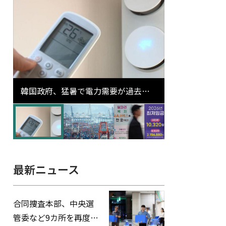
韓国政府、猛暑で電力需要が過去最
高更新の可能性に需給対応体制を点
検
最新ニュース
合同捜査本部、中央選
管委など9カ所を再度家