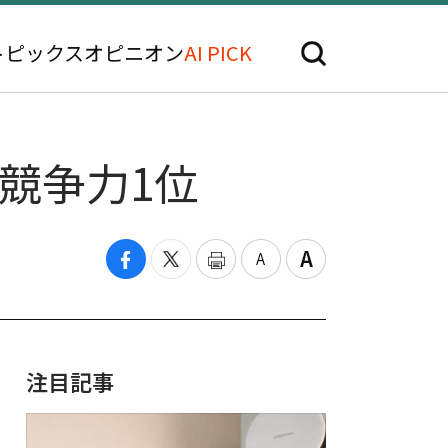
トピックス
オピニオン
AI PICK
競争力1位
注目記事