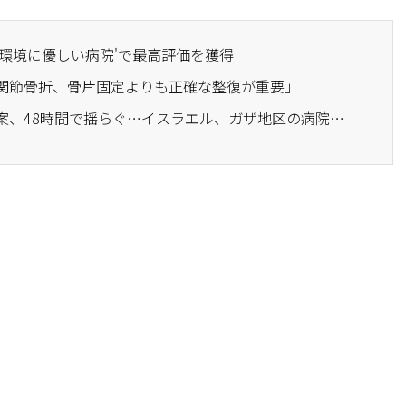
も環境に優しい病院'で最高評価を獲得
股関節骨折、骨片固定よりも正確な整復が重要」
· トランプ大統領の休戦案、48時間で揺らぐ…イスラエル、ガザ地区の病院を空爆