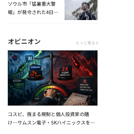
ソウル市「猛暑重大警
報」が発令された4日、
熱中症患者39人追加発
生
オピニオン
もっと見る
コスピ、強まる規制と個人投資家の賭
け…サムスン電子・SKハイニックスを巡
る明暗