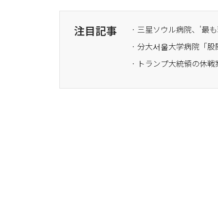
注目記事
· 三星ソウル病院、'最
· 分大서울大学病院「