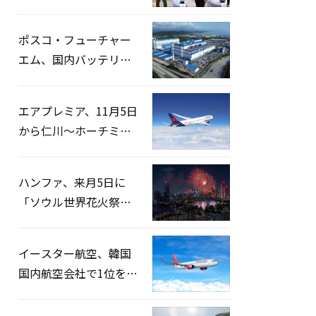
宅捜索…「投票率操
作」の資料を確保
ポスコ・フューチャー
エム、国内バッテリー
企業とLFP正極材19万ト
ンの供給契約を締結
エアプレミア、11月5日
から仁川〜ホーチミン
路線運航へ…3年2ヶ月
ぶりの再開
ハンファ、来月5日に
「ソウル世界花火祭り
2026」開催…韓・米・
英の3カ国が参加
イースター航空、韓国
国内航空会社で1位を記
録…「上半期搭乗率
93%」