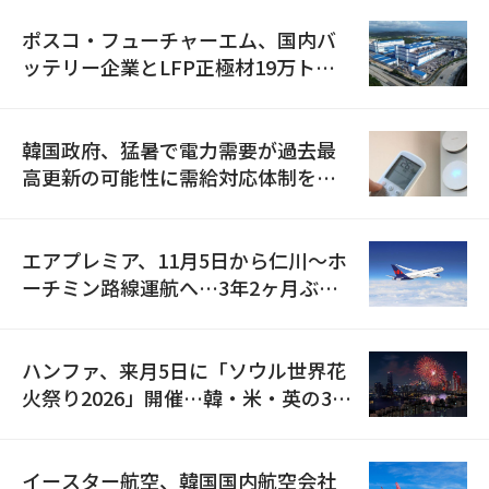
ポスコ・フューチャーエム、国内バ
ッテリー企業とLFP正極材19万トン
の供給契約を締結
韓国政府、猛暑で電力需要が過去最
高更新の可能性に需給対応体制を点
検
エアプレミア、11月5日から仁川〜ホ
ーチミン路線運航へ…3年2ヶ月ぶり
の再開
ハンファ、来月5日に「ソウル世界花
火祭り2026」開催…韓・米・英の3カ
国が参加
イースター航空、韓国国内航空会社