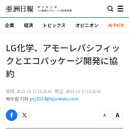
企業
経済
トピックス
オピニオン
AI PICK
​LG化学、アモーレパシフィッ
クとエコパッケージ開発に協
約
登録 : 2023-10-17 15:25:42
修正 : 2023-10-17 15:25:42
박수정 기자
psj2014@ajunews.com
f
t
z
Z
a
w
o
o
c
i
o
o