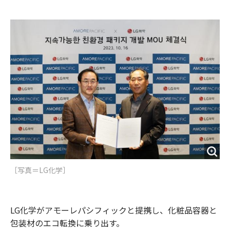
e
t
m
m
b
t
o
i
o
e
u
n
o
r
t
k
［写真＝​LG化学］
LG化学がアモーレパシフィックと提携し、化粧品容器と
包装材のエコ転換に乗り出す。