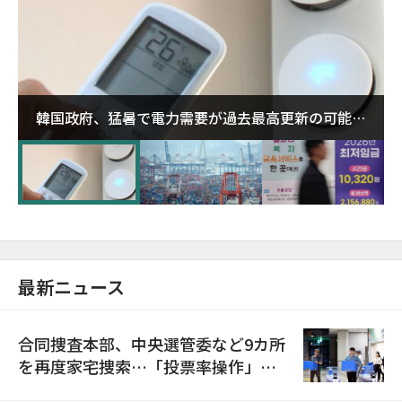
韓国政府、猛暑で電力需要が過去最高更新の可能性
に需給対応体制を点検
最新ニュース
合同捜査本部、中央選管委など9カ所
を再度家宅捜索…「投票率操作」の
資料を確保