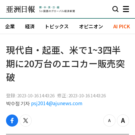
企業
経済
トピックス
オピニオン
AI PICK
​現代自・起亜、米で1~3四半
期に20万台のエコカー販売突
破
登録 : 2023-10-16 14:43:26
修正 : 2023-10-16 14:43:26
박수정 기자
psj2014@ajunews.com
f
t
z
Z
a
w
o
o
c
i
o
o