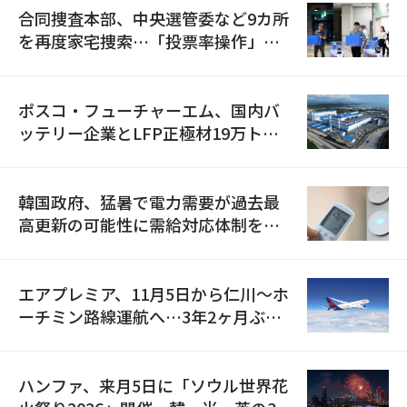
合同捜査本部、中央選管委など9カ所
を再度家宅捜索…「投票率操作」の
資料を確保
ポスコ・フューチャーエム、国内バ
ッテリー企業とLFP正極材19万トン
の供給契約を締結
韓国政府、猛暑で電力需要が過去最
高更新の可能性に需給対応体制を点
検
エアプレミア、11月5日から仁川〜ホ
ーチミン路線運航へ…3年2ヶ月ぶり
の再開
ハンファ、来月5日に「ソウル世界花