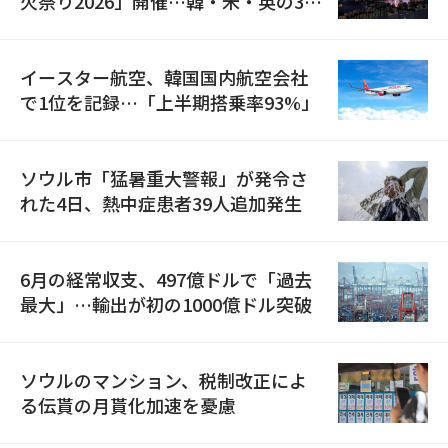
火祭り2026」開催…韓・米・英の3カ
国が参加
イースター航空、韓国国内航空会社
で1位を記録…「上半期搭乗率93%」
ソウル市「猛暑重大警報」が発令さ
れた4日、熱中症患者39人追加発生
6月の経常収支、497億ドルで「過去
最大」…輸出が初の1000億ドル突破
ソウルのマンション、税制改正によ
る伝貰の月貰化加速を憂慮