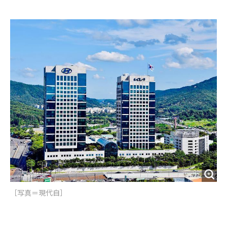
e
t
m
m
b
t
o
i
o
e
u
n
o
r
t
k
［写真＝​現代自］