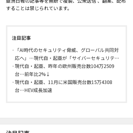
亜洲日報の記事等を無断で複製、公衆送信 、翻案、配布
することは禁じられています。
注目記事
「AI時代のセキュリティ脅威、グローバル共同対
応へ」…現代自・起亜が「サイバーセキュリテ
ィ・ワーキンググループ」を発足
現代自・起亜、昨年の欧州販売台数104万2509
台…前年比2%↓
現代自・起亜、11月に米国販売台数15万4308
台…HEV成長加速