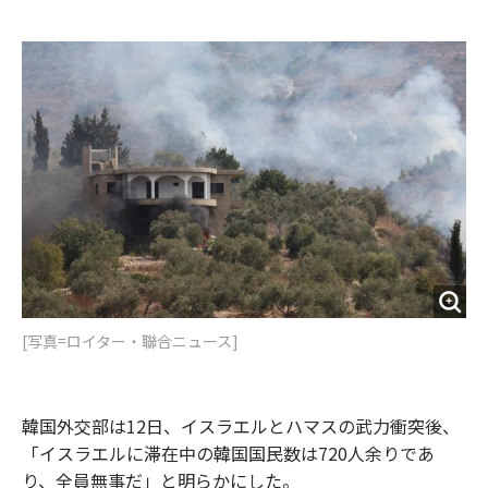
e
t
m
m
b
t
o
i
o
e
u
n
o
r
t
k
[写真=ロイター・聯合ニュース]
韓国外交部は12日、イスラエルとハマスの武力衝突後、
「イスラエルに滞在中の韓国国民数は720人余りであ
り、全員無事だ」と明らかにした。