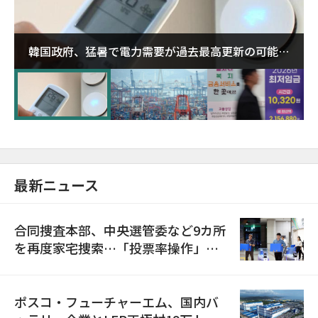
韓国政府、猛暑で電力需要が過去最高更新の可能性
に需給対応体制を点検
最新ニュース
合同捜査本部、中央選管委など9カ所
を再度家宅捜索…「投票率操作」の
資料を確保
ポスコ・フューチャーエム、国内バ