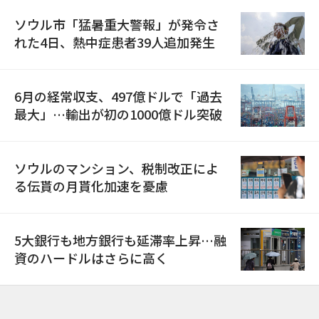
ソウル市「猛暑重大警報」が発令さ
れた4日、熱中症患者39人追加発生
6月の経常収支、497億ドルで「過去
最大」…輸出が初の1000億ドル突破
ソウルのマンション、税制改正によ
る伝貰の月貰化加速を憂慮
5大銀行も地方銀行も延滞率上昇…融
資のハードルはさらに高く