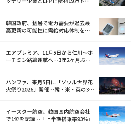
ッテリー企業とLFP正極材19万トン
の供給契約を締結
韓国政府、猛暑で電力需要が過去最
高更新の可能性に需給対応体制を点
検
エアプレミア、11月5日から仁川〜ホ
ーチミン路線運航へ…3年2ヶ月ぶり
の再開
ハンファ、来月5日に「ソウル世界花
火祭り2026」開催…韓・米・英の3カ
国が参加
イースター航空、韓国国内航空会社
で1位を記録…「上半期搭乗率93%」