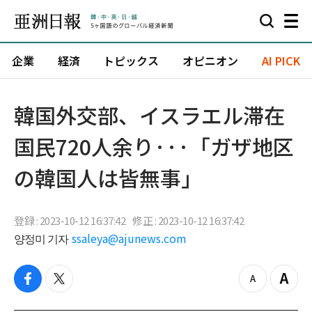
企業
経済
トピックス
オピニオン
AI PICK
韓国外交部、イスラエル滞在
国民720人余り···「ガザ地区
の韓国人は皆無事」
登録 : 2023-10-12 16:37:42
修正 : 2023-10-12 16:37:42
양정미 기자
ssaleya@ajunews.com
f
t
z
Z
a
w
o
o
c
i
o
o