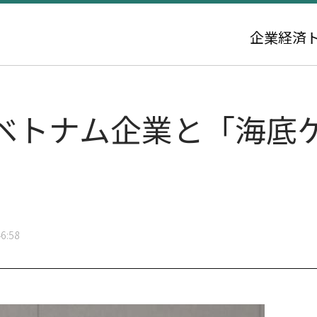
企業
経済
、ベトナム企業と「海底
6:58