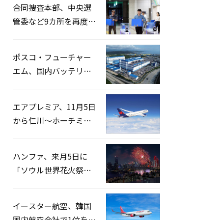
合同捜査本部、中央選
管委など9カ所を再度家
宅捜索…「投票率操
作」の資料を確保
ポスコ・フューチャー
エム、国内バッテリー
企業とLFP正極材19万ト
ンの供給契約を締結
エアプレミア、11月5日
から仁川〜ホーチミン
路線運航へ…3年2ヶ月
ぶりの再開
ハンファ、来月5日に
「ソウル世界花火祭り
2026」開催…韓・米・
英の3カ国が参加
イースター航空、韓国
国内航空会社で1位を記