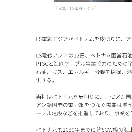
［写真＝​LS電線アジア］
LS電線アジアがベトナムを皮切りに、
LS電線アジアは12日、ベトナム国営
PTSCと海底ケーブル事業協力のための了
石油、ガス、エネルギー分野で採掘、港
供する。
両社はベトナムを皮切りに、アセアン国
アン諸国間の電力網をつなぐ需要は増え
ーブル建設などを推進しており、事業を
ベトナムも2030年までに約6GW級の