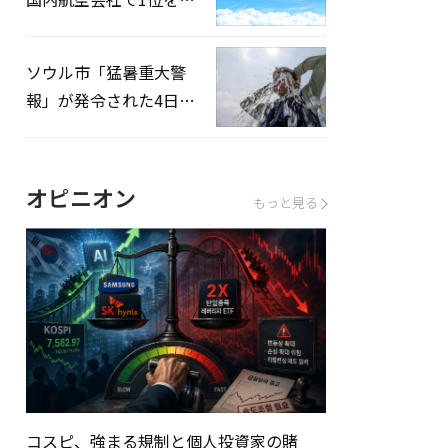
録…「上半期搭乗率
93%」
ソウル市「猛暑重大警
報」が発令された4日、
熱中症患者39人追加発
生
オピニオン
もっと見る
コスピ、強まる規制と個人投資家の賭