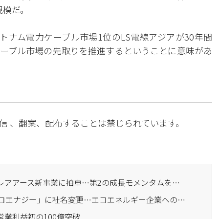
規模だ。
ベトナム電力ケーブル市場1位のLS電線アジアが30年間
ーブル市場の先取りを推進するということに意味があ
信 、翻案、配布することは禁じられています。
· LS電線アジア、海底・レアアース新事業に拍車…第2の成長モメンタムを固める
· LS電線アジア、「LSエコエナジー」に社名変更…エコエネルギー企業への跳躍
期営業利益初の100億突破