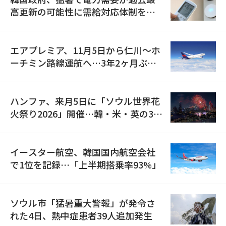
高更新の可能性に需給対応体制を点
検
エアプレミア、11月5日から仁川〜ホ
ーチミン路線運航へ…3年2ヶ月ぶり
の再開
ハンファ、来月5日に「ソウル世界花
火祭り2026」開催…韓・米・英の3カ
国が参加
イースター航空、韓国国内航空会社
で1位を記録…「上半期搭乗率93%」
ソウル市「猛暑重大警報」が発令さ
れた4日、熱中症患者39人追加発生