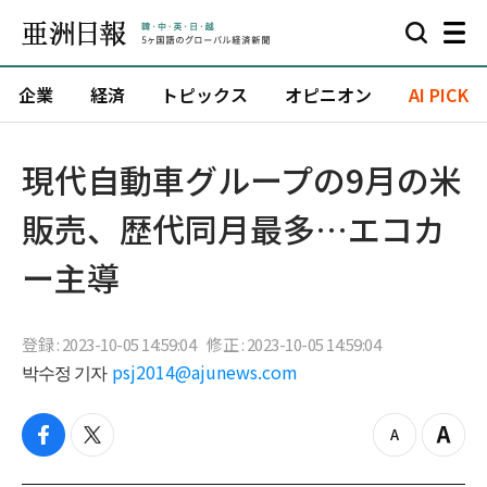
企業
経済
トピックス
オピニオン
AI PICK
​現代自動車グループの9月の米
販売、歴代同月最多…エコカ
ー主導
登録 : 2023-10-05 14:59:04
修正 : 2023-10-05 14:59:04
박수정 기자
psj2014@ajunews.com
f
t
z
Z
a
w
o
o
c
i
o
o