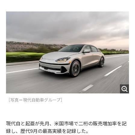
e
t
m
m
b
t
o
i
o
e
u
n
o
r
t
k
［写真＝​現代自動車グループ］
現代自と起亜が先月、米国市場で二桁の販売増加率を記
録し、歴代9月の最高実績を記録した。