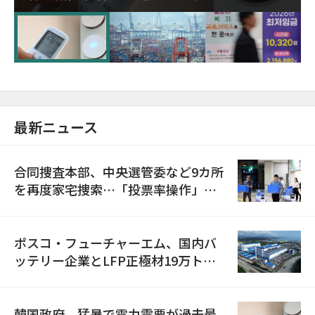
に需給対応体制を点検
最新ニュース
合同捜査本部、中央選管委など9カ所
を再度家宅捜索…「投票率操作」の
資料を確保
ポスコ・フューチャーエム、国内バ
ッテリー企業とLFP正極材19万トン
の供給契約を締結
韓国政府、猛暑で電力需要が過去最