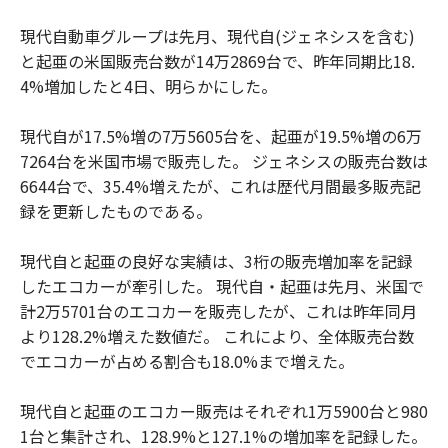
現代自動車グループは先月、現代自(ジェネシスを含む)
と起亜の米国販売台数が14万2869台で、昨年同期比18.
4%増加したと4日、明らかにした。
現代自が17.5%増の7万5605台を、起亜が19.5%増の6万
7264台を米国市場で販売した。 ジェネシスの販売台数は
6644台で、35.4%増えたが、これは歴代月間最多販売記
録を更新したものである。
現代自と起亜の良好な実績は、3桁の販売増加率を記録
したエコカーが牽引した。 現代自・起亜は先月、米国で
計2万5701台のエコカーを販売したが、これは昨年同月
より128.2%増えた数値だ。 これにより、全体販売台数
でエコカーが占める割合も18.0%まで増えた。
現代自と起亜のエコカー販売はそれぞれ1万5900台と980
1台と集計され、128.9%と127.1%の増加率を記録した。